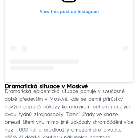
View this post on Instagram
Dramatická situace v Moskvě
Dramatická epidemická situace panuje v současné
době především v Moskvě, kde se denní přírůstky
nových případů nákazy koronavirem během necelých
dvou týdnů ztrojnásobily. Tamní úřady ve snaze
omezit šíření viru mimo jiné zakázaly shromáždění více
než 1 000 lidí a prodloužily omezení pro divadla,
hřiště či dětské koutky v nákupních centrech.