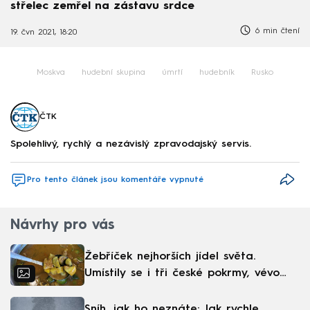
střelec zemřel na zástavu srdce
6 min čtení
19. čvn 2021, 18:20
Moskva
hudební skupina
úmrtí
hudebník
Rusko
ČTK
Spolehlivý, rychlý a nezávislý zpravodajský servis.
Pro tento článek jsou komentáře vypnuté
Návrhy pro vás
Žebříček nejhorších jídel světa.
Umístily se i tři české pokrmy, vévodí
skandinávská kuchyně
Sníh, jak ho neznáte: Jak rychle