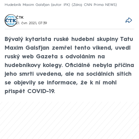
Hudebník Maxim Galsťjan (autor: IFK)
Zdroj: CNN Prima NEWS
ČTK
21. čvn 2021, 07:39
Bývalý kytarista ruské hudební skupiny Tatu
Maxim Galsťjan zemřel tento víkend, uvedl
ruský web Gazeta s odvoláním na
hudebníkovy kolegy. Oficiálně nebyla příčina
jeho smrti uvedena, ale na sociálních sítích
se objevily se informace, že k ní mohl
přispět COVID-19.