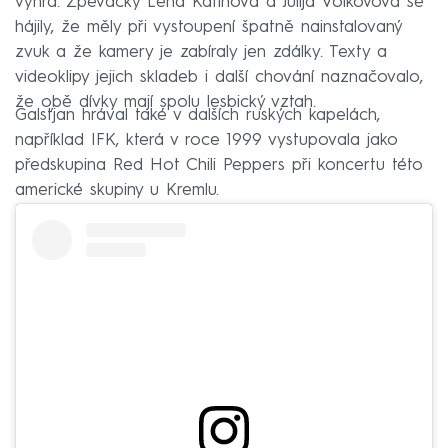
výhra. Zpěvačky Lena Katinová a Julija Volkovová se
hájily, že měly při vystoupení špatně nainstalovaný
zvuk a že kamery je zabíraly jen zdálky. Texty a
videoklipy jejich skladeb i další chování naznačovalo,
že obě dívky mají spolu lesbický vztah.
Galsťjan hrával také v dalších ruských kapelách,
například IFK, která v roce 1999 vystupovala jako
předskupina Red Hot Chili Peppers při koncertu této
americké skupiny u Kremlu.