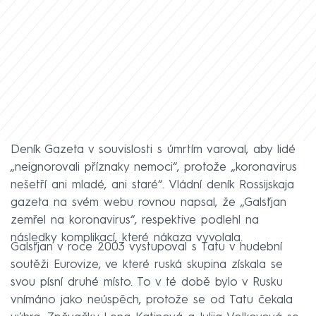
Deník Gazeta v souvislosti s úmrtím varoval, aby lidé
„neignorovali příznaky nemoci“, protože „koronavirus
nešetří ani mladé, ani staré“. Vládní deník Rossijskaja
gazeta na svém webu rovnou napsal, že „Galsťjan
zemřel na koronavirus“, respektive podlehl na
následky komplikací, které nákaza vyvolala.
Galsťjan v roce 2003 vystupoval s Tatu v hudební
soutěži Eurovize, ve které ruská skupina získala se
svou písní druhé místo. To v té době bylo v Rusku
vnímáno jako neúspěch, protože se od Tatu čekala