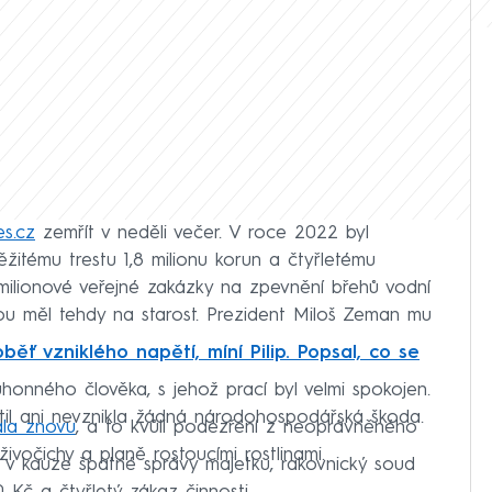
s.cz
zemřít v neděli večer. V roce 2022 byl
žitému trestu 1,8 milionu korun a čtyřletému
tmilionové veřejné zakázky na zpevnění břehů vodní
ou měl tehdy na starost. Prezident Miloš Zeman mu
oběť vzniklého napětí, míní Pilip. Popsal, co se
onného člověka, s jehož prací byl velmi spokojen.
til ani nevznikla žádná národohospodářská škoda.
hala znovu
, a to kvůli podezření z neoprávněného
živočichy a planě rostoucími rostlinami.
é v kauze špatné správy majetku, rakovnický soud