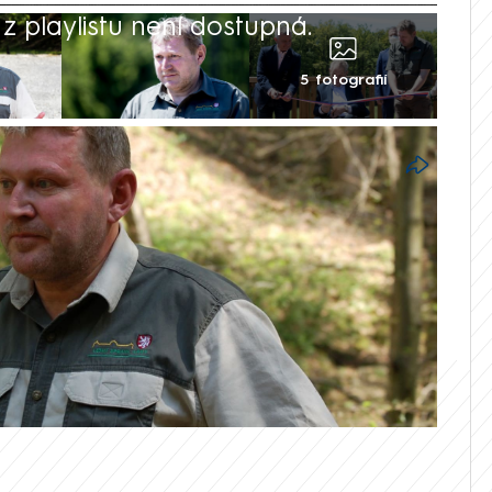
 playlistu není dostupná.
5 fotografií
editel Lesní správy Lány Miloš Balák.
z, kterému to měly potvrdit dva
pět rozvinutou formou rakoviny. Příčina