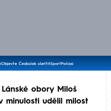
í
Objevte Česko
Jak ušetřit
Sport
Počasí
 Lánské obory Miloš
minulosti udělil milost