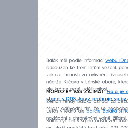
Balák měl podle informací
webu iDne
odsouzen ke třem letům vězení, peně
zákazu činnosti za ovlivnění dvouse
nádrže Klíčava v Lánské oboře, kter
ale krátce poté udělil milost.
MOHLO BY VÁS ZAJÍMAT:
Fiala je 
stane s ODS, když prohraje volby
Zeman tehdy Baláka označil za bezúh
Milost odůvodnil tím, že se neoboha
Letos v lednu ale
policie Baláka stí
nakládání s chráněnými volně žijícími 
Balák byl loni v srpnu odsouzen tak