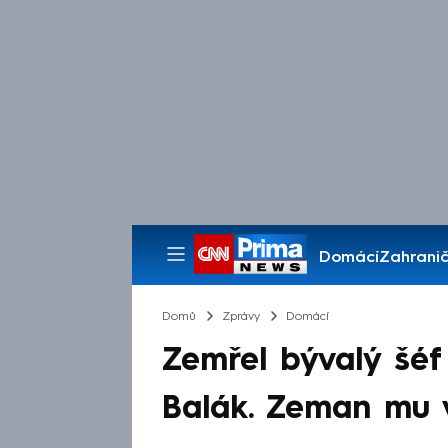
Domácí
Zahranič
Pořady
Domů
Zprávy
Domácí
Zemřel bývalý šéf
Balák. Zeman mu v 