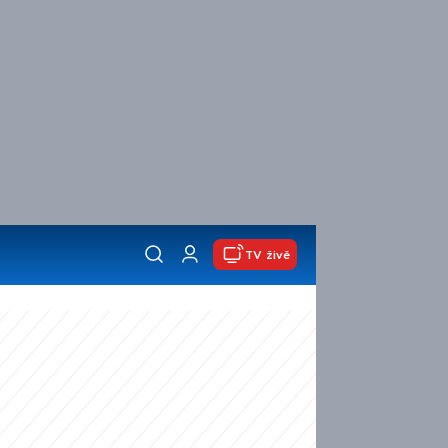
TV živě