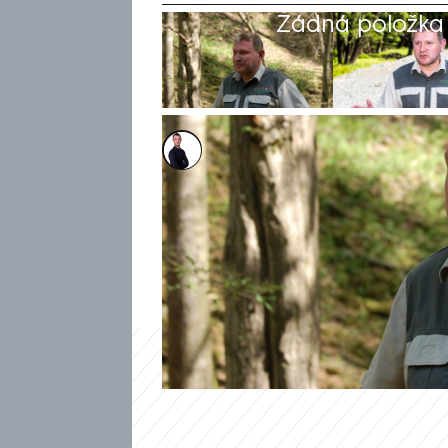
Žádná položka z
Václav Černý
17. úno 2025, 08:43
Ve věku 57 let zemřel bývalý ř
Informoval o tom web iDnes.c
nezávislé zdroje. Balák měl tr
smrti je ale nejasná.