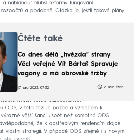
t a nabídnout hlubší reformy fungování
y, rozpočtů a podobně. Otázka je, jestli takové plány
Čtěte také
Co dnes dělá „hvězda“ strany
Věci veřejné Vít Bárta? Spravuje
vagony a má obrovské tržby
6 min čtení
17. pro 2023, 07:32
arlamentních voleb samostatně?
u ODS, v této fázi je pozdě a vzhledem k
 výrazně větší šanci uspět než samotná ODS.
 pravděpodobné, že k odstředivým tendencím dojde
t vlastní strategii. V případě ODS zřejmě i s novým
 jste uváděl.