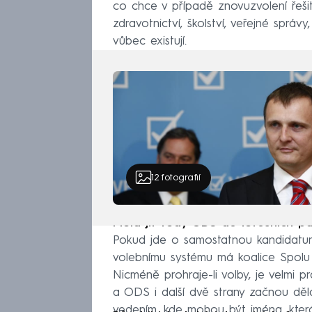
co chce v případě znovuzvolení řeši
zdravotnictví, školství, veřejné správ
vůbec existují.
12
fotografií
Měla jít tedy ODS do letošních p
Pokud jde o samostatnou kandidatur
volebnímu systému má koalice Spolu
Nicméně prohraje-li volby, je velmi
a ODS i další dvě strany začnou děla
vedením, kde mohou být jména, která