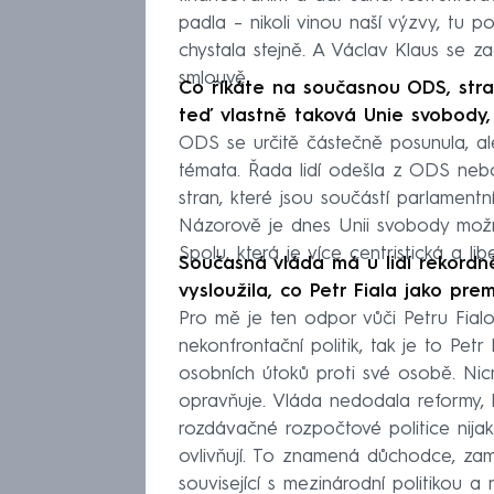
padla – nikoli vinou naší výzvy, tu 
chystala stejně. A Václav Klaus se
smlouvě.
Co říkáte na současnou ODS, stranu
teď vlastně taková Unie svobody,
ODS se určitě částečně posunula, al
témata. Řada lidí odešla z ODS neb
stran, které jsou součástí parlamentn
Názorově je dnes Unii svobody možná 
Spolu, která je více centristická a l
Současná vláda má u lidí rekordn
vysloužila, co Petr Fiala jako pre
Pro mě je ten odpor vůči Petru Fialov
nekonfrontační politik, tak je to Pet
osobních útoků proti své osobě. Nicm
opravňuje. Vláda nedodala reformy, kt
rozdávačné rozpočtové politice nijak
ovlivňují. To znamená důchodce, zamě
související s mezinárodní politikou a 