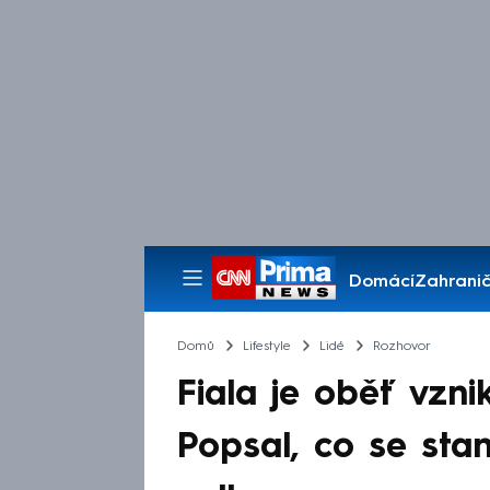
Domácí
Zahranič
Pořady
Domů
Lifestyle
Lidé
Rozhovor
Fiala je oběť vznik
Popsal, co se sta