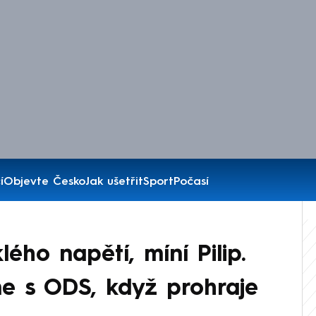
í
Objevte Česko
Jak ušetřit
Sport
Počasí
lého napětí, míní Pilip.
ne s ODS, když prohraje