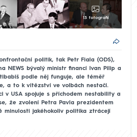
13 fotografií
nfrontační politik, tak Petr Fiala (ODS),
a NEWS bývalý ministr financí Ivan Pilip a
ntibabiš podle něj funguje, ale téměř
, a to k vítězství ve volbách nestačí.
 v USA spojuje s příchodem nestability a
se, že zvolení Petra Pavla prezidentem
minulosti jakéhokoliv politika ztrácejí