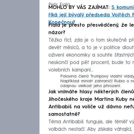
Petr Fiala.
MOHLO BY VÁS ZAJÍMAT:
S komuni
říká její bývalý předseda Vojtěch F
Konečnou?
Fiala je přesto přesvědčený, že le
názor?
Těžko říct, zda je o tom skutečně 
devět měsíců, a to je v politice d
oživení ekonomiky a souhře šťastných
neskončí pod pět procent, bude to m
volebních kampaní...
Polovina členů Trumpovy vlastní vlád
Například ministr zahraničí Rubio o n
údajnou velikost jeho přirození.
Jak vnímáte hlasy některých čle
Jihočeského kraje Martina Kuby n
Antibabiš na voliče už dávno nef
samostatně?
Téma Antibabiš funguje, ale téměř vý
volbách nestačí. Aby získala váhajíc