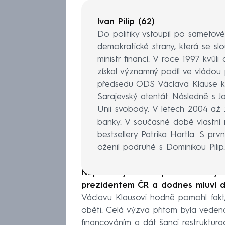
Ivan Pilip (62)
Do politiky vstoupil po sametové 
demokratické strany, která se slou
ministr financí. V roce 1997 kvů
získal významný podíl ve vládou 
předsedu ODS Václava Klause k 
Sarajevský atentát. Následně s J
Unii svobody. V letech 2004 až 
banky. V současné době vlastní 
bestsellery Patrika Hartla. S prv
oženil podruhé s Dominikou Pilip.
Nepovažujete to zpětně za chybu
prezidentem ČR a dodnes mluví do 
Václavu Klausovi hodně pomohl fakt,
oběti. Celá výzva přitom byla veden
financováním a dát šanci restruktura