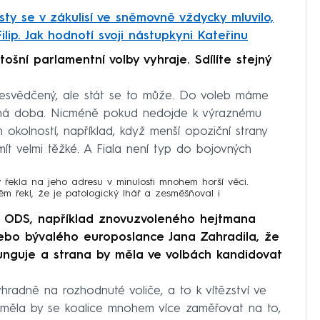
sty se v zákulisí ve sněmovně vždycky mluvilo,
ilip. Jak hodnotí svoji nástupkyni Kateřinu
tošní parlamentní volby vyhraje. Sdílíte stejný
přesvědčený, ale stát se to může. Do voleb máme
louhá doba. Nicméně pokud nedojde k výraznému
 okolností, například, když menší opoziční strany
ít velmi těžké. A Fiala není typ do bojovných
y řekla na jeho adresu v minulosti mnohem horší věci.
ěm řekl, že je patologický lhář a zesměšňoval i
nů ODS, například znovuzvoleného hejtmana
ebo bývalého europoslance Jana Zahradila, že
unguje a strana by měla ve volbách kandidovat
hradně na rozhodnuté voliče, a to k vítězství ve
í, měla by se koalice mnohem více zaměřovat na to,