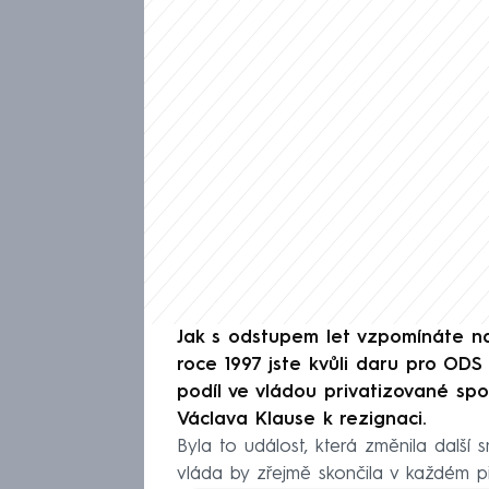
Jak s odstupem let vzpomínáte na
roce 1997 jste kvůli daru pro ODS
podíl ve vládou privatizované sp
Václava Klause k rezignaci.
Byla to událost, která změnila další 
vláda by zřejmě skončila v každém pří