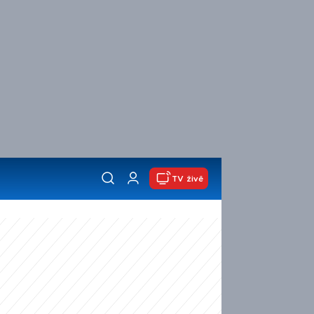
TV živě