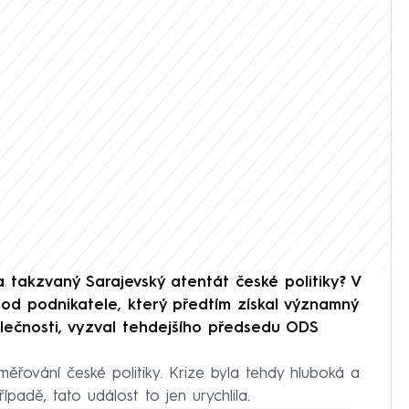
 takzvaný Sarajevský atentát české politiky? V
 od podnikatele, který předtím získal významný
olečnosti, vyzval tehdejšího předsedu ODS
směřování české politiky. Krize byla tehdy hluboká a
padě, tato událost to jen urychlila.