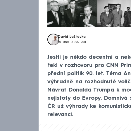
David Laštovka
15. úno 2025, 13:11
Jestli je někdo decentní a neko
řekl v rozhovoru pro CNN Prim
přední politik 90. let. Téma A
výhradně na rozhodnuté voliče
Návrat Donalda Trumpa k moci
nejistoty do Evropy. Domnívá 
ČR už výhrady ke komunistické 
relevanci.