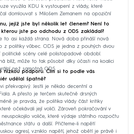
pouze využila KDU k vystoupení z vlády, které
 začal domlouvat s Milošem Zemanem na opoziční
, jejíž jste byl několik let členem? Není to
 kterou jste po odchodu z ODS zakládal?
e to asi každá strana. Nová doba přináší nová
o z politiky vůbec. ODS je jedna z pouhých dvou
í politické scény celé polistopadové období.
blíž, může to tak působit díky účasti na koalici
iberální než samotná ODS.
ě nízkou podporu. Čím si to podle vás
miér udělal špatně?
i překvapivý. Jestli je někdo decentní a
r Fiala. A přesto je terčem skutečně drsných
éně je pravda, že politika vlády část kritiky
eré očekávali její voliči. Zároveň pokračování v
 neuspokojilo voliče, které výdaje státního rozpočtu
stnance státu a další. Přičteme-li napětí
ruskou agresí, vzniklo napětí, jehož obětí je právě i