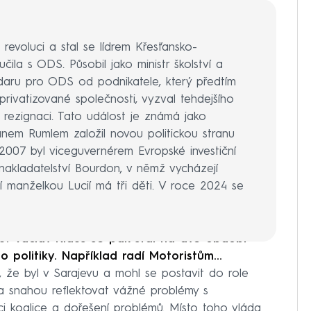
revoluci a stal se lídrem Křesťansko-
čila s ODS. Působil jako ministr školství a
li daru pro ODS od podnikatele, který předtím
privatizované společnosti, vyzval tehdejšího
rezignaci. Tato událost je známá jako
anem Rumlem založil novou politickou stranu
2007 byl viceguvernérem Evropské investiční
nakladatelství Bourdon, v němž vycházejí
ní manželkou Lucií má tři děti. V roce 2024 se
? Václav Klaus se pak stal na dvě období
politiky. Například radí Motoristům...
 že byl v Sarajevu a mohl se postavit do role
a snahou reflektovat vážné problémy s
ci koalice a dořešení problémů. Místo toho vláda