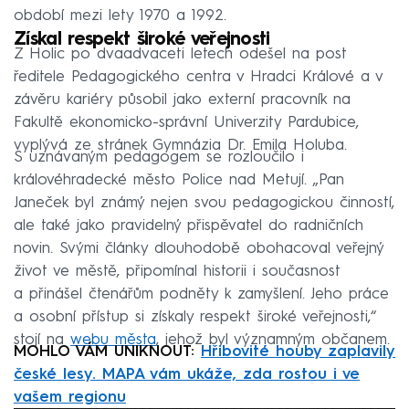
období mezi lety 1970 a 1992.
Získal respekt široké veřejnosti
Z Holic po dvaadvaceti letech odešel na post
ředitele Pedagogického centra v Hradci Králové a v
závěru kariéry působil jako externí pracovník na
Fakultě ekonomicko-správní Univerzity Pardubice,
vyplývá ze stránek Gymnázia Dr. Emila Holuba.
S uznávaným pedagogem se rozloučilo i
královéhradecké město Police nad Metují. „Pan
Janeček byl známý nejen svou pedagogickou činností,
ale také jako pravidelný přispěvatel do radničních
novin. Svými články dlouhodobě obohacoval veřejný
život ve městě, připomínal historii i současnost
a přinášel čtenářům podněty k zamyšlení. Jeho práce
a osobní přístup si získaly respekt široké veřejnosti,“
stojí na
webu města
, jehož byl významným občanem.
MOHLO VÁM UNIKNOUT:
Hřibovité houby zaplavily
české lesy. MAPA vám ukáže, zda rostou i ve
vašem regionu