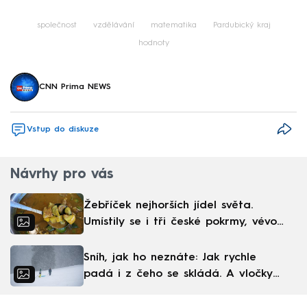
Failed to fetch
společnost
vzdělávání
matematika
Pardubický kraj
hodnoty
CNN Prima NEWS
Vstup do diskuze
Návrhy pro vás
Žebříček nejhorších jídel světa.
Umístily se i tři české pokrmy, vévodí
skandinávská kuchyně
Sníh, jak ho neznáte: Jak rychle
padá i z čeho se skládá. A vločky
nejsou bílé