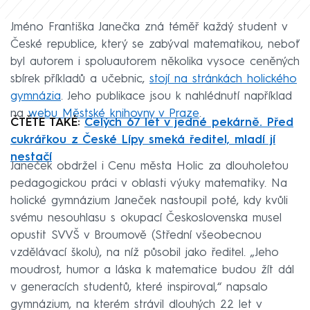
Jméno Františka Janečka zná téměř každý student v
České republice, který se zabýval matematikou, neboť
byl autorem i spoluautorem několika vysoce ceněných
sbírek příkladů a učebnic,
stojí na stránkách holického
gymnázia
. Jeho publikace jsou k nahlédnutí například
na
webu Městské knihovny v Praze
.
ČTĚTE TAKÉ:
Celých 67 let v jedné pekárně. Před
cukrářkou z České Lípy smeká ředitel, mladí jí
nestačí
Janeček obdržel i Cenu města Holic za dlouholetou
pedagogickou práci v oblasti výuky matematiky. Na
holické gymnázium Janeček nastoupil poté, kdy kvůli
svému nesouhlasu s okupací Československa musel
opustit SVVŠ v Broumově (Střední všeobecnou
vzdělávací školu), na níž působil jako ředitel. „Jeho
moudrost, humor a láska k matematice budou žít dál
v generacích studentů, které inspiroval,“ napsalo
gymnázium, na kterém strávil dlouhých 22 let v