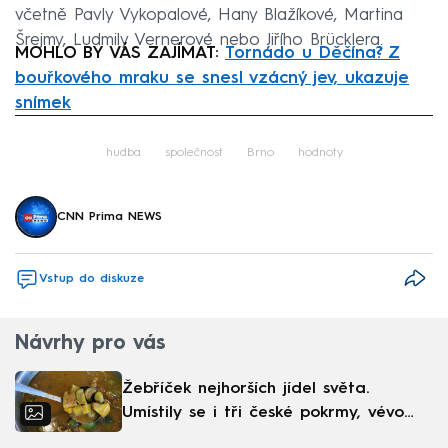
včetně Pavly Vykopalové, Hany Blažíkové, Martina
Šrejmy, Ludmily Vernerové nebo Jiřího Brücklera.
MOHLO BY VÁS ZAJÍMAT:
Tornádo u Děčína? Z
bouřkového mraku se snesl vzácný jev, ukazuje
snímek
Failed to fetch
hudba
společnost
Brno
hodnoty
CNN Prima NEWS
Vstup do diskuze
Návrhy pro vás
Žebříček nejhorších jídel světa.
Umístily se i tři české pokrmy, vévodí
skandinávská kuchyně