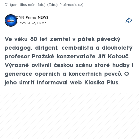
Dirigent (Ilustrační foto)
Zdroj: Profimedia.cz
CNN Prima NEWS
7. čvn 2026, 07:57
Ve věku 80 let zemřel v pátek pěvecký
pedagog, dirigent, cembalista a dlouholetý
profesor Pražské konzervatoře Jiří Kotouč.
Výrazně ovlivnil českou scénu staré hudby i
generace operních a koncertních pěvců. O
jeho úmrtí informoval web Klasika Plus.