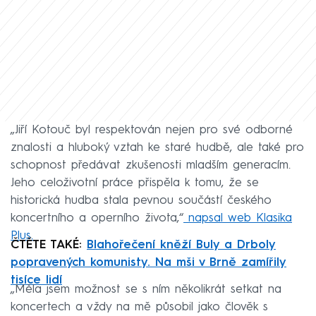
„Jiří Kotouč byl respektován nejen pro své odborné
znalosti a hluboký vztah ke staré hudbě, ale také pro
schopnost předávat zkušenosti mladším generacím.
Jeho celoživotní práce přispěla k tomu, že se
historická hudba stala pevnou součástí českého
koncertního a operního života,“
napsal web Klasika
Plus.
ČTĚTE TAKÉ:
Blahořečení kněží Buly a Drboly
popravených komunisty. Na mši v Brně zamířily
tisíce lidí
„Měla jsem možnost se s ním několikrát setkat na
koncertech a vždy na mě působil jako člověk s