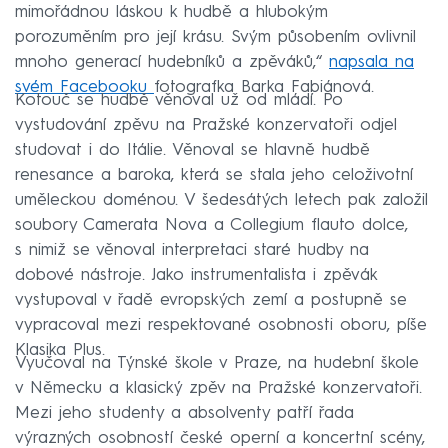
mimořádnou láskou k hudbě a hlubokým
porozuměním pro její krásu. Svým působením ovlivnil
mnoho generací hudebníků a zpěváků,“
napsala na
svém Facebooku
fotografka Barka Fabiánová.
Kotouč se hudbě věnoval už od mládí. Po
vystudování zpěvu na Pražské konzervatoři odjel
studovat i do Itálie. Věnoval se hlavně hudbě
renesance a baroka, která se stala jeho celoživotní
uměleckou doménou. V šedesátých letech pak založil
soubory Camerata Nova a Collegium flauto dolce,
s nimiž se věnoval interpretaci staré hudby na
dobové nástroje. Jako instrumentalista i zpěvák
vystupoval v řadě evropských zemí a postupně se
vypracoval mezi respektované osobnosti oboru, píše
Klasika Plus.
Vyučoval na Týnské škole v Praze, na hudební škole
v Německu a klasický zpěv na Pražské konzervatoři.
Mezi jeho studenty a absolventy patří řada
výrazných osobností české operní a koncertní scény,