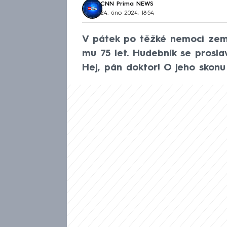
CNN Prima NEWS
24. úno 2024, 18:54
V pátek po těžké nemoci zemř
mu 75 let. Hudebník se prosl
Hej, pán doktor! O jeho skonu