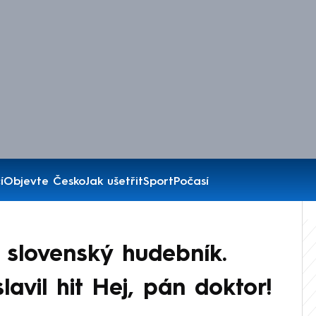
í
Objevte Česko
Jak ušetřit
Sport
Počasí
 slovenský hudebník.
lavil hit Hej, pán doktor!