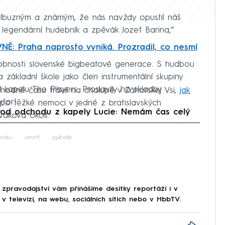
příbuzným a známým, že nás navždy opustil náš
 legendární hudebník a zpěvák Jozef Barina,“
NĚ: Praha naprosto vyniká. Prozradil, co nesmí
sobnosti slovenské bigbeatové generace. S hudbou
 základní škole jako člen instrumentální skupiny
 kapelu The Players. Proslavily ho skladby
 hodně času trávil na chalupě v Záhorskej Vsi,
jak
ktor!
po těžké nemoci v jedné z bratislavských
ůvod odchodu z kapely Lucie: Nemám čas celý
vákova okolí.
iled to fetch
ensko
úmrtí
zpěvák
 zpravodajství vám přinášíme desítky reportáží i v
 televizi, na webu, sociálních sítích nebo v HbbTV.