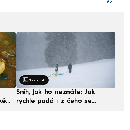
31
fotografií
Sníh, jak ho neznáte: Jak
ké
rychle padá i z čeho se
ská
skládá. A vločky nejsou bílé