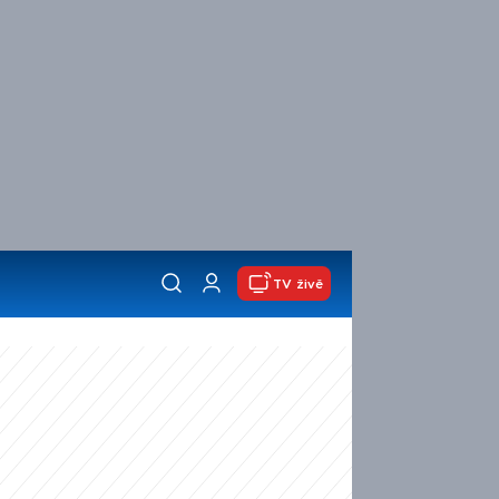
TV živě