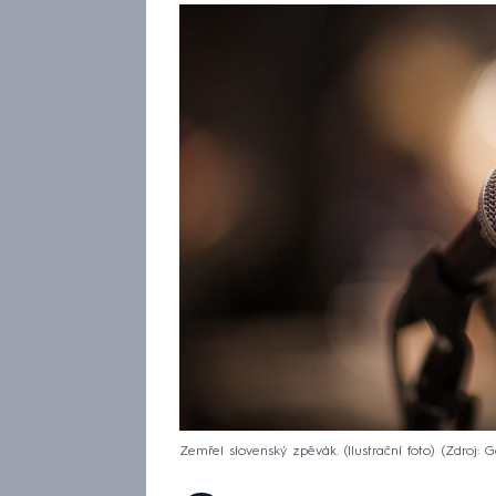
Zemřel slovenský zpěvák. (Ilustrační foto)
Zdroj: 