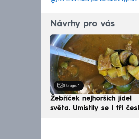
Pro tento článek jsou komentáře vypnuté
Návrhy pro vás
5
fotografií
Žebříček nejhorších jídel
světa. Umístily se i tři čes
pokrmy, vévodí skandináv
kuchyně