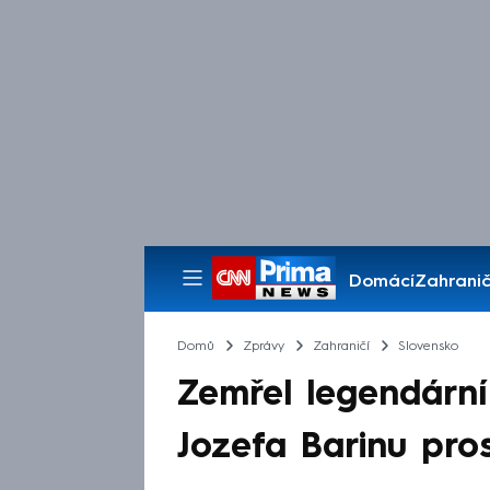
Domácí
Zahranič
Pořady
Domů
Zprávy
Zahraničí
Slovensko
Zemřel legendární
Jozefa Barinu pros