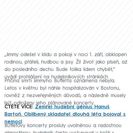
„Jimmy odešel v klidu a pokoji v noci 1. září, obklopen
rodinou, přáteli, hudbou a psy. Žil život jako píseň, až
do posledního dechu. Bude tolika lidem chybět,“
uvádí prohlášení na hudebníkových stránkách.
Příčina smrti Jimmyho Buffetta oznámena nebyla.
Letos v květnu byl náhle hospitalizován v Bostonu,
rovněž z nezveřejněných důvodů, a následně musely
být odloženy jeho plánované koncerty.
ČTĚTE VÍCE:
Zemřel hudební génius Hanuš
Bartoň. Oblíbený skladatel dlouhá léta bojoval s
nemocí
Buffetovy koncerty prosluly uvolněnou a radostnou