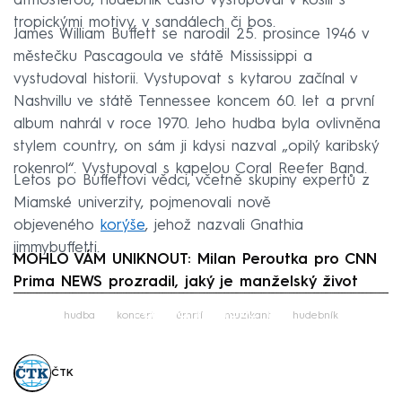
atmosférou, hudebník často vystupoval v košili s
tropickými motivy, v sandálech či bos.
James William Buffett se narodil 25. prosince 1946 v
městečku Pascagoula ve státě Mississippi a
vystudoval historii. Vystupovat s kytarou začínal v
Nashvillu ve státě Tennessee koncem 60. let a první
album nahrál v roce 1970. Jeho hudba byla ovlivněna
stylem country, on sám ji kdysi nazval „opilý karibský
rokenrol“. Vystupoval s kapelou Coral Reefer Band.
Letos po Buffettovi vědci, včetně skupiny expertů z
Miamské univerzity, pojmenovali nově
objeveného
korýše
, jehož nazvali Gnathia
jimmybuffetti.
MOHLO VÁM UNIKNOUT: Milan Peroutka pro CNN
Prima NEWS prozradil, jaký je manželský život
Failed to fetch
hudba
koncert
úmrtí
muzikant
hudebník
ČTK