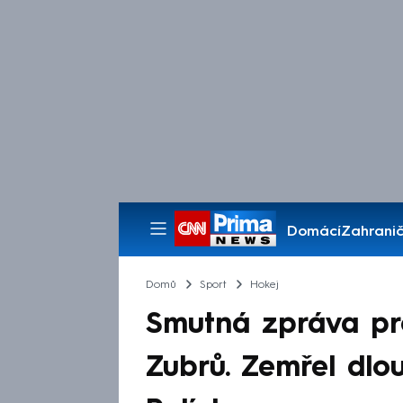
Domácí
Zahranič
Pořady
Domů
Sport
Hokej
Smutná zpráva pr
Zubrů. Zemřel dlou