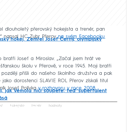
el dlouholetý přerovský hokejista a trenér, pan
!“ napsal HC Zubr Přerov
na svém Facebooku.
ský hokej. Zemřel Josef Černý, olympijský
ho bratři Josef a Miroslav. „Začal jsem hrát ve
ěšťanskou školu v Přerově, v roce 1945. Moji bratři
v později přišli do našeho školního družstva a pak
jako dorostenci SLAVIE ROL Přerov získali titul
ník Josef Polívka
v rozhovoru v roce 2008.
l, jak Vémola ničí soupeře, teď supertalent
lásá
iled to fetch
st
hokejista
trenér
hodnoty