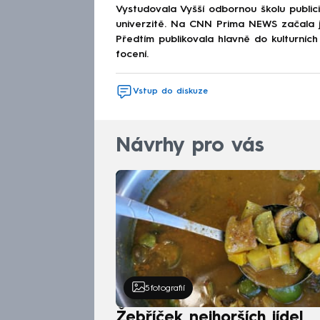
Vystudovala Vyšší odbornou školu publici
univerzitě. Na CNN Prima NEWS začala ja
Předtím publikovala hlavně do kulturních
focení.
Vstup do diskuze
Návrhy pro vás
5
fotografií
Žebříček nejhorších jídel