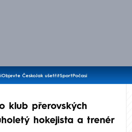
í
Objevte Česko
Jak ušetřit
Sport
Počasí
o klub přerovských
holetý hokejista a trenér