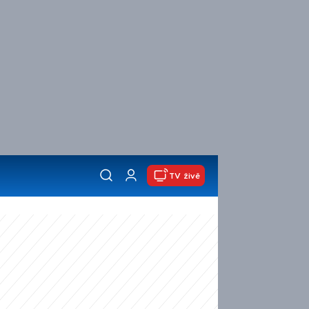
TV živě