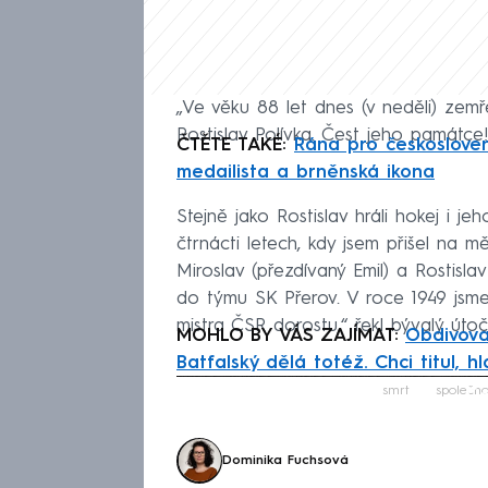
„Ve věku 88 let dnes (v neděli) zemř
Rostislav Polívka. Čest jeho památce
ČTĚTE TAKÉ:
Rána pro českosloven
medailista a brněnská ikona
Stejně jako Rostislav hráli hokej i je
čtrnácti letech, kdy jsem přišel na m
Miroslav (přezdívaný Emil) a Rostisla
do týmu SK Přerov. V roce 1949 jsme 
mistra ČSR dorostu,“ řekl bývalý útoč
MOHLO BY VÁS ZAJÍMAT:
Obdivova
Batfalský dělá totéž. Chci titul, h
Fa
smrt
společno
Dominika Fuchsová