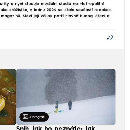
stiky a nyní studuje mediální studia na Metropolitní
ko stážistka, v lednu 2024 se stala součástí redakce.
 magazínů. Mezi její záliby patří hlavně hudba, čtení a
31
fotografií
Sníh, jak ho neznáte: Jak