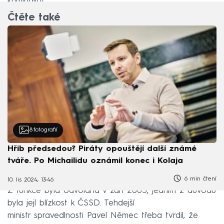
kriminality.
Čtěte také
8
fotografií
Hřib předsedou? Piráty opouštějí další známé
tváře. Po Michailidu oznámil konec i Kolaja
6 min čtení
10. lis 2024, 13:46
Z funkce byla odvolána v září 2005, jedním z důvodů
byla její blízkost k ČSSD. Tehdejší
ministr spravedlnosti Pavel Němec třeba tvrdil, že