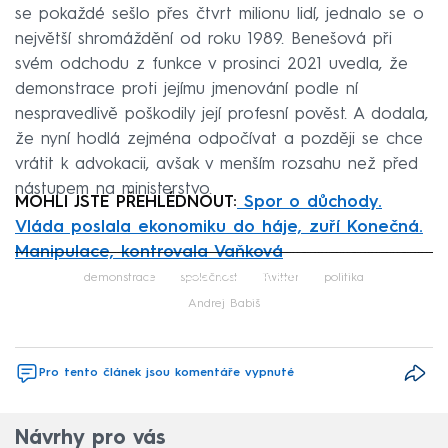
se pokaždé sešlo přes čtvrt milionu lidí, jednalo se o
největší shromáždění od roku 1989. Benešová při
svém odchodu z funkce v prosinci 2021 uvedla, že
demonstrace proti jejímu jmenování podle ní
nespravedlivě poškodily její profesní pověst. A dodala,
že nyní hodlá zejména odpočívat a později se chce
vrátit k advokacii, avšak v menším rozsahu než před
nástupem na ministerstvo.
MOHLI JSTE PŘEHLÉDNOUT:
Spor o důchody.
Vláda poslala ekonomiku do háje, zuří Konečná.
Manipulace, kontrovala Vaňková
Failed to fetch
demonstrace
společnost
Twitter
politika
Andrej Babiš
Pro tento článek jsou komentáře vypnuté
Návrhy pro vás