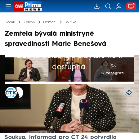
Domů
Zprávy
Domácí
Politika
Zemřela bývalá ministryně
spravedlnosti Marie Benešová
Žádná položka z playlistu není
dostupná.
12 fotografií
ČTK
,
Václav Černý
11. lis 2024, 18:43
Zemřela bývalá ministryně spravedlnosti
Marie Benešová. Bylo jí 76 let. Na sociální
síti X to napsal předseda Rady ČTK David
Soukup, informaci pro ČT 24 potvrdila