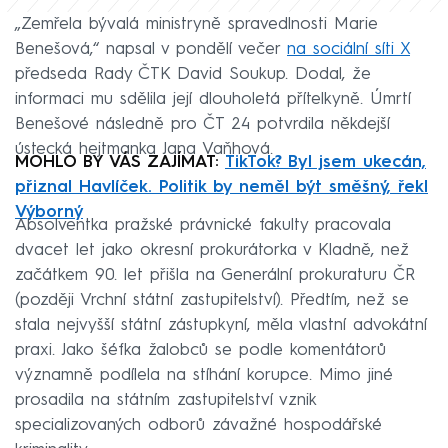
„Zemřela bývalá ministryně spravedlnosti Marie
Benešová,“ napsal v pondělí večer
na sociální síti X
předseda Rady ČTK David Soukup. Dodal, že
informaci mu sdělila její dlouholetá přítelkyně. Úmrtí
Benešové následně pro ČT 24 potvrdila někdejší
ústecká hejtmanka Jana Vaňhová.
MOHLO BY VÁS ZAJÍMAT:
TikTok? Byl jsem ukecán,
přiznal Havlíček. Politik by neměl být směšný, řekl
Výborný
Absolventka pražské právnické fakulty pracovala
dvacet let jako okresní prokurátorka v Kladně, než
začátkem 90. let přišla na Generální prokuraturu ČR
(později Vrchní státní zastupitelství). Předtím, než se
stala nejvyšší státní zástupkyní, měla vlastní advokátní
praxi. Jako šéfka žalobců se podle komentátorů
významně podílela na stíhání korupce. Mimo jiné
prosadila na státním zastupitelství vznik
specializovaných odborů závažné hospodářské