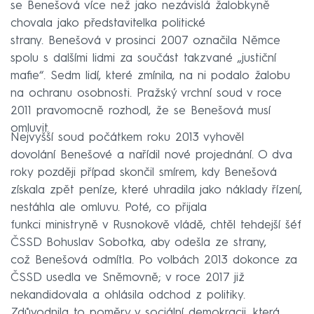
se Benešová více než jako nezávislá žalobkyně
chovala jako představitelka politické
strany. Benešová v prosinci 2007 označila Němce
spolu s dalšími lidmi za součást takzvané „justiční
mafie“. Sedm lidí, které zmínila, na ni podalo žalobu
na ochranu osobnosti. Pražský vrchní soud v roce
2011 pravomocně rozhodl, že se Benešová musí
omluvit.
Nejvyšší soud počátkem roku 2013 vyhověl
dovolání Benešové a nařídil nové projednání. O dva
roky později případ skončil smírem, kdy Benešová
získala zpět peníze, které uhradila jako náklady řízení,
nestáhla ale omluvu. Poté, co přijala
funkci ministryně v Rusnokově vládě, chtěl tehdejší šéf
ČSSD Bohuslav Sobotka, aby odešla ze strany,
což Benešová odmítla. Po volbách 2013 dokonce za
ČSSD usedla ve Sněmovně; v roce 2017 již
nekandidovala a ohlásila odchod z politiky.
Zdůvodnila to poměry v sociální demokracii, která