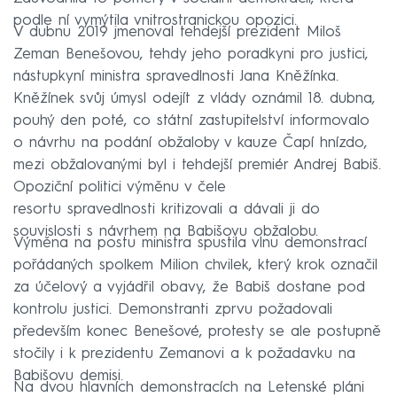
podle ní vymýtila vnitrostranickou opozici.
V dubnu 2019 jmenoval tehdejší prezident Miloš
Zeman Benešovou, tehdy jeho poradkyni pro justici,
nástupkyní ministra spravedlnosti Jana Kněžínka.
Kněžínek svůj úmysl odejít z vlády oznámil 18. dubna,
pouhý den poté, co státní zastupitelství informovalo
o návrhu na podání obžaloby v kauze Čapí hnízdo,
mezi obžalovanými byl i tehdejší premiér Andrej Babiš.
Opoziční politici výměnu v čele
resortu spravedlnosti kritizovali a dávali ji do
souvislosti s návrhem na Babišovu obžalobu.
Výměna na postu ministra spustila vlnu demonstrací
pořádaných spolkem Milion chvilek, který krok označil
za účelový a vyjádřil obavy, že Babiš dostane pod
kontrolu justici. Demonstranti zprvu požadovali
především konec Benešové, protesty se ale postupně
stočily i k prezidentu Zemanovi a k požadavku na
Babišovu demisi.
Na dvou hlavních demonstracích na Letenské pláni