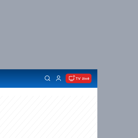
TV živě