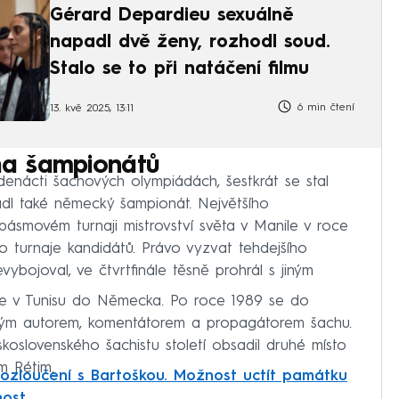
Gérard Depardieu sexuálně
napadl dvě ženy, rozhodl soud.
Stalo se to při natáčení filmu
6 min čtení
13. kvě 2025, 13:11
a šampionátů
enácti šachových olympiádách, šestkrát se stal
ládl také německý šampionát. Největšího
pásmovém turnaji mistrovství světa v Manile v roce
do turnaje kandidátů. Právo vyzvat tehdejšího
ybojoval, ve čtvrtfinále těsně prohrál s jiným
je v Tunisu do Německa. Po roce 1989 se do
beným autorem, komentátorem a propagátorem šachu.
oslovenského šachistu století obsadil druhé místo
m Rétim.
rozloučení s Bartoškou. Možnost uctít památku
nost