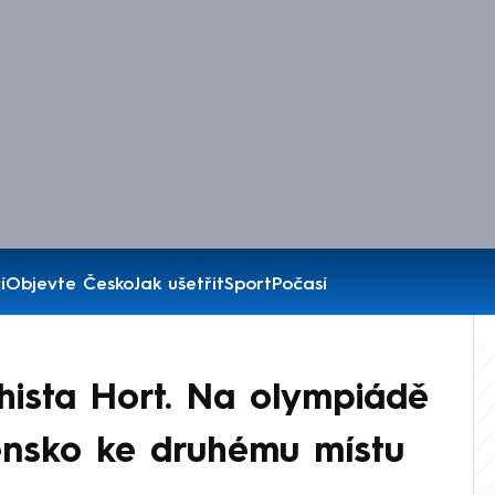
í
Objevte Česko
Jak ušetřit
Sport
Počasí
hista Hort. Na olympiádě
ensko ke druhému místu