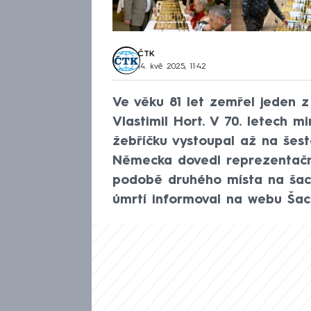
ČTK
14. kvě 2025, 11:42
Ve věku 81 let zemřel jeden z
Vlastimil Hort. V 70. letech mi
žebříčku vystoupal až na šest
Německa dovedl reprezentační
podobě druhého místa na šac
úmrtí informoval na webu Šac