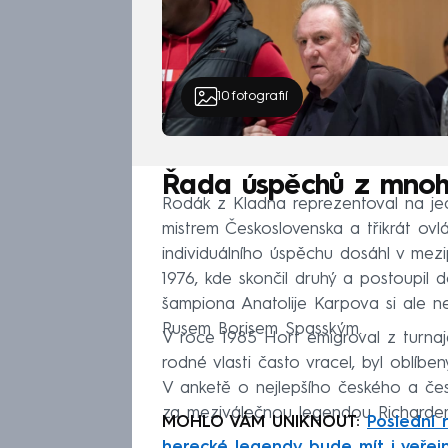
10
fotografií
Řada úspěchů z mnoh
Rodák z Kladna reprezentoval na jed
mistrem Československa a třikrát ov
individuálního úspěchu dosáhl v mezi
1976, kde skončil druhý a postoupil 
šampiona Anatolije Karpova si ale nev
Rusem Borisem Spasským.
V roce 1985 Hort emigroval z turna
rodné vlasti často vracel, byl oblí
V anketě o nejlepšího českého a česk
za meziválečnou legendou Richarde
MOHLO VÁM UNIKNOUT:
Poslední 
herecké legendy bude mít i veřej