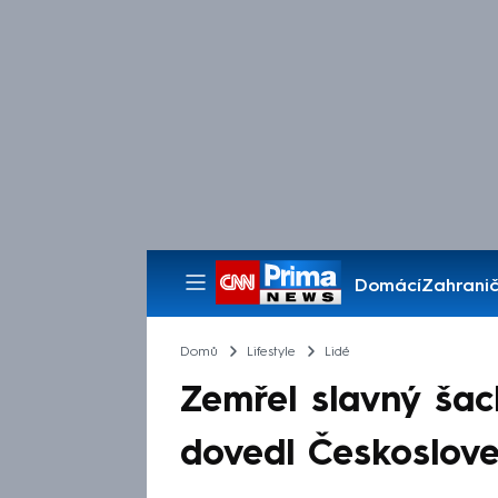
Domácí
Zahranič
Pořady
Domů
Lifestyle
Lidé
Zemřel slavný šac
dovedl Českoslov