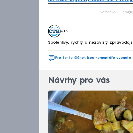
Fa
Německo
emigr
ČTK
Spolehlivý, rychlý a nezávislý zpravodajs
Pro tento článek jsou komentáře vypnuté
Návrhy pro vás