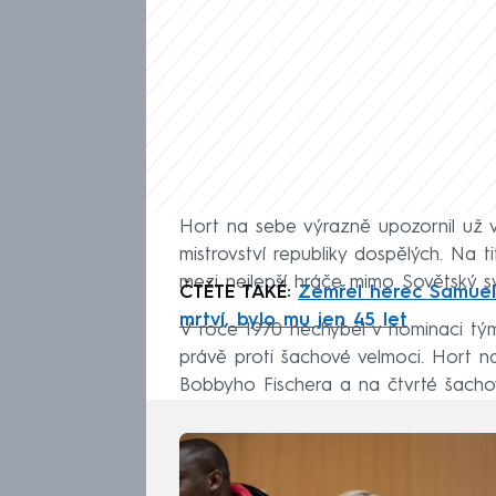
Hort na sebe výrazně upozornil už v m
mistrovství republiky dospělých. Na t
mezi nejlepší hráče mimo Sovětský s
ČTĚTE TAKÉ:
Zemřel herec Samuel F
mrtví, bylo mu jen 45 let
V roce 1970 nechyběl v nominaci tým
právě proti šachové velmoci. Hort n
Bobbyho Fischera a na čtvrté šachovn