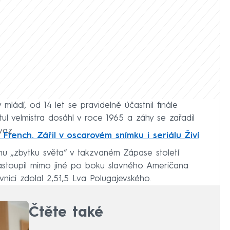
ládí, od 14 let se pravidelně účastnil finále
itul velmistra dosáhl v roce 1965 a záhy se zařadil
vaz.
rench. Zářil v oscarovém snímku i seriálu Živí
u „zbytku světa“ v takzvaném Zápase století
astoupil mimo jiné po boku slavného Američana
ici zdolal 2,5:1,5 Lva Polugajevského.
Čtěte také