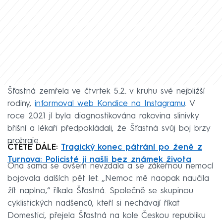
Šťastná zemřela ve čtvrtek 5.2. v kruhu své nejbližší
rodiny,
informoval web Kondice na Instagramu
. V
roce 2021 jí byla diagnostikována rakovina slinivky
břišní a lékaři předpokládali, že Šťastná svůj boj brzy
prohraje.
ČTĚTE DÁLE:
Tragický konec pátrání po ženě z
Turnova: Policisté ji našli bez známek života
Ona sama se ovšem nevzdala a se zákeřnou nemocí
bojovala dalších pět let. „Nemoc mě naopak naučila
žít naplno,“ říkala Šťastná. Společně se skupinou
cyklistických nadšenců, kteří si nechávají říkat
Domestici, přejela Šťastná na kole Českou republiku