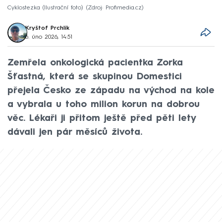
Cyklostezka (Ilustrační foto)
Zdroj: Profimedia.cz
Kryštof Prchlík
6. úno 2026, 14:51
Zemřela onkologická pacientka Zorka
Šťastná, která se skupinou Domestici
přejela Česko ze západu na východ na kole
a vybrala u toho milion korun na dobrou
věc. Lékaři ji přitom ještě před pěti lety
dávali jen pár měsíců života.