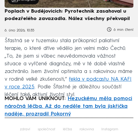
Poplach v Budějovicích: Pyrotechnik zasahoval u
podezřelého zavazadla. Nález všechny překvapil
6 min čtení
6. úno 2026, 10:35
Šťastná se v tuzemsku stala průkopnicí paliativní
terapie, o které dříve vědělo jen velmi málo Čechů.
„To, že jsem si vůbec neuvědomovala vážnost
situace a vyřčené diagnózy, mě v té době vlastně
zachránilo. Jsem životní optimista a s rakovinou máme
v rodině velké zkušenosti,“
řekla v podcastu NA KAFI
v roce 2025
. Podle Šťastné je důležitou součástí
léčení také aktivní životní styl.
MOHLO VÁM UNIKNOUT:
Hezuckému měla pomoci
náročná léčba. Až do neděle tam byla jiskřička
naděje, prozradil Pokorný
Failed to fetch
zdraví
společnost
léčba
rakovina
Instagram