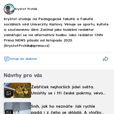
Kryštof Prchlík
Kryštof studuje na Pedagogické fakultě a Fakultě
sociálních věd Univerzity Karlovy. Věnuje se sportu, kultuře
a současnému dění. Začínal jako hudební redaktor
zaměřující se na alternativní hudbu. Jako redaktor CNN
Prima NEWS působí od listopadu 2025.
(Krystof.Prchlik@iprima.cz)
Vstup do diskuze
Návrhy pro vás
Žebříček nejhorších jídel světa.
Umístily se i tři české pokrmy, vévodí
skandinávská kuchyně
Sníh, jak ho neznáte: Jak rychle
padá i z čeho se skládá. A vločky