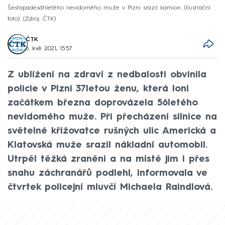
Šestapadesátiletého nevidomého muže v Plzni srazil kamion. (Ilustrační
foto)
Zdroj: ČTK
ČTK
6. kvě 2021, 15:57
Z ublížení na zdraví z nedbalosti obvinila
policie v Plzni 37letou ženu, která loni
začátkem března doprovázela 56letého
nevidomého muže. Při přecházení silnice na
světelné křižovatce rušných ulic Americká a
Klatovská muže srazil nákladní automobil.
Utrpěl těžká zranění a na místě jim i přes
snahu záchranářů podlehl, informovala ve
čtvrtek policejní mluvčí Michaela Raindlová.