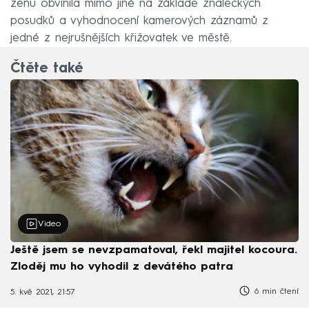
ženu obvinila mimo jiné na základě znaleckých
posudků a vyhodnocení kamerových záznamů z
jedné z nejrušnějších křižovatek ve městě.
Čtěte také
Video
Ještě jsem se nevzpamatoval, řekl majitel kocoura.
Zloděj mu ho vyhodil z devátého patra
6 min čtení
5. kvě 2021, 21:57