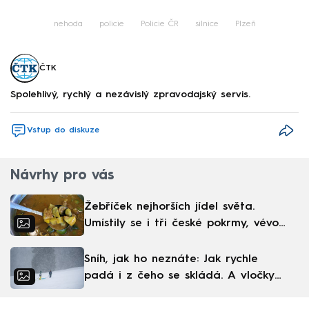
nehoda
policie
Policie ČR
silnice
Plzeň
ČTK
Spolehlivý, rychlý a nezávislý zpravodajský servis.
Vstup do diskuze
Návrhy pro vás
Žebříček nejhorších jídel světa.
Umístily se i tři české pokrmy, vévodí
skandinávská kuchyně
Sníh, jak ho neznáte: Jak rychle
padá i z čeho se skládá. A vločky
nejsou bílé