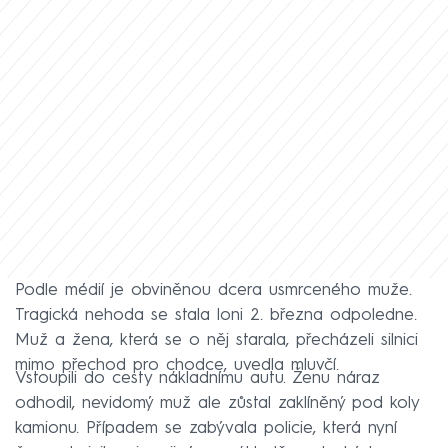
Podle médií je obviněnou dcera usmrceného muže.
Tragická nehoda se stala loni 2. března odpoledne.
Muž a žena, která se o něj starala, přecházeli silnici
mimo přechod pro chodce, uvedla mluvčí.
Vstoupili do cesty nákladnímu autu. Ženu náraz
odhodil, nevidomý muž ale zůstal zaklíněný pod koly
kamionu. Případem se zabývala policie, která nyní