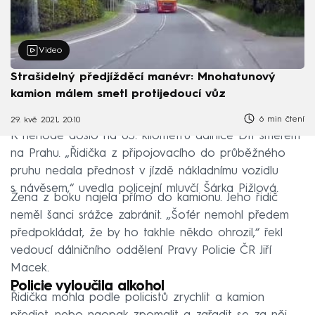
Video
Strašidelný předjížděcí manévr: Mnohatunový
kamion málem smetl protijedoucí vůz
6 min čtení
29. kvě 2021, 20:10
K nehodě došlo na 83. kilometru dálnice D11 směrem
na Prahu. „Řidička z připojovacího do průběžného
pruhu nedala přednost v jízdě nákladnímu vozidlu
s návěsem,“ uvedla policejní mluvčí Šárka Pižlová.
Žena z boku najela přímo do kamionu. Jeho řidič
neměl šanci srážce zabránit. „Šofér nemohl předem
předpokládat, že by ho takhle někdo ohrozil,“ řekl
vedoucí dálničního oddělení Pravy Policie ČR Jiří
Macek.
Policie vyloučila alkohol
Řidička mohla podle policistů zrychlit a kamion