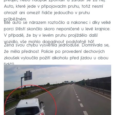
předjet, nebo naopak zpomalit a zařadit se za něj.
Auto, které jede v připojovacím pruhu, totiž nesmí
ohrozit ani omezit řidiče jedoucího v pruhu
průběžném.
Bílé auto se nárazem roztočilo a nakonec i díky velké
porci štěstí skončilo skoro neponičené u levé krajnice.
V případě, že by v levém pruhu projíždělo další
vozidlo, vše mohlo dopadnout podstatně hůř.
Žena svou chybu vysvětlila jednoduše. Domnívala se,
že měla přednost. Policie po provedení dechových
zkoušek vyloučila požití alkoholu před jízdou u obou
řidičů