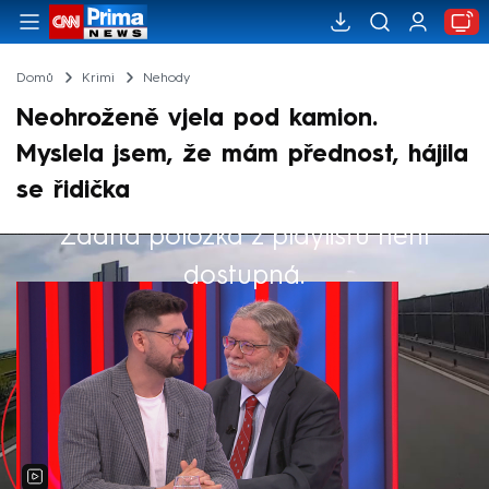
Domů
Krimi
Nehody
Neohroženě vjela pod kamion.
Myslela jsem, že mám přednost, hájila
se řidička
Žádná položka z playlistu není
Výběr redakce
dostupná.