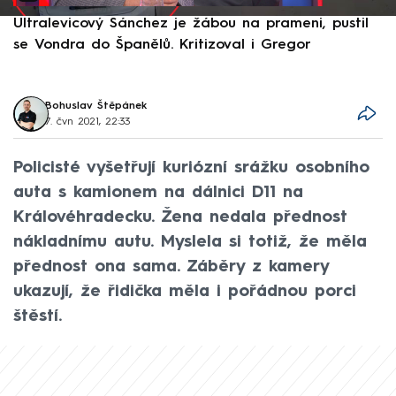
Ultralevicový Sánchez je žábou na prameni, pustil
P
se Vondra do Španělů. Kritizoval i Gregor
F
Bohuslav Štěpánek
7. čvn 2021, 22:33
Policisté vyšetřují kuriózní srážku osobního
auta s kamionem na dálnici D11 na
Královéhradecku. Žena nedala přednost
nákladnímu autu. Myslela si totiž, že měla
přednost ona sama. Záběry z kamery
ukazují, že řidička měla i pořádnou porci
štěstí.