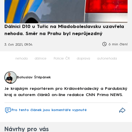
Dálnici D10 u Tuřic na Mladoboleslavsku uzavřela
nehoda. Směr na Prahu byl neprůjezdný
6 min čtení
3. čvn 2021, 09:54
nehoda
dálnice
Policie ČR
doprava
autonehoda
Bohuslav Štěpánek
Je krajským reportérem pro Královéhradecký a Pardubický
kraj a autorem článků on-line redakce CNN Prima NEWS.
Pro tento článek jsou komentáře vypnuté
Návrhy pro vás