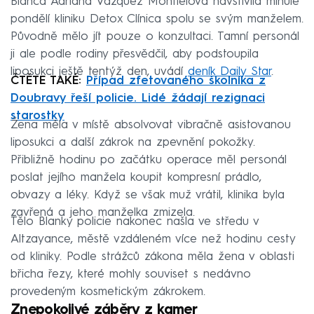
Blanca Adriana Vázquez Montielová navštívila minulé
pondělí kliniku Detox Clínica spolu se svým manželem.
Původně mělo jít pouze o konzultaci. Tamní personál
ji ale podle rodiny přesvědčil, aby podstoupila
liposukci ještě tentýž den, uvádí
deník Daily Star
.
ČTĚTE TAKÉ:
Případ zfetovaného školníka z
Doubravy řeší policie. Lidé žádají rezignaci
starostky
Žena měla v místě absolvovat vibračně asistovanou
liposukci a další zákrok na zpevnění pokožky.
Přibližně hodinu po začátku operace měl personál
poslat jejího manžela koupit kompresní prádlo,
obvazy a léky. Když se však muž vrátil, klinika byla
zavřená a jeho manželka zmizela.
Tělo Blanky policie nakonec našla ve středu v
Altzayance, městě vzdáleném více než hodinu cesty
od kliniky. Podle strážců zákona měla žena v oblasti
břicha řezy, které mohly souviset s nedávno
provedeným kosmetickým zákrokem.
Znepokojivé záběry z kamer