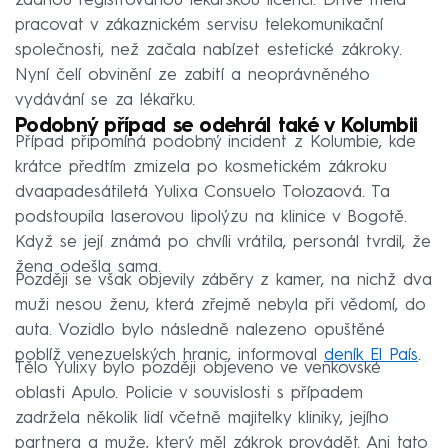
žádnou registrovanou lékařskou licenci. Dříve měla
pracovat v zákaznickém servisu telekomunikační
společnosti, než začala nabízet estetické zákroky.
Nyní čelí obvinění ze zabití a neoprávněného
vydávání se za lékařku.
Podobný případ se odehrál také v Kolumbii
Případ připomíná podobný incident z Kolumbie, kde
krátce předtím zmizela po kosmetickém zákroku
dvaapadesátiletá Yulixa Consuelo Tolozaová. Ta
podstoupila laserovou lipolýzu na klinice v Bogotě.
Když se její známá po chvíli vrátila, personál tvrdil, že
žena odešla sama.
Později se však objevily záběry z kamer, na nichž dva
muži nesou ženu, která zřejmě nebyla při vědomí, do
auta. Vozidlo bylo následně nalezeno opuštěné
poblíž venezuelských hranic, informoval
deník El País
.
Tělo Yulixy bylo později objeveno ve venkovské
oblasti Apulo. Policie v souvislosti s případem
zadržela několik lidí včetně majitelky kliniky, jejího
partnera a muže, který měl zákrok provádět. Ani tato