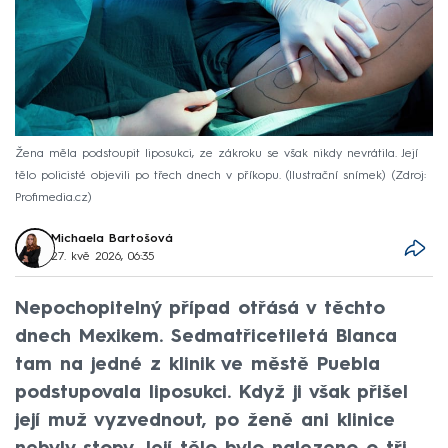
Žena měla podstoupit liposukci, ze zákroku se však nikdy nevrátila. Její
tělo policisté objevili po třech dnech v příkopu. (Ilustrační snímek)
Zdroj:
Profimedia.cz
Michaela Bartošová
27. kvě 2026, 06:35
Nepochopitelný případ otřásá v těchto
dnech Mexikem. Sedmatřicetiletá Blanca
tam na jedné z klinik ve městě Puebla
podstupovala liposukci. Když ji však přišel
její muž vyzvednout, po ženě ani klinice