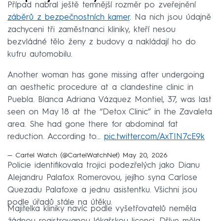
Případ nabral ještě temnější rozměr po zveřejnění
záběrů z bezpečnostních kamer
. Na nich jsou údajně
zachyceni tři zaměstnanci kliniky, kteří nesou
bezvládné tělo ženy z budovy a nakládají ho do
kufru automobilu.
Another woman has gone missing after undergoing
an aesthetic procedure at a clandestine clinic in
Puebla. Blanca Adriana Vázquez Montiel, 37, was last
seen on May 18 at the “Detox Clinic” in the Zavaleta
area. She had gone there for abdominal fat
reduction. According to…
pic.twitter.com/AxTIN7cE9k
— Cartel Watch (@CartelWatchNet)
May 20, 2026
Policie identifikovala trojici podezřelých jako Dianu
Alejandru Palafox Romerovou, jejího syna Carlose
Quezadu Palafoxe a jednu asistentku. Všichni jsou
podle úřadů stále na útěku.
Majitelka kliniky navíc podle vyšetřovatelů neměla