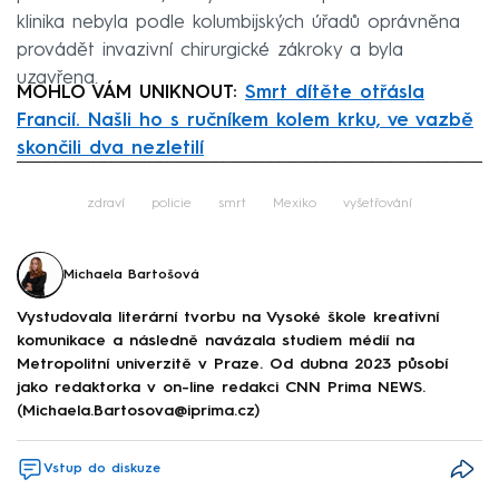
klinika nebyla podle kolumbijských úřadů oprávněna
provádět invazivní chirurgické zákroky a byla
uzavřena.
MOHLO VÁM UNIKNOUT:
Smrt dítěte otřásla
Francií. Našli ho s ručníkem kolem krku, ve vazbě
skončili dva nezletilí
Failed to fetch
zdraví
policie
smrt
Mexiko
vyšetřování
Michaela Bartošová
Vystudovala literární tvorbu na Vysoké škole kreativní
komunikace a následně navázala studiem médií na
Metropolitní univerzitě v Praze. Od dubna 2023 působí
jako redaktorka v on-line redakci CNN Prima NEWS.
(Michaela.Bartosova@iprima.cz)
Vstup do diskuze