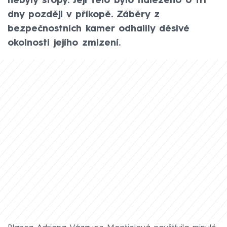
nebyly stopy. Její tělo bylo nalezeno o tři
dny později v příkopě. Záběry z
bezpečnostních kamer odhalily děsivé
okolnosti jejího zmizení.