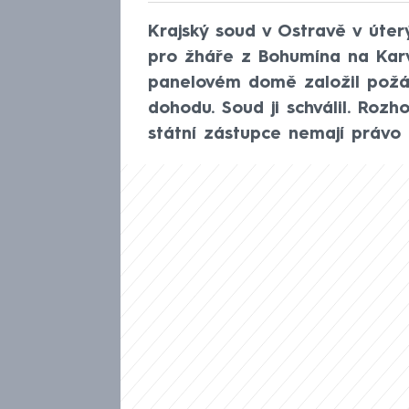
Krajský soud v Ostravě v úterý
pro žháře z Bohumína na Karvi
panelovém domě založil požá
dohodu. Soud ji schválil. Roz
státní zástupce nemají právo 