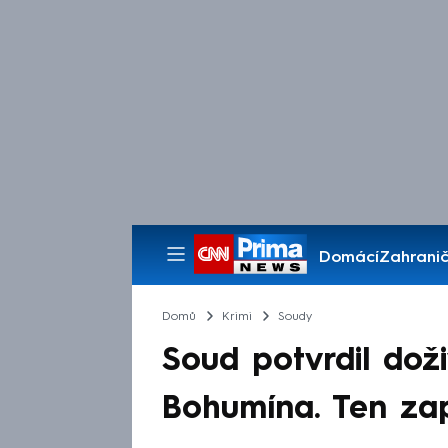
Domácí
Zahranič
Pořady
Domů
Krimi
Soudy
Soud potvrdil doži
Bohumína. Ten zapál