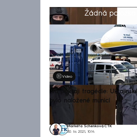
Žádná položka z
Výběr redakce
Video
Na pokraji tragédie: Ukrajinsk
bylo naložené municí
Markéta Schenková
,
ČTK
30. lis 2021, 10:14