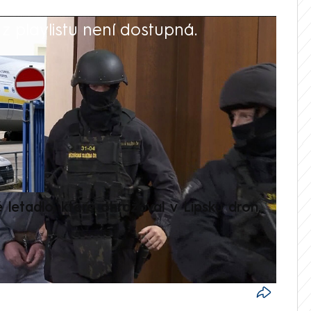
 playlistu není dostupná.
V
é letadlo, které ohrožoval v Lipsku dron,
Přilá
polit