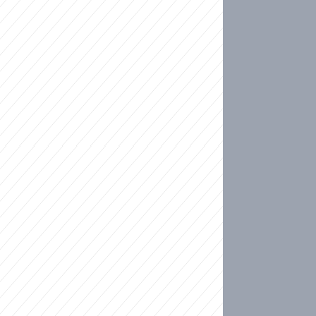
ideo
kat migranty do Česka? Sami by odešli, tvrdí exp
ické sebevraždě