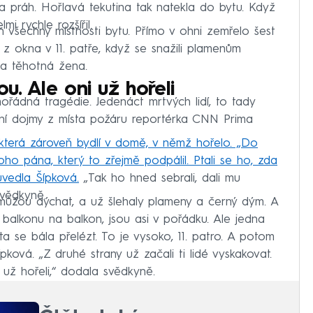
 práh. Hořlavá tekutina tak natekla do bytu. Když
i rychle rozšířil.
 všechny místnosti bytu. Přímo v ohni zemřelo šest
u z okna v 11. patře, když se snažili plamenům
i a těhotná žena.
ou. Ale oni už hořeli
ořádná tragédie. Jedenáct mrtvých lidí, to tady
ní dojmy z místa požáru reportérka CNN Prima
 která zároveň bydlí v domě, v němž hořelo. „Do
oho pána, který to zřejmě podpálil. Ptali se ho, zda
uvedla Šípková.
„Tak ho hned sebrali, dali mu
svědkyně.
nemůžou dýchat, a už šlehaly plameny a černý dým. A
z balkonu na balkon, jsou asi v pořádku. Ale jedna
a se bála přelézt. To je vysoko, 11. patro. A potom
Šípková. „Z druhé strany už začali ti lidé vyskakovat.
i už hořeli,“ dodala svědkyně.