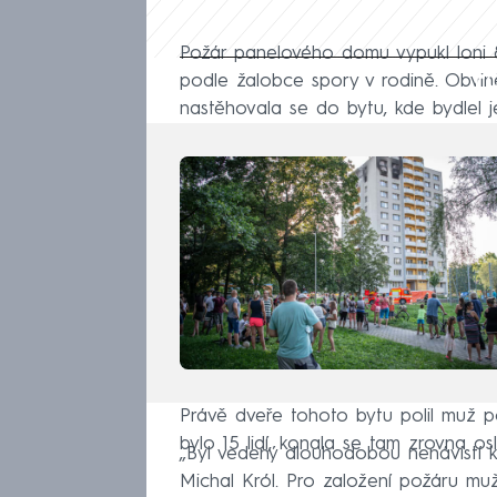
Požár panelového domu vypukl loni 
Fa
podle žalobce spory v rodině. Obvině
nastěhovala se do bytu, kde bydlel j
Právě dveře tohoto bytu polil muž p
bylo 15 lidí, konala se tam zrovna os
„Byl vedený dlouhodobou nenávistí k 
Michal Król. Pro založení požáru muž