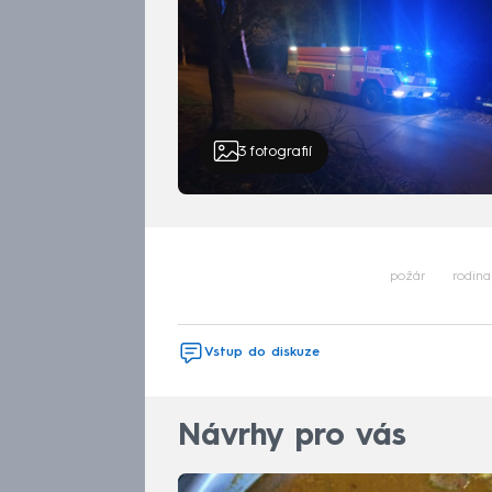
3
fotografií
požár
rodina
Vstup do diskuze
Návrhy pro vás