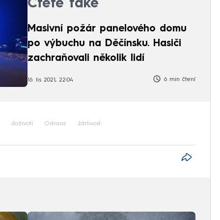
Čtěte také
Masivní požár panelového domu
po výbuchu na Děčínsku. Hasiči
zachraňovali několik lidí
6 min čtení
16. lis 2021, 22:04
doživotí
Ostrava
žárlivost