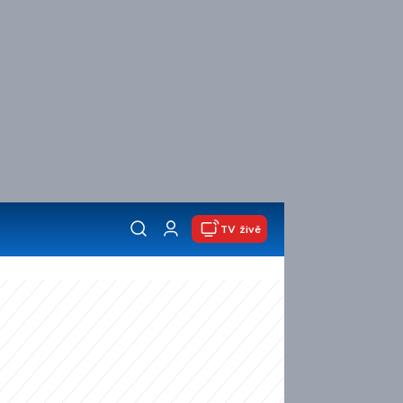
TV živě