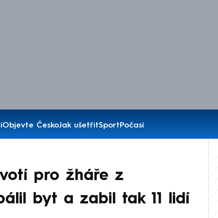
í
Objevte Česko
Jak ušetřit
Sport
Počasí
votí pro žháře z
il byt a zabil tak 11 lidí