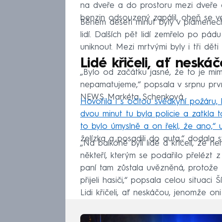
na dveře a do prostoru mezi dveře a
benzin odsouzený zapálil, oheň se velm
Během deseti minut byly v plamenech
lidí. Dalších pět lidí zemřelo po pád
uniknout. Mezi mrtvými byly i tři dět
Lidé křičeli, ať neskáč
„Bylo od začátku jasné, že to je mim
nepamatujeme,“ popsala v srpnu prv
NEWS Markéta Schenková.
Hovořila i s očitou svědkyní požáru,
dvou minut tu byla policie a zatkla t
to bylo úmyslně a on řekl, že ano,“ 
želízka a posadili do auta,“ dodala 
„Na balkóně byli lidé a křičeli, že 
někteří, kterým se podařilo přelézt 
paní tam zůstala uvězněná, protože t
přijeli hasiči,“ popsala celou situaci 
Lidi křičeli, ať neskáčou, jenomže on