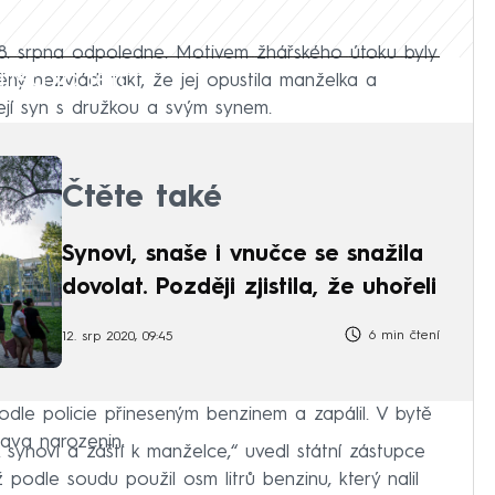
8. srpna odpoledne. Motivem žhářského útoku byly
iled to fetch
ný nezvládl fakt, že jej opustila manželka a
ejí syn s družkou a svým synem.
Čtěte také
Synovi, snaše i vnučce se snažila
dovolat. Později zjistila, že uhořeli
6 min čtení
12. srp 2020, 09:45
odle policie přineseným benzinem a zapálil. V bytě
lava narozenin.
synovi a záští k manželce,“ uvedl státní zástupce
 podle soudu použil osm litrů benzinu, který nalil