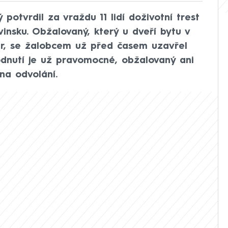
 potvrdil za vraždu 11 lidí doživotní trest
nsku. Obžalovaný, který u dveří bytu v
r, se žalobcem už před časem uzavřel
hodnutí je už pravomocné, obžalovaný ani
na odvolání.