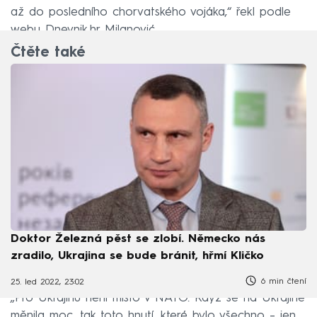
až do posledního chorvatského vojáka,“ řekl podle
webu Dnevnik.hr Milanović.
Čtěte také
Doktor Železná pěst se zlobí. Německo nás
zradilo, Ukrajina se bude bránit, hřmí Kličko
6 min čtení
25. led 2022, 23:02
„Pro Ukrajinu není místo v NATO. Když se na Ukrajině
měnila moc, tak toto hnutí, které bylo všechno –⁠ jen