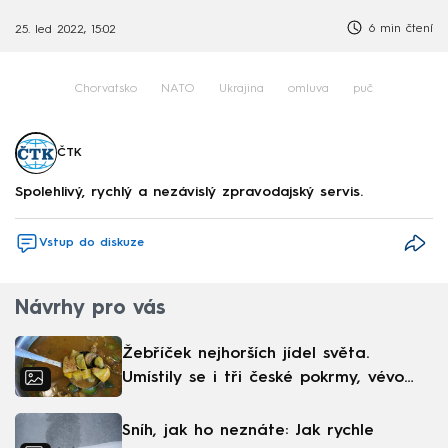
6 min čtení
25. led 2022, 15:02
Chorvatsko
NATO
Ukrajina
omluva
puč
ČTK
Spolehlivý, rychlý a nezávislý zpravodajský servis.
Vstup do diskuze
Návrhy pro vás
Žebříček nejhorších jídel světa.
Umístily se i tři české pokrmy, vévodí
skandinávská kuchyně
Sníh, jak ho neznáte: Jak rychle