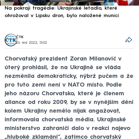
Na pokraji tragédie: Ukrajinské letadlo, které
P
ohrožoval v Lipsku dron, bylo naložené municí
e
ČTK
26. led 2022, 15:02
Chorvatský prezident Zoran Milanović v
úterý prohlásil, že na Ukrajině se vláda
nezměnila demokraticky, nýbrž pučem a že
pro tuto zemi není v NATO místo. Podle
jeho názoru Chorvatsko, které je členem
aliance od roku 2009, by se v nynějším dění
kolem Ukrajiny nemělo nijak angažovat,
informovala chorvatská média. Ukrajinské
ministerstvo zahraničí dalo v reakci najevo
„hluboké zklamání“, zatímco chorvatský