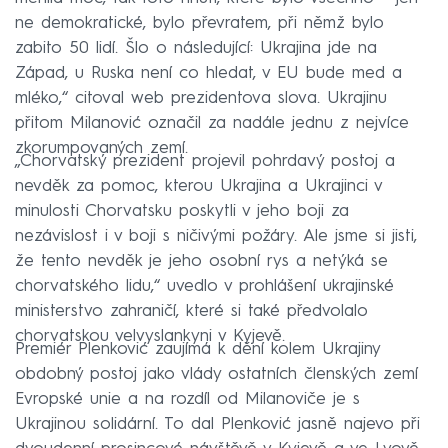
ne demokratické, bylo převratem, při němž bylo
zabito 50 lidí. Šlo o následující: Ukrajina jde na
Západ, u Ruska není co hledat, v EU bude med a
mléko,“ citoval web prezidentova slova. Ukrajinu
přitom Milanović označil za nadále jednu z nejvíce
zkorumpovaných zemí.
„Chorvatský prezident projevil pohrdavý postoj a
nevděk za pomoc, kterou Ukrajina a Ukrajinci v
minulosti Chorvatsku poskytli v jeho boji za
nezávislost i v boji s ničivými požáry. Ale jsme si jisti,
že tento nevděk je jeho osobní rys a netýká se
chorvatského lidu,“ uvedlo v prohlášení ukrajinské
ministerstvo zahraničí, které si také předvolalo
chorvatskou velvyslankyni v Kyjevě.
Premiér Plenković zaujímá k dění kolem Ukrajiny
obdobný postoj jako vlády ostatních členských zemí
Evropské unie a na rozdíl od Milanoviče je s
Ukrajinou solidární. To dal Plenković jasně najevo při