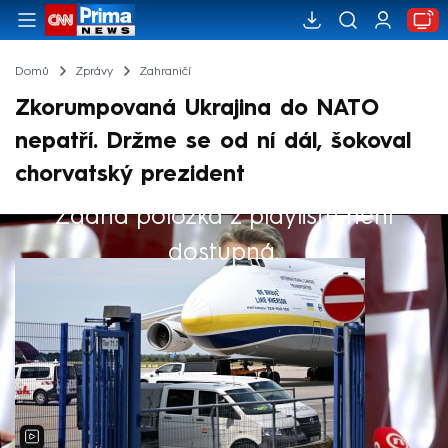
Domů
Zprávy
Zahraničí
Zkorumpovaná Ukrajina do NATO
nepatří. Držme se od ní dál, šokoval
chorvatský prezident
Žádná položka z playlistu není
Výběr redakce
dostupná.