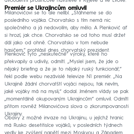
dvoudenní prosincové návštěvě v Kyjevě a ve Lvově.
Premiér se Ukrajincům omluvil
Milanovićovi se to ale nelíbí. „Stáhneme se do
posledního vojáka. Chorvatsko s tím nemá nic
společného a já nedovolím, aby mělo. A Plenković ať
si hrozí, jak chce. Chorvatsko se od toho musí držet
dál jako od ohně. Chorvatsko v tom nebude
hasičem,“ prohlásil dnes chorvatský prezident.
Plenković tyto „neskutečné“ výroky, které ho
překvapily a udivily, odmítl. „Myslel jsem, že jde o
nějaký briefing a že je to nějaký ruský funkcionář,“
řekl podle webu nezávislé televize N1 premiér. „Na
Ukrajině žádní chorvatští vojáci nejsou, tak nevím,
jaké vojáky má na mysli,“ dodal. Jménem vlády se pak
„momentálně okupovaným Ukrajincům“ omluvil. Odmítl
přitom rovněž Milanovićova slova o zkorumpovanosti
Ukrajiny.
Obavy z možné invaze na Ukrajinu, u jejíchž hranic
má Rusko desetitisíce vojáků, v posledních týdnech
vedly ke zvýšení napětí mezi Moskvou a Západem.