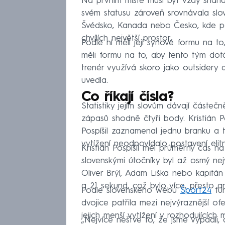
Na prvním místě musí být vždy snaha 
svém statusu zároveň srovnávala slov
Švédsko, Kanada nebo Česko, kde podl
chvílích největší prostor.
Podle ní měli její synové formu na t
měli formu na to, aby tento tým dotáh
trenér využívá skoro jako outsidery 
uvedla.
Co říkají čísla?
Statistiky jejím slovům dávají částeč
zápasů shodně čtyři body. Kristián Posp
Pospíšil zaznamenal jednu branku a t
vytížení neodpovídalo postavení elitn
Kristián Pospíšil měl průměrný čas 
slovenskými útočníky byl až osmý nej
Oliver Brýl, Adam Liška nebo kapitán 
a 21 sekund, což bylo více, přesto an
Podle slovenského webu
Šport24
fun
dvojice patřila mezi nejvýraznější ofe
jejich menší vytížení v rozhodujících
„Nejvíce neštve to, že jsme vypadli, 