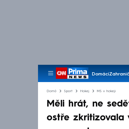
Domácí
Zahranič
Pořady
Domů
Sport
Hokej
MS v hokeji
Měli hrát, ne sedě
ostře zkritizovala