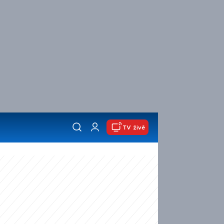
TV živě