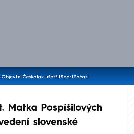
í
Objevte Česko
Jak ušetřit
Sport
Počasí
t. Matka Pospíšilových
 vedení slovenské