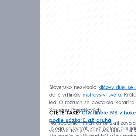
Slovensko nezvládlo
klíčový duel se
do čtvrtfinále
mistrovství světa
. Krát
led. O rozruch se postarala Katarína
Kristiána Pospíšilových.
ČTĚTE TAKÉ:
Čtvrtfinále MS v hoke
podle sázkařů až druhá
Na sociálních sítích ostře zkritizoval
„Nedá se vyhrát, když potenciální líd
využíval. Na její příspěvek upozorni