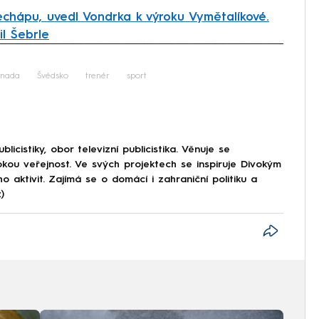
echápu, uvedl Vondrka k výroku Vymětalíkové.
l Šebrle
iled to fetch
nada
Švédsko
trenér
sport
icistiky, obor televizní publicistika. Věnuje se
okou veřejnost. Ve svých projektech se inspiruje Divokým
 aktivit. Zajímá se o domácí i zahraniční politiku a
)