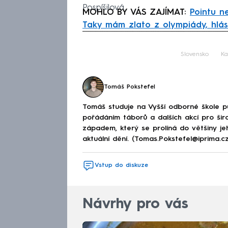
Pospíšilová.
MOHLO BY VÁS ZAJÍMAT:
Pointu n
Taky mám zlato z olympiády, hlási
Fa
Slovensko
Ka
Tomáš Pokstefel
Tomáš studuje na Vyšší odborné škole publ
pořádáním táborů a dalších akcí pro šir
západem, který se prolíná do většiny jeho
aktuální dění. (Tomas.Pokstefel@iprima.cz
Vstup do diskuze
Návrhy pro vás