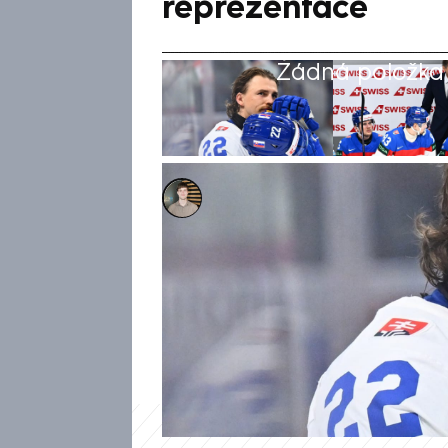
reprezentace
Žádná položka z
Tomáš Pokstefel
27. kvě 2026, 19:52
Po konci Slovenska na mistrovs
realizačnímu týmu. Katarína P
reprezentantů Martina a Krist
využívání svých synů během tu
místo toho dostávali prostor 