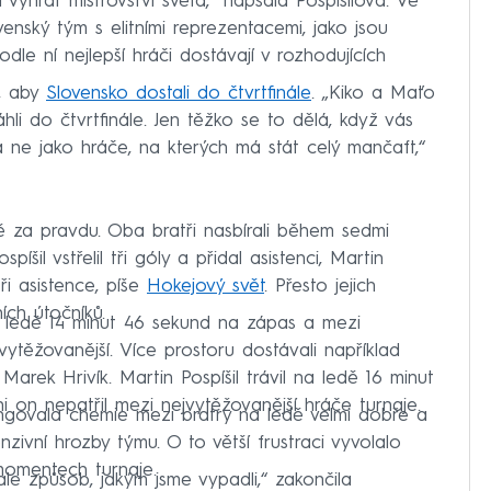
vyhrát mistrovství světa,“ napsala Pospíšilová. Ve
enský tým s elitními reprezentacemi, jako jsou
e ní nejlepší hráči dostávají v rozhodujících
o, aby
Slovensko dostali do čtvrtfinále
. „Kiko a Maťo
li do čtvrtfinále. Jen těžko se to dělá, když vás
a ne jako hráče, na kterých má stát celý mančaft,“
ně za pravdu. Oba bratři nasbírali během sedmi
íšil vstřelil tři góly a přidal asistenci, Martin
ři asistence, píše
Hokejový svět
. Přesto jejich
ích útočníků.
na ledě 14 minut 46 sekund na zápas a mezi
vytěžovanější. Více prostoru dostávali například
Marek Hrivík. Martin Pospíšil trávil na ledě 16 minut
i on nepatřil mezi nejvytěžovanější hráče turnaje.
govala chemie mezi bratry na ledě velmi dobře a
nzivní hrozby týmu. O to větší frustraci vyvolalo
 momentech turnaje.
ale způsob, jakým jsme vypadli,“ zakončila