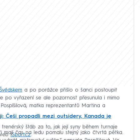
 Švédskem
a po porážce přišlo o šanci postoupit
ce po vyřazení se ale pozornost přesunula i mimo
 Pospíšilová, matka reprezentantů Martina a
ji: Češi propadli mezi outsidery, Kanada je
a trenérský štáb za to, jak její syny během turnaje
ři mají čas na ledu pomalu stejný jako čtvrtá pětka.
l web
iSport.cz
.