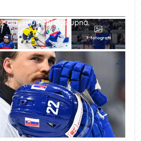
 playlistu není dostupná.
7 fotografií
tví světa přišla ostrá kritika směrem k
ospíšilová, matka slovenských
iána Pospíšilových, veřejně zpochybnila
rnaje. Podle ní měli být lídry mužstva,
odpovídající spíše hráčům třetí formace.