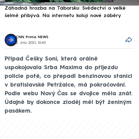
Záhadná hrozba na Táborsku: Svědectví o velké
S
šelmě přibývá. Na internetu kolují nové záběry
d
CNN Prima NEWS
2. úno 2021, 16:40
Případ Češky Soni, která orálně
uspokojovala Srba Maxima do příjezdu
policie poté, co přepadl benzinovou stanici
v bratislavské Petržalce, má pokračování.
Podle webu Nový Čas se dvojice měla znát.
Údajně by dokonce zloděj měl být ženiným
pasákem.