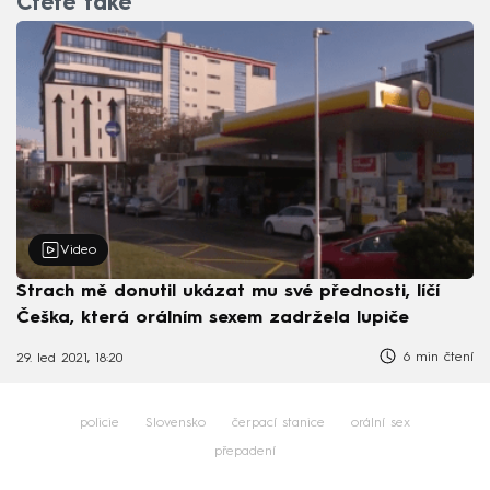
Čtěte také
Video
Strach mě donutil ukázat mu své přednosti, líčí
Češka, která orálním sexem zadržela lupiče
6 min čtení
29. led 2021, 18:20
policie
Slovensko
čerpací stanice
orální sex
přepadení