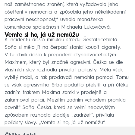
náš zaměstnanec zranění, která vyžadovala jeho
ošetření v nemocnici a způsobila jeho několikadenní
pracovní neschopnost,“ uvedla manažerka
komunikace společnosti Michaela Lukovičová.
Vemte si ho, já už nemůžu
K incidentu došlo minulou středu. Šestatřicetiletá
Soňa si měla jít na čerpací stanici koupit cigarety.
V tu chvíli došlo k přepadení čtyřiadvacetiletým
Maximem, který byl značně agresivní. Češka se dle
vlastních slov rozhodla přivolat policisty. Měla však
vybitý mobil, a tak prodavači nemohla pomoci. Tomu
se však agresivního Srba podařilo přelstít a při útěku
zadním traktem Maxima zamkl v prodejně a
zalarmoval policii. Mezitím zadním vchodem pronikla
dovnitř Soňa. Česka, která se velmi neobvyklým
způsobem rozhodla zloděje „zadržet“, přivítala
policisty slovy: „Vemte si ho, já už nemůžu“.