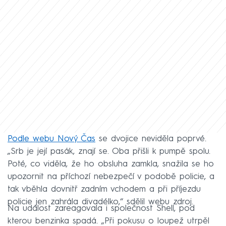
Podle webu Nový Čas
se dvojice neviděla poprvé.
„Srb je její pasák, znají se. Oba přišli k pumpě spolu.
Poté, co viděla, že ho obsluha zamkla, snažila se ho
upozornit na příchozí nebezpečí v podobě policie, a
tak vběhla dovnitř zadním vchodem a při příjezdu
policie jen zahrála divadélko,“ sdělil webu zdroj.
Na událost zareagovala i společnost Shell, pod
kterou benzinka spadá. „Při pokusu o loupež utrpěl