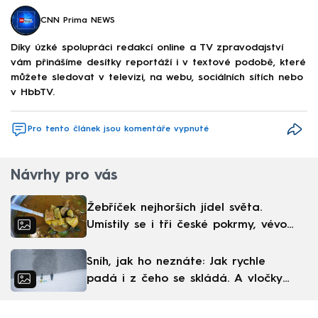
CNN Prima NEWS
Díky úzké spolupráci redakcí online a TV zpravodajství
vám přinášíme desítky reportáží i v textové podobě, které
můžete sledovat v televizi, na webu, sociálních sítích nebo
v HbbTV.
Pro tento článek jsou komentáře vypnuté
Návrhy pro vás
Žebříček nejhorších jídel světa.
Umístily se i tři české pokrmy, vévodí
skandinávská kuchyně
Sníh, jak ho neznáte: Jak rychle
padá i z čeho se skládá. A vločky
nejsou bílé