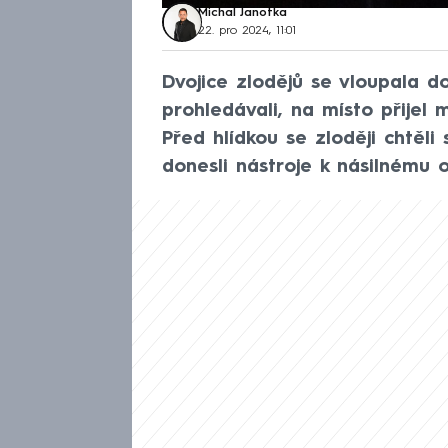
Michal Janotka
22. pro 2024, 11:01
Dvojice zlodějů se vloupala do
prohledávali, na místo přijel m
Před hlídkou se zloději chtěli 
donesli nástroje k násilnému o