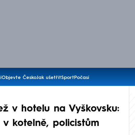
í
Objevte Česko
Jak ušetřit
Sport
Počasí
ž v hotelu na Vyškovsku:
 v kotelně, policistům