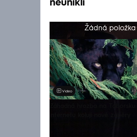
neunikli
Žádná položka z
Výběr redakce
Video
Záhadná hrozba na Táborsku: 
internetu kolují nové záběry