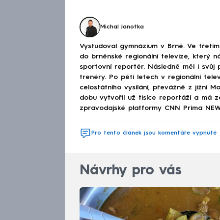
Michal Janotka
Vystudoval gymnázium v Brně. Ve třetím 
do brněnské regionální televize, který n
sportovní reportér. Následně měl i svůj
trenéry. Po pěti letech v regionální tel
celostátního vysílání, převážně z jižní 
dobu vytvořil už tisíce reportáží a má z
zpravodajské platformy CNN Prima NEWS
Pro tento článek jsou komentáře vypnuté
Návrhy pro vás