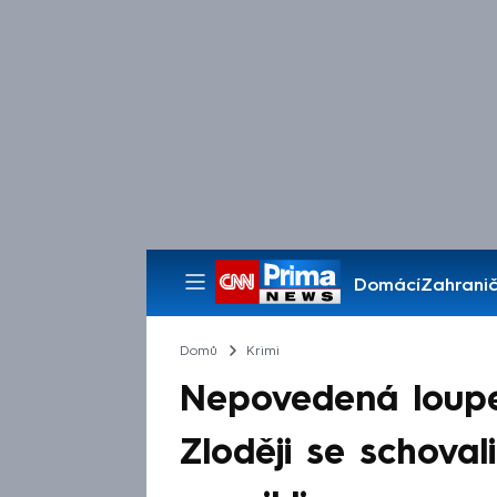
Domácí
Zahranič
Pořady
Domů
Krimi
Nepovedená loupe
Zloději se schovali