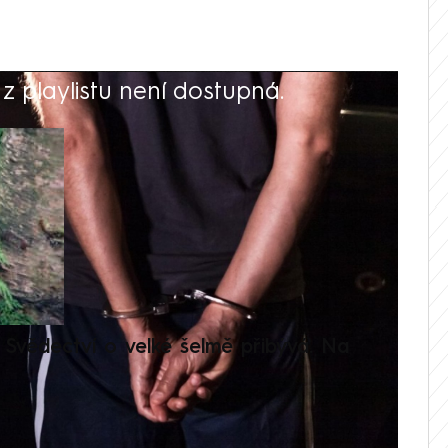
 playlistu není dostupná.
V
Svědectví o velké šelmě přibývá. Na
Setká
je op