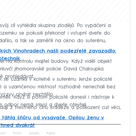
svůj cíl vyhlédla skupina zlodějů. Po vypáčení a
ozemku se pokusili překonat i vstupní dveře do
dařilo, a tak se zaměřili na okno do suterénu,
.
kých Vinohradech našli podezřelé zavazadlo.
otechnik
jel na kontrolu majitel budovy. Když viděl objekt
l mluvčí jihomoravské policie David Chaloupka.
tě prohledávat.
ak se uzamkli v kotelně v suterénu. Jenže policisté
ně a uzamčenou místnost rozhodně nenechali bez
výzvy otvírat nechtělo.
ěli. Když si potom policisté donesli i nástroje k
 že odpor nemá smysl a dveře otevřeli.
ají z trestného činu krádeže a poškození cizí věci,
táhla šňůru od vysavače. Opilou ženu v
i hned dvakrát
iled to fetch
otel
krimi
zloděj
Kyjov