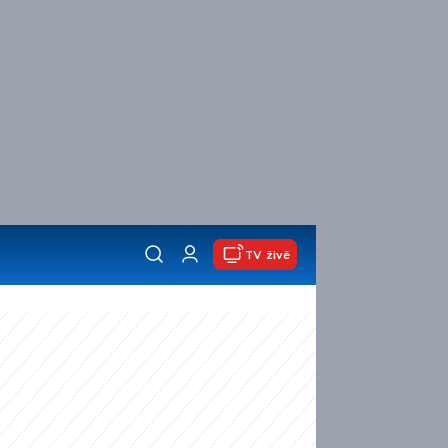
TV živě