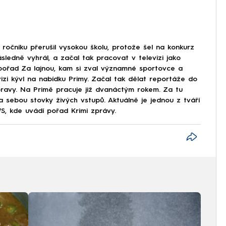
ročníku přerušil vysokou školu, protože šel na konkurz
ásledně vyhrál, a začal tak pracovat v televizi jako
 pořad Za lajnou, kam si zval významné sportovce a
evizi kývl na nabídku Primy. Začal tak dělat reportáže do
Moravy. Na Primě pracuje již dvanáctým rokem. Za tu
a sebou stovky živých vstupů. Aktuálně je jednou z tváří
, kde uvádí pořad Krimi zprávy.