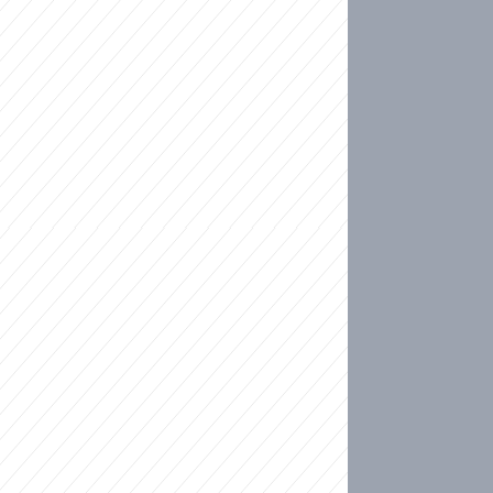
ideo
ní plné slz po 50 letech: Matku donutili dát d
ět spojil test DNA