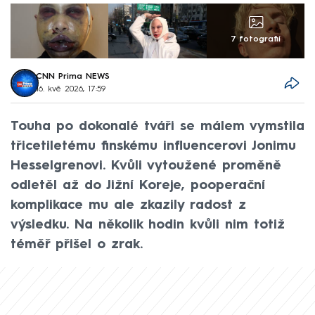
7 fotografií
CNN Prima NEWS
16. kvě 2026, 17:59
Touha po dokonalé tváři se málem vymstila
třicetiletému finskému influencerovi Jonimu
Hesselgrenovi. Kvůli vytoužené proměně
odletěl až do Jižní Koreje, pooperační
komplikace mu ale zkazily radost z
výsledku. Na několik hodin kvůli nim totiž
téměř přišel o zrak.