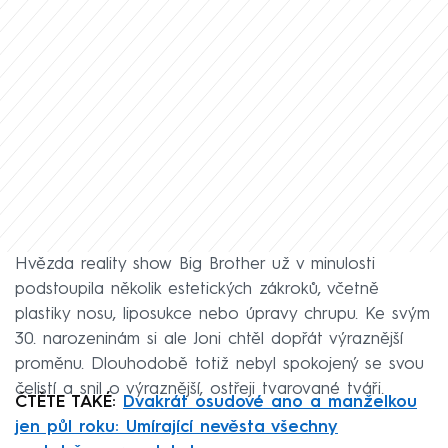
Hvězda reality show Big Brother už v minulosti
podstoupila několik estetických zákroků, včetně
plastiky nosu, liposukce nebo úpravy chrupu. Ke svým
30. narozeninám si ale Joni chtěl dopřát výraznější
proměnu. Dlouhodobě totiž nebyl spokojený se svou
čelistí a snil o výraznější, ostřeji tvarované tváři.
ČTĚTE TAKÉ:
Dvakrát osudové ano a manželkou
jen půl roku: Umírající nevěsta všechny