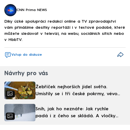
CNN Prima NEWS
Díky úzké spolupráci redakcí online a TV zpravodajství
vám přinášíme desítky reportáží i v textové podobě, které
můžete sledovat v televizi, na webu, sociálních sítích nebo
v HbbTV.
Vstup do diskuze
Návrhy pro vás
Žebříček nejhorších jídel světa.
Umístily se i tři české pokrmy, vévodí
skandinávská kuchyně
Sníh, jak ho neznáte: Jak rychle
padá i z čeho se skládá. A vločky
nejsou bílé