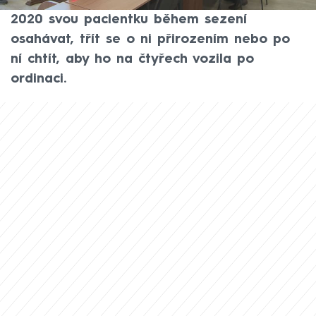
lékařem je Petr Smolík, který měl v roce
2020 svou pacientku během sezení
osahávat, třít se o ni přirozením nebo po
ní chtít, aby ho na čtyřech vozila po
ordinaci.