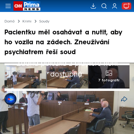
Domů
Krimi
Soudy
Pacientku měl osahávat a nutit, aby
ho vozila na zádech. Zneužívání
psychiatrem řeší soud
Žádná položka z playlistu není
dostupná.
7 fotografií
CNN Prima NEWS
13. srp 2025, 20:52
Kvůli sexuálnímu zneužívání stanul před
soudem další psychiatr. Obžalovaným