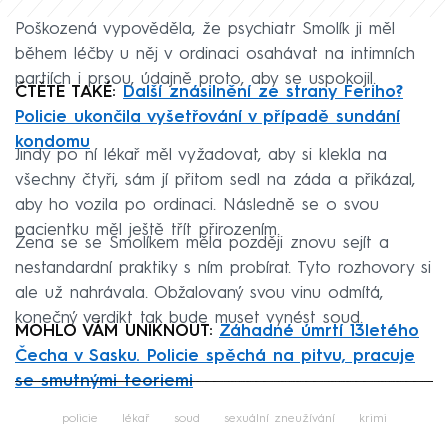
Poškozená vypověděla, že psychiatr Smolík ji měl
během léčby u něj v ordinaci osahávat na intimních
partiích i prsou, údajně proto, aby se uspokojil.
ČTĚTE TAKÉ:
Další znásilnění ze strany Feriho?
Policie ukončila vyšetřování v případě sundání
kondomu
Jindy po ní lékař měl vyžadovat, aby si klekla na
všechny čtyři, sám jí přitom sedl na záda a přikázal,
aby ho vozila po ordinaci. Následně se o svou
pacientku měl ještě třít přirozením.
Žena se se Smolíkem měla později znovu sejít a
nestandardní praktiky s ním probírat. Tyto rozhovory si
ale už nahrávala. Obžalovaný svou vinu odmítá,
konečný verdikt tak bude muset vynést soud.
MOHLO VÁM UNIKNOUT:
Záhadné úmrtí 13letého
Čecha v Sasku. Policie spěchá na pitvu, pracuje
se smutnými teoriemi
Failed to fetch
policie
lékař
soud
sexuální zneužívání
krimi