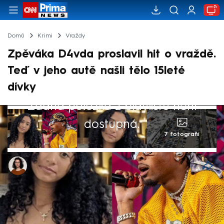
Domů
Krimi
Vraždy
Zpěváka D4vda proslavil hit o vraždě.
Teď v jeho autě našli tělo 15leté
dívky
Žádná položka z playlistu není
dostupná.
7 fotografií
Dominika Fuchsová
18. zář 2025, 19:18
Američtí policisté objevili začátkem září v
kufru auta známého zpěváka D4vda