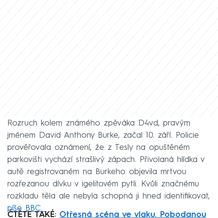
Rozruch kolem známého zpěváka D4vd, pravým
jménem David Anthony Burke, začal 10. září. Policie
prověřovala oznámení, že z Tesly na opuštěném
parkovišti vychází strašlivý zápach. Přivolaná hlídka v
autě registrovaném na Burkeho objevila mrtvou
rozřezanou dívku v igelitovém pytli. Kvůli značnému
rozkladu těla ale nebyla schopná ji hned identifikovat,
píše BBC.
ČTĚTE TAKÉ:
Otřesná scéna ve vlaku. Pobodanou