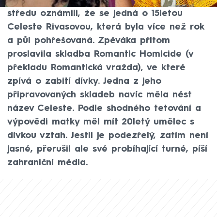
rozkládající se tělo mladé dívky a ve
středu oznámili, že se jedná o 15letou
Celeste Rivasovou, která byla více než rok
a půl pohřešovaná. Zpěváka přitom
proslavila skladba Romantic Homicide (v
překladu Romantická vražda), ve které
zpívá o zabití dívky. Jedna z jeho
připravovaných skladeb navíc měla nést
název Celeste. Podle shodného tetování a
výpovědi matky měl mít 20letý umělec s
dívkou vztah. Jestli je podezřelý, zatím není
jasné, přerušil ale své probíhající turné, píší
zahraniční média.