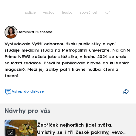
policie
vražda
hudba
společnost
kufr
Dominika Fuchsová
Vystudovala Vyšší odbornou školu publicistiky a nyní
studuje mediální studia na Metropolitní univerzitě. Na CNN
Prima NEWS začala jako stážistka, v lednu 2024 se stala
součástí redakce. Předtím publikovala hlavně do kulturních
magazínů. Mezi její záliby patří hlavně hudba, čtení a
focení.
Vstup do diskuze
Návrhy pro vás
Žebříček nejhorších jídel světa.
Umístily se i tři české pokrmy, vévodí