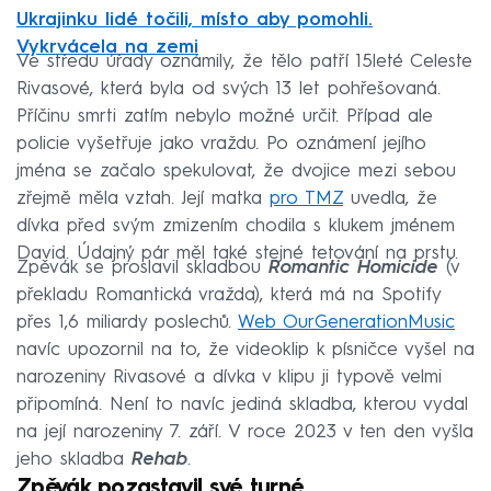
Ukrajinku lidé točili, místo aby pomohli.
Vykrvácela na zemi
Ve středu úřady oznámily, že tělo patří 15leté Celeste
Rivasové, která byla od svých 13 let pohřešovaná.
Příčinu smrti zatím nebylo možné určit. Případ ale
policie vyšetřuje jako vraždu. Po oznámení jejího
jména se začalo spekulovat, že dvojice mezi sebou
zřejmě měla vztah. Její matka
pro TMZ
uvedla, že
dívka před svým zmizením chodila s klukem jménem
David. Údajný pár měl také stejné tetování na prstu.
Zpěvák se proslavil skladbou
Romantic Homicide
(v
překladu Romantická vražda), která má na Spotify
přes 1,6 miliardy poslechů.
Web OurGenerationMusic
navíc upozornil na to, že videoklip k písničce vyšel na
narozeniny Rivasové a dívka v klipu ji typově velmi
připomíná. Není to navíc jediná skladba, kterou vydal
na její narozeniny 7. září. V roce 2023 v ten den vyšla
jeho skladba
Rehab
.
Zpěvák pozastavil své turné