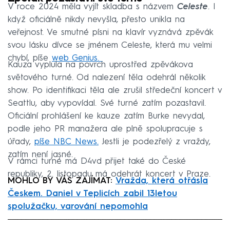
V roce 2024 měla vyjít skladba s názvem
Celeste
. I
když oficiálně nikdy nevyšla, přesto unikla na
veřejnost. Ve smutné písni na klavír vyznává zpěvák
svou lásku dívce se jménem Celeste, která mu velmi
chybí, píše
web Genius.
Kauza vyplula na povrch uprostřed zpěvákova
světového turné. Od nalezení těla odehrál několik
show. Po identifikaci těla ale zrušil středeční koncert v
Seattlu, aby vypovídal. Své turné zatím pozastavil.
Oficiální prohlášení ke kauze zatím Burke nevydal,
podle jeho PR manažera ale plně spolupracuje s
úřady,
píše NBC News.
Jestli je podezřelý z vraždy,
zatím není jasné.
V rámci turné má D4vd přijet také do České
republiky, 2. listopadu má odehrát koncert v Praze.
MOHLO BY VÁS ZAJÍMAT:
Vražda, která otřásla
Českem. Daniel v Teplicích zabil 13letou
spolužačku, varování nepomohla
Failed to fetch