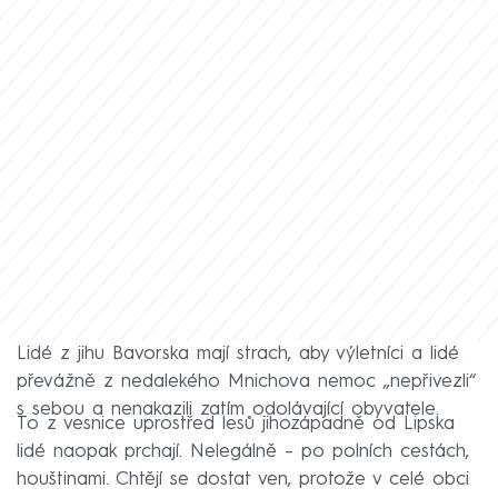
Lidé z jihu Bavorska mají strach, aby výletníci a lidé
převážně z nedalekého Mnichova nemoc „nepřivezli“
s sebou a nenakazili zatím odolávající obyvatele.
To z vesnice uprostřed lesů jihozápadně od Lipska
lidé naopak prchají. Nelegálně – po polních cestách,
houštinami. Chtějí se dostat ven, protože v celé obci