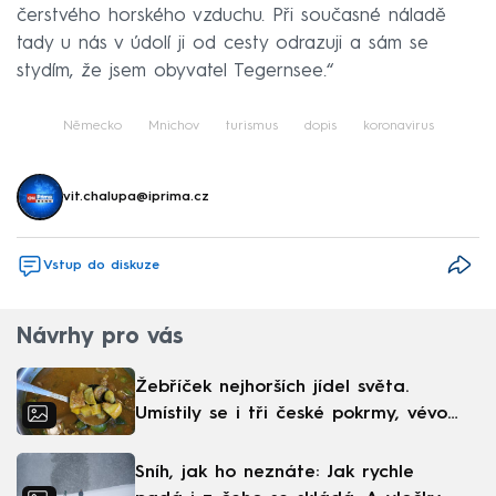
čerstvého horského vzduchu. Při současné náladě
tady u nás v údolí ji od cesty odrazuji a sám se
stydím, že jsem obyvatel Tegernsee.“
Německo
Mnichov
turismus
dopis
koronavirus
vit.chalupa@iprima.cz
Vstup do diskuze
Návrhy pro vás
Žebříček nejhorších jídel světa.
Umístily se i tři české pokrmy, vévodí
skandinávská kuchyně
Sníh, jak ho neznáte: Jak rychle