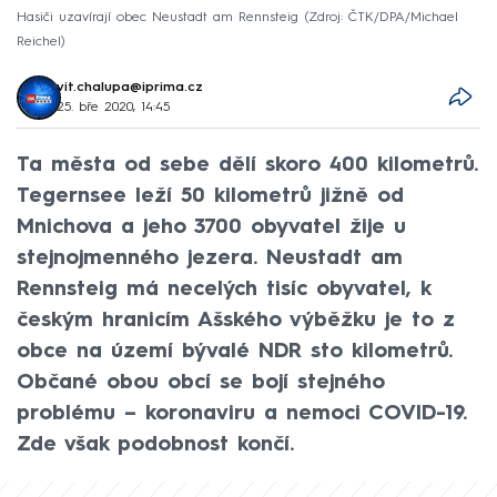
Hasiči uzavírají obec Neustadt am Rennsteig
Zdroj: ČTK/DPA/Michael
Reichel
vit.chalupa@iprima.cz
25. bře 2020, 14:45
Ta města od sebe dělí skoro 400 kilometrů.
Tegernsee leží 50 kilometrů jižně od
Mnichova a jeho 3700 obyvatel žije u
stejnojmenného jezera. Neustadt am
Rennsteig má necelých tisíc obyvatel, k
českým hranicím Ašského výběžku je to z
obce na území bývalé NDR sto kilometrů.
Občané obou obcí se bojí stejného
problému – koronaviru a nemoci COVID-19.
Zde však podobnost končí.