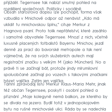
přijížděl. Tegernsee tak nabízí smutný pohled na
rozdělení společnosti. Politicky i sociálně.
Obsah starostova dopisu lze pochopit, forma však
vzbudila v Mnichově odpor až nenávist. „Kdo má
uklidit tu mnichovskou špínu,“ cituje Merkur z
Hagnova psaní. Proto tolik nepřátelství, které zasáhlo
i samotné obyvatele Tegernsee. Mnozí z nich, včetně
luxusně placených fotbalistů Bayernu Mnichov, jezdí
denně za prací do bavorské metropole a tak není
výjimečné, že na svých služebních autech mají
registrační značku s velkým M (jako München). No a
právě ti se začínají bát, protože jindy mírumilovní
spoluobčané začínají po vozech s takovými značkami
házet vajíčka. Zatím jen vajíčka.
Tamní zpravodaj listu Merkur Klaus-Maria Mehr, jinak
též občan Tegernsee, poskytl i osobní pohled a
přiznání: „Moje kolegyně nemá balkon, ze kterého by
se dívala na jezero. Bydlí totiž v jednopokojovém
bytu na rušné mnichovské ulici. Ráda by se nadechla