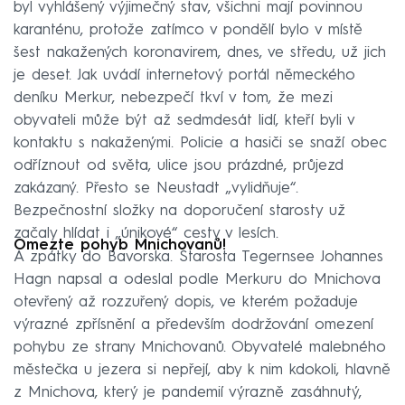
byl vyhlášený výjimečný stav, všichni mají povinnou
karanténu, protože zatímco v pondělí bylo v místě
šest nakažených koronavirem, dnes, ve středu, už jich
je deset. Jak uvádí internetový portál německého
deníku Merkur, nebezpečí tkví v tom, že mezi
obyvateli může být až sedmdesát lidí, kteří byli v
kontaktu s nakaženými. Policie a hasiči se snaží obec
odříznout od světa, ulice jsou prázdné, průjezd
zakázaný. Přesto se Neustadt „vylidňuje“.
Bezpečnostní složky na doporučení starosty už
začaly hlídat i „únikové“ cesty v lesích.
Omezte pohyb Mnichovanů!
A zpátky do Bavorska. Starosta Tegernsee Johannes
Hagn napsal a odeslal podle Merkuru do Mnichova
otevřený až rozzuřený dopis, ve kterém požaduje
výrazné zpřísnění a především dodržování omezení
pohybu ze strany Mnichovanů. Obyvatelé malebného
městečka u jezera si nepřejí, aby k nim kdokoli, hlavně
z Mnichova, který je pandemií výrazně zasáhnutý,