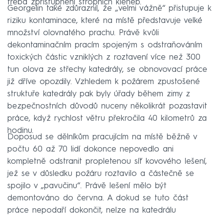
třeba zpřístupnění stropních kleneb.
Georgelin také zdůraznil, že „velmi vážně“ přistupuje k
riziku kontaminace, které na místě představuje velké
množství olovnatého prachu. Právě kvůli
dekontaminačním pracím spojeným s odstraňováním
toxických částic vzniklých z roztavení více než 300
tun olova ze střechy katedrály, se obnovovací práce
již dříve opozdily. Vzhledem k požárem zpustošené
struktuře katedrály pak byly úřady během zimy z
bezpečnostních důvodů nuceny několikrát pozastavit
práce, když rychlost větru překročila 40 kilometrů za
hodinu.
Doposud se dělníkům pracujícím na místě běžně v
počtu 60 až 70 lidí dokonce nepovedlo ani
kompletně odstranit propletenou síť kovového lešení,
jež se v důsledku požáru roztavilo a částečně se
spojilo v „pavučinu“. Právě lešení mělo být
demontováno do června. A dokud se tuto část
práce nepodaří dokončit, nelze na katedrálu