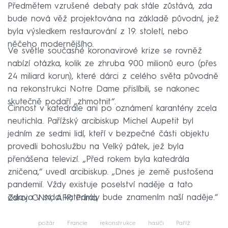
Předmětem vzrušené debaty pak stále zůstává, zda
bude nová věž projektována na základě původní, jež
byla výsledkem restaurování z 19. století, nebo
něčeho modernějšího.
Ve světle současné koronavirové krize se rovněž
nabízí otázka, kolik ze zhruba 900 milionů euro (přes
24 miliard korun), které dárci z celého světa původně
na rekonstrukci Notre Dame přislíbili, se nakonec
skutečně podaří „zhmotnit“.
Činnost v katedrále ani po oznámení karantény zcela
neutichla. Pařížský arcibiskup Michel Aupetit byl
jedním ze sedmi lidí, kteří v bezpečné části objektu
provedli bohoslužbu na Velký pátek, jež byla
přenášena televizí. „Před rokem byla katedrála
zničena,“ uvedl arcibiskup. „Dnes je země pustošena
pandemií. Vždy existuje poselství naděje a tato
oslava v srdci katedrály bude znamením naší naděje.“
Zdroj: CNN, AFP, Prima
požár
Francie
rekonstrukce
hasiči
Paříž