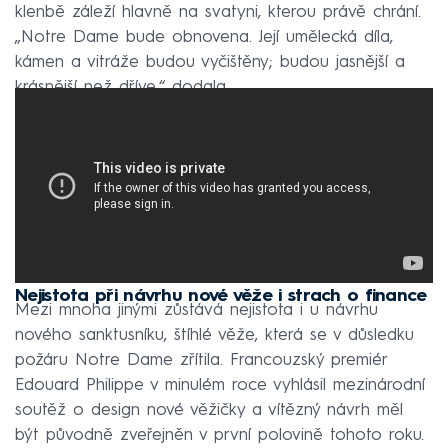
klenbě záleží hlavně na svatyni, kterou právě chrání.
„Notre Dame bude obnovena. Její umělecká díla,
kámen a vitráže budou vyčištěny; budou jasnější a
krásnější než dříve,“ dodala.
Nejistota při návrhu nové věže i strach o finance
Mezi mnoha jinými zůstává nejistota i u návrhu
nového sanktusníku, štíhlé věže, která se v důsledku
požáru Notre Dame zřítila. Francouzský premiér
Edouard Philippe v minulém roce vyhlásil mezinárodní
soutěž o design nové věžičky a vítězný návrh měl
být původně zveřejněn v první polovině tohoto roku.