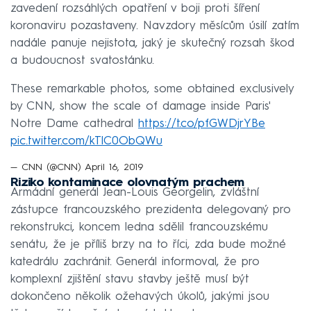
zavedení rozsáhlých opatření v boji proti šíření
koronaviru pozastaveny. Navzdory měsícům úsilí zatím
nadále panuje nejistota, jaký je skutečný rozsah škod
a budoucnost svatostánku.
These remarkable photos, some obtained exclusively
by CNN, show the scale of damage inside Paris'
Notre Dame cathedral
https://t.co/pfGWDjrYBe
pic.twitter.com/kTlC0ObQWu
— CNN (@CNN)
April 16, 2019
Riziko kontaminace olovnatým prachem
Armádní generál Jean-Louis Georgelin, zvláštní
zástupce francouzského prezidenta delegovaný pro
rekonstrukci, koncem ledna sdělil francouzskému
senátu, že je příliš brzy na to říci, zda bude možné
katedrálu zachránit. Generál informoval, že pro
komplexní zjištění stavu stavby ještě musí být
dokončeno několik ožehavých úkolů, jakými jsou