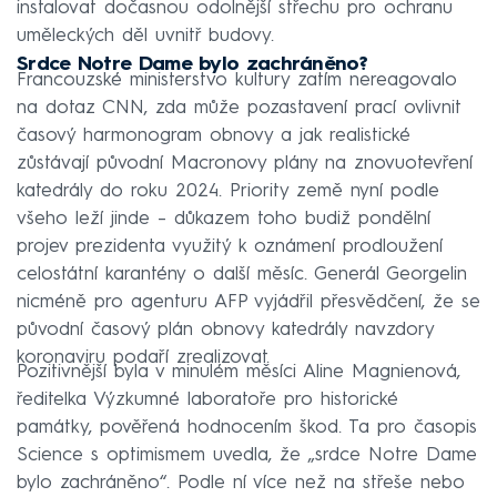
instalovat dočasnou odolnější střechu pro ochranu
uměleckých děl uvnitř budovy.
Srdce Notre Dame bylo zachráněno?
Francouzské ministerstvo kultury zatím nereagovalo
na dotaz CNN, zda může pozastavení prací ovlivnit
časový harmonogram obnovy a jak realistické
zůstávají původní Macronovy plány na znovuotevření
katedrály do roku 2024. Priority země nyní podle
všeho leží jinde – důkazem toho budiž pondělní
projev prezidenta využitý k oznámení prodloužení
celostátní karantény o další měsíc. Generál Georgelin
nicméně pro agenturu AFP vyjádřil přesvědčení, že se
původní časový plán obnovy katedrály navzdory
koronaviru podaří zrealizovat.
Pozitivnější byla v minulém měsíci Aline Magnienová,
ředitelka Výzkumné laboratoře pro historické
památky, pověřená hodnocením škod. Ta pro časopis
Science s optimismem uvedla, že „srdce Notre Dame
bylo zachráněno“. Podle ní více než na střeše nebo