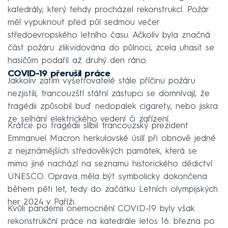
katedrály, který tehdy procházel rekonstrukcí. Požár
měl vypuknout před půl sedmou večer
středoevropského letního času. Ačkoliv byla značná
část požáru zlikvidována do půlnoci, zcela uhasit se
hasičům podařil až druhý den ráno.
COVID-19 přerušil práce
Jakkoliv zatím vyšetřovatelé stále příčinu požáru
nezjistili, francouzští státní zástupci se domnívají, že
tragédii způsobil buď nedopalek cigarety, nebo jiskra
ze selhání elektrického vedení či zařízení.
Krátce po tragédii slíbil francouzský prezident
Emmanuel Macron herkulovské úsilí při obnově jedné
z nejznámějších středověkých památek, která se
mimo jiné nachází na seznamu historického dědictví
UNESCO. Oprava měla být symbolicky dokončena
během pěti let, tedy do začátku Letních olympijských
her 2024 v Paříži.
Kvůli pandemii onemocnění COVID-19 byly však
rekonstrukční práce na katedrále letos 16. března po