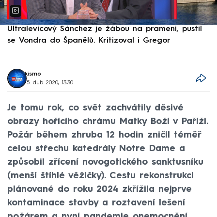
Ultralevicový Sánchez je žábou na prameni, pustil
P
se Vondra do Španělů. Kritizoval i Gregor
F
kismo
15. dub 2020, 13:30
Je tomu rok, co svět zachvátily děsivé
obrazy hořícího chrámu Matky Boží v Paříži.
Požár během zhruba 12 hodin zničil téměř
celou střechu katedrály Notre Dame a
způsobil zřícení novogotického sanktusníku
(menší štíhlé věžičky). Cestu rekonstrukci
plánované do roku 2024 zkřížila nejprve
kontaminace stavby a roztavení lešení
požárem a nyní pandemie onemocnění