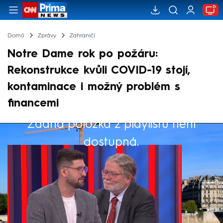
Domů
Zprávy
Zahraničí
Notre Dame rok po požáru:
Rekonstrukce kvůli COVID-19 stojí,
kontaminace i možný problém s
financemi
Žádná položka z playlistu není
Výběr redakce
dostupná.