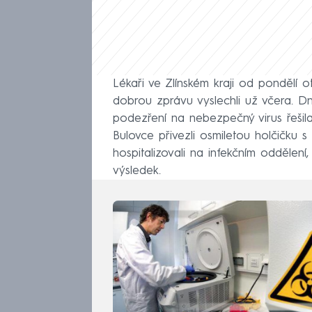
Lékaři ve Zlínském kraji od pondělí ot
dobrou zprávu vyslechli už včera. Dn
podezření na nebezpečný virus řeši
Bulovce přivezli osmiletou holčičku 
hospitalizovali na infekčním oddělení
výsledek.