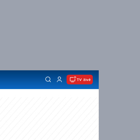
TV živě