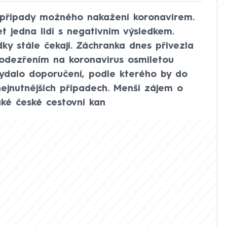
é případy možného nakažení koronavirem.
t jedna lidí s negativním výsledkem.
dky stále čekají. Záchranka dnes přivezla
 podezřením na koronavirus osmiletou
 vydalo doporučení, podle kterého by do
nejnutnějších případech. Menší zájem o
ké české cestovní kan