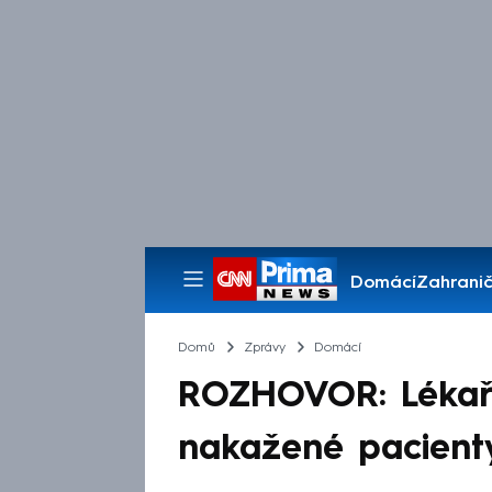
Domácí
Zahranič
Pořady
Domů
Zprávy
Domácí
ROZHOVOR: Lékaři 
nakažené pacienty,