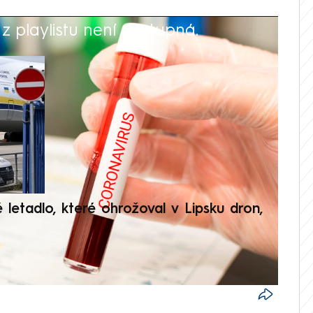
 playlistu není dostupná.
V
é letadlo, které ohrožoval v Lipsku dron,
Přilá
polit