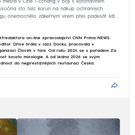
 města v Číně I-čchang v boji s koronavirem.
ysočina sto tisíc korun na nákup ochranných
gu onemocnělo zákeřným virem přes padesát lidí.
éfredaktora on-line zpravodajství CNN Prima NEWS.
ditor. Dříve hrála v Jazz Docku, pracovala v
ganizaci Člověk v tísni. Od roku 2024 se s pořadem Za
nost kouzlo mixologie. A od ledna 2026 se svým
nout do nejprestižnějších restaurací Česka.