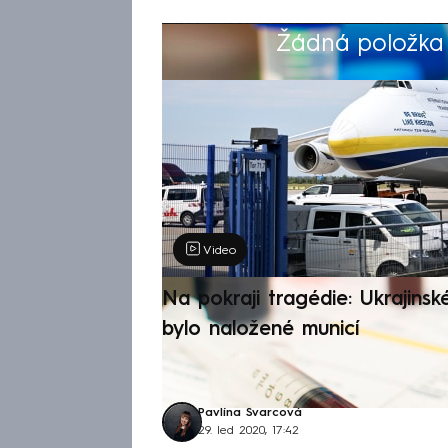
Žádná položka z
Výběr redakce
Video
Na pokraji tragédie: Ukrajinsk
bylo naložené municí
Pavlína Švarcová
29. led 2020, 17:42