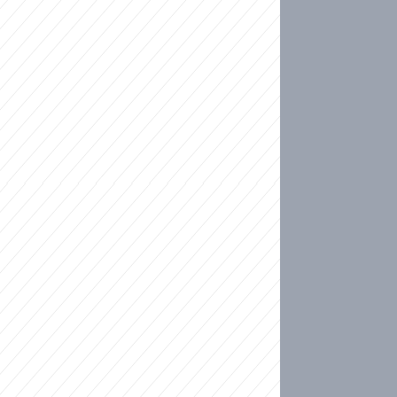
ideo
kat migranty do Česka? Sami by odešli, tvrdí exp
ické sebevraždě