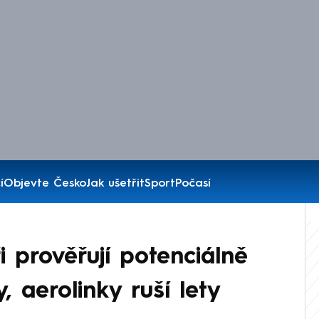
í
Objevte Česko
Jak ušetřit
Sport
Počasí
prověřují potenciálně
 aerolinky ruší lety