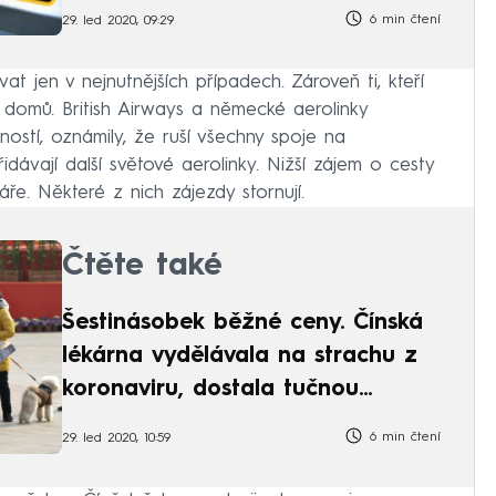
6 min čtení
29. led 2020, 09:29
at jen v nejnutnějších případech. Zároveň ti, kteří
t domů. British Airways a německé aerolinky
ností, oznámily, že ruší všechny spoje na
dávají další světové aerolinky. Nižší zájem o cesty
áře. Některé z nich zájezdy stornují.
Čtěte také
Šestinásobek běžné ceny. Čínská
lékárna vydělávala na strachu z
koronaviru, dostala tučnou
pokutu
6 min čtení
29. led 2020, 10:59