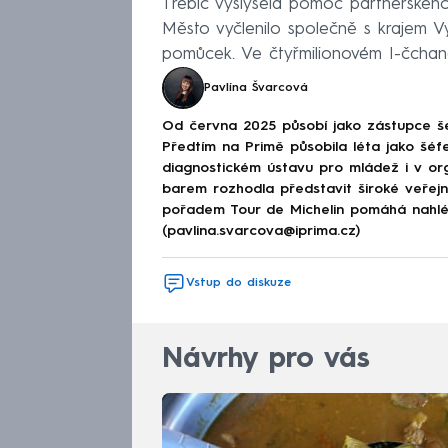
Třebíč vyslyšela pomoc partnerského
Město vyčlenilo společně s krajem V
pomůcek. Ve čtyřmilionovém I-čchan
Pavlína Švarcová
Od června 2025 působí jako zástupce š
Předtím na Primě působila léta jako šéfe
diagnostickém ústavu pro mládež i v or
barem rozhodla představit široké veřej
pořadem Tour de Michelin pomáhá nahléd
(pavlina.svarcova@iprima.cz)
Vstup do diskuze
Návrhy pro vás