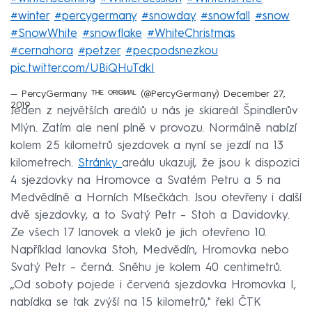
#winter
#percygermany
#snowday
#snowfall
#snow
#SnowWhite
#snowflake
#WhiteChristmas
#cernahora
#petzer
#pecpodsnezkou
pic.twitter.com/UBiQHuTdkI
— PercyGermany ᵀᴴᴱ ᴼᴿᴵᴳᴵᴻᴬᴸ (@PercyGermany)
December 27,
2019
Jeden z největších areálů u nás je skiareál Špindlerův
Mlýn. Zatím ale není plně v provozu. Normálně nabízí
kolem 25 kilometrů sjezdovek a nyní se jezdí na 13
kilometrech.
Stránky
areálu ukazují, že jsou k dispozici
4 sjezdovky na Hromovce a Svatém Petru a 5 na
Medvědíně a Horních Mísečkách. Jsou otevřeny i další
dvě sjezdovky, a to Svatý Petr – Stoh a Davidovky.
Ze všech 17 lanovek a vleků je jich otevřeno 10.
Například lanovka Stoh, Medvědín, Hromovka nebo
Svatý Petr – černá. Sněhu je kolem 40 centimetrů.
„Od soboty pojede i červená sjezdovka Hromovka I,
nabídka se tak zvýší na 15 kilometrů," řekl ČTK