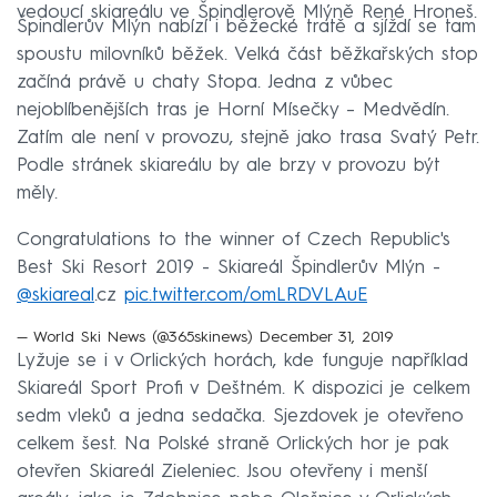
vedoucí skiareálu ve Špindlerově Mlýně René Hroneš.
Špindlerův Mlýn nabízí i běžecké tratě a sjíždí se tam
spoustu milovníků běžek. Velká část běžkařských stop
začíná právě u chaty Stopa. Jedna z vůbec
nejoblíbenějších tras je Horní Mísečky – Medvědín.
Zatím ale není v provozu, stejně jako trasa Svatý Petr.
Podle stránek skiareálu by ale brzy v provozu být
měly.
Congratulations to the winner of Czech Republic's
Best Ski Resort 2019 - Skiareál Špindlerův Mlýn -
@skiareal
.cz
pic.twitter.com/omLRDVLAuE
— World Ski News (@365skinews)
December 31, 2019
Lyžuje se i v Orlických horách, kde funguje například
Skiareál Sport Profi v Deštném. K dispozici je celkem
sedm vleků a jedna sedačka. Sjezdovek je otevřeno
celkem šest. Na Polské straně Orlických hor je pak
otevřen Skiareál Zieleniec. Jsou otevřeny i menší