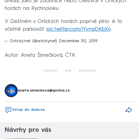
areály, jako je Zdobnice nebo Olešnice v Orlických
horách na Rychnovsku.
V Deštném v Orlických horách poprvé plno. A to
včetně parkovišť.
pic.twitter.com/jYyngDKbX4
— Orlický.net (@orlickynet)
December 30, 2019
Autor: Aneta Šimečková, ČTK
lyžování
sníh
podmínka
aneta.simeckova@iprima.cz
Vstup do diskuze
Návrhy pro vás