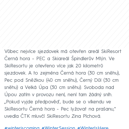
Vůbec nejvíce sjezdovek má otevřen areál SkiResort
Černá hora – PEC a Skiareál Špindlerův Mlýn. Ve
SkiResortu je otevřeno více jak 20 kilometrů
sjezdovek. A to zejména Černá hora (30 cm sněhu),
Pec pod Sněžkou (40 cm sněhu), Černý Důl (30 cm
sněhu) a Velká Úpa (30 cm sněhu). Svoboda nad
Úpou zatím v provozu není, není tam žádný sníh.
„Pokud vyjde předpověď, bude se o víkendu ve
SkiResortu Černá hora - Pec lyžovat na prašanu,"
uvedla ČTK mluvčí SkiResortu Zina Plchová.
#winteriscoming
#WinterSession
#WinterIsHere