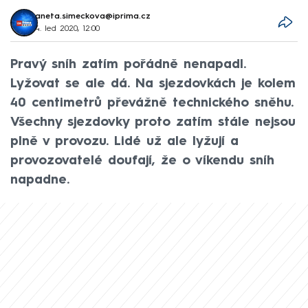
aneta.simeckova@iprima.cz
4. led 2020, 12:00
Pravý sníh zatím pořádně nenapadl.
Lyžovat se ale dá. Na sjezdovkách je kolem
40 centimetrů převážně technického sněhu.
Všechny sjezdovky proto zatím stále nejsou
plně v provozu. Lidé už ale lyžují a
provozovatelé doufají, že o víkendu sníh
napadne.