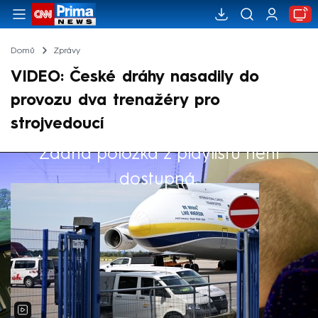
Domů
Zprávy
VIDEO: České dráhy nasadily do
provozu dva trenažéry pro
strojvedoucí
Žádná položka z playlistu není
Výběr redakce
dostupná.