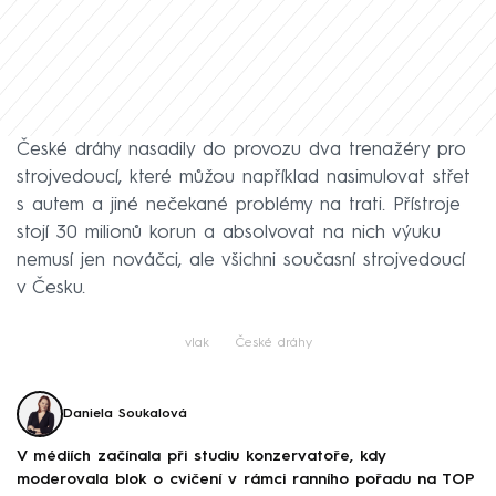
České dráhy nasadily do provozu dva trenažéry pro
strojvedoucí, které můžou například nasimulovat střet
s autem a jiné nečekané problémy na trati. Přístroje
stojí 30 milionů korun a absolvovat na nich výuku
nemusí jen nováčci, ale všichni současní strojvedoucí
v Česku.
vlak
České dráhy
Daniela Soukalová
V médiích začínala při studiu konzervatoře, kdy
moderovala blok o cvičení v rámci ranního pořadu na TOP