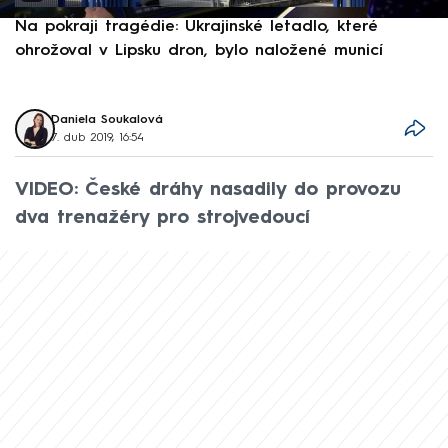
Na pokraji tragédie: Ukrajinské letadlo, které
P
ohrožoval v Lipsku dron, bylo naložené municí
e
Daniela Soukalová
7. dub 2019, 16:54
VIDEO: České dráhy nasadily do provozu
dva trenažéry pro strojvedoucí