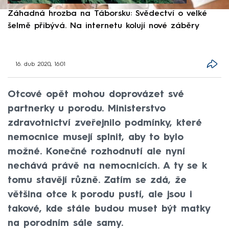
Záhadná hrozba na Táborsku: Svědectví o velké
S
šelmě přibývá. Na internetu kolují nové záběry
d
16. dub 2020, 16:01
Otcové opět mohou doprovázet své
partnerky u porodu. Ministerstvo
zdravotnictví zveřejnilo podmínky, které
nemocnice musejí splnit, aby to bylo
možné. Konečné rozhodnutí ale nyní
nechává právě na nemocnicích. A ty se k
tomu stavějí různě. Zatím se zdá, že
většina otce k porodu pustí, ale jsou i
takové, kde stále budou muset být matky
na porodním sále samy.