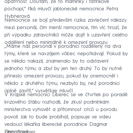
opatrnost. Doufám, že to maminky i tatínkové
pochopí,“ říká mluvčí jablonecké nemocnice Petra
Hybnerová.
Nemocnice se bojí především rizika zavlečení nákazy
mezi personál, čím menší nemocnice, tím víc hrozí, že
při výpadku zdravotníků může dojít k uzavření celého
oddělení nebo minimálně k omezení provozu.
„Máme náš personál v porodnici rozdělený na dva
týmy, které se navzájem vůbec nepotkávají. Pokud by
se někdo nakazil, znamenalo by to odstavení
jednoho týmu a zbyl by jen ten druhý. To by nutně
přineslo omezení provozu, pokud by onemocněl i
někdo z druhého týmu, nezbylo by, než porodnici
úplně zavřít,“ vysvětluje mluvčí.
V Krajské nemocnici Liberec se ve čtvrtek po poradě
krizového štábu rozhodli, že zkusí podmínkám
ministerstva vyhovět a přítomnost otců u porodu
povolí. Jak to bude probíhat, popisuje ve videu
vedoucí lékařka liberecké porodnice Dagmar
Zemanová.
Libor Tampier