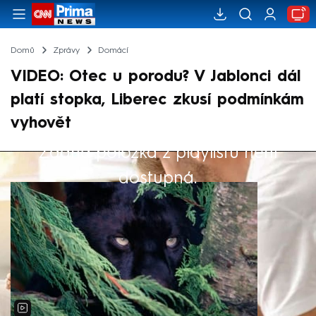
Domů
Zprávy
Domácí
VIDEO: Otec u porodu? V Jablonci dál
platí stopka, Liberec zkusí podmínkám
vyhovět
Žádná položka z playlistu není
Výběr redakce
dostupná.