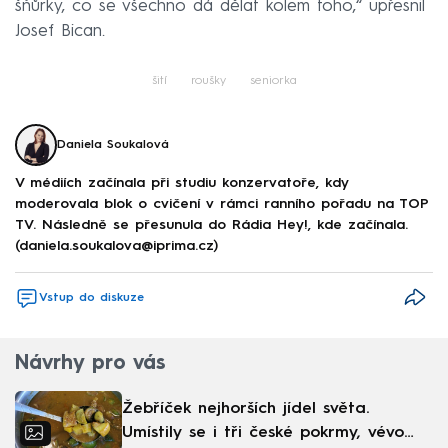
šňůrky, co se všechno dá dělat kolem toho,“ upřesnil
Josef Bican.
šití
roušky
seniorka
Daniela Soukalová
V médiích začínala při studiu konzervatoře, kdy
moderovala blok o cvičení v rámci ranního pořadu na TOP
TV. Následně se přesunula do Rádia Hey!, kde začínala.
(daniela.soukalova@iprima.cz)
Vstup do diskuze
Návrhy pro vás
Žebříček nejhorších jídel světa.
Umístily se i tři české pokrmy, vévodí