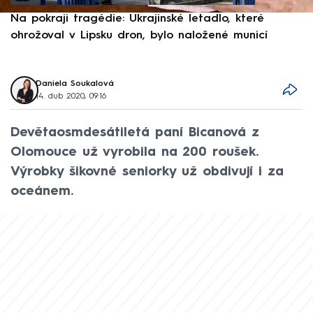
Na pokraji tragédie: Ukrajinské letadlo, které
P
ohrožoval v Lipsku dron, bylo naložené municí
e
Daniela Soukalová
14. dub 2020, 09:16
Devětaosmdesátiletá paní Bicanová z
Olomouce už vyrobila na 200 roušek.
Výrobky šikovné seniorky už obdivují i za
oceánem.