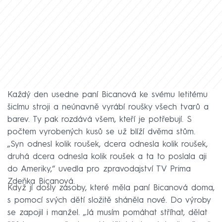
Každý den usedne paní Bicanová ke svému letitému
šicímu stroji a neúnavně vyrábí roušky všech tvarů a
barev. Ty pak rozdává všem, kteří je potřebují. S
počtem vyrobených kusů se už blíží dvěma stům.
„Syn odnesl kolik roušek, dcera odnesla kolik roušek,
druhá dcera odnesla kolik roušek a ta to poslala aji
do Ameriky,“ uvedla pro zpravodajství TV Prima
Zdeňka Bicanová.
Když jí došly zásoby, které měla paní Bicanová doma,
s pomocí svých dětí složitě sháněla nové. Do výroby
se zapojil i manžel. „Já musím pomáhat stříhat, dělat