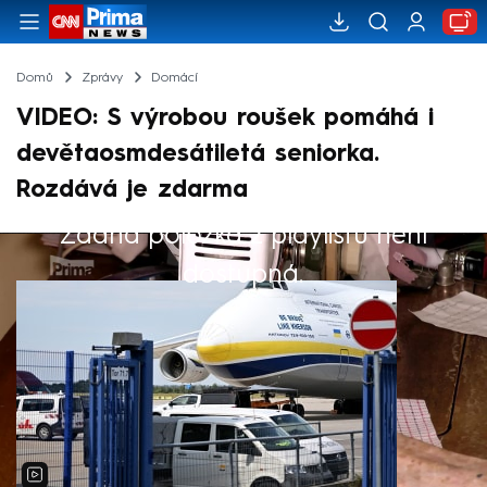
Domů
Zprávy
Domácí
VIDEO: S výrobou roušek pomáhá i
devětaosmdesátiletá seniorka.
Rozdává je zdarma
Žádná položka z playlistu není
Výběr redakce
dostupná.