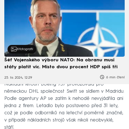
8
fotografií
Šéf Vojenského výboru NATO: Na obranu musí
státy platit víc. Místo dvou procent HDP spíš tři
6 min čtení
25. lis 2024, 12:29
Nákladní letoun Boeing 737 provozovala pro
německou DHL společnost Swift se sídlem v Madridu.
Podle agentury AP se zatím k nehodě nevyjádřila ani
jedna z firem. Letadlo bylo postaveno před 31 lety,
což je podle odborníků na letectví poměrně značné,
v případě nákladních strojů však nikoli neobvyklé,
stáří.