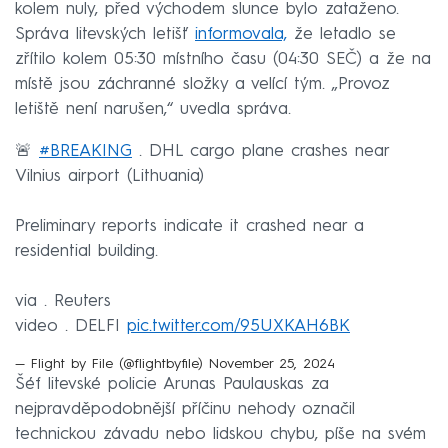
kolem nuly, před východem slunce bylo zataženo.
Správa litevských letišť
informovala,
že letadlo se
zřítilo kolem 05:30 místního času (04:30 SEČ) a že na
místě jsou záchranné složky a velící tým. „Provoz
letiště není narušen,“ uvedla správa.
🚨
#BREAKING
. DHL cargo plane crashes near
Vilnius airport (Lithuania)
Preliminary reports indicate it crashed near a
residential building.
via . Reuters
video . DELFI
pic.twitter.com/95UXKAH6BK
— Flight by File (@flightbyfile)
November 25, 2024
Šéf litevské policie Arunas Paulauskas za
nejpravděpodobnější příčinu nehody označil
technickou závadu nebo lidskou chybu, píše na svém