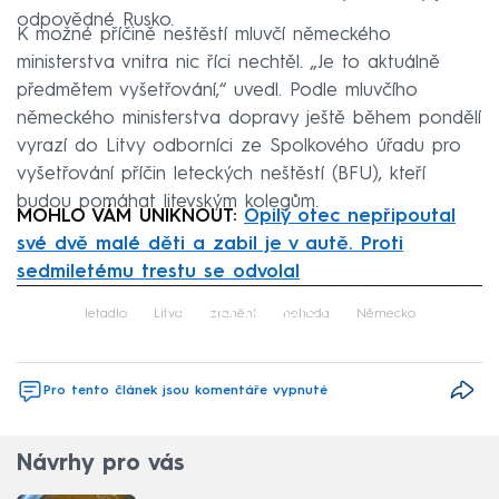
odpovědné Rusko.
K možné příčině neštěstí mluvčí německého
ministerstva vnitra nic říci nechtěl. „Je to aktuálně
předmětem vyšetřování,“ uvedl. Podle mluvčího
německého ministerstva dopravy ještě během pondělí
vyrazí do Litvy odborníci ze Spolkového úřadu pro
vyšetřování příčin leteckých neštěstí (BFU), kteří
budou pomáhat litevským kolegům.
MOHLO VÁM UNIKNOUT:
Opilý otec nepřipoutal
své dvě malé děti a zabil je v autě. Proti
sedmiletému trestu se odvolal
Failed to fetch
letadlo
Litva
zranění
nehoda
Německo
Pro tento článek jsou komentáře vypnuté
Návrhy pro vás