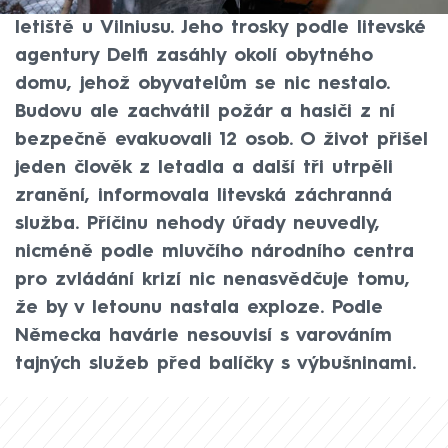
ráno při pokusu o přistání zřítil nedaleko
letiště u Vilniusu. Jeho trosky podle litevské
agentury Delfi zasáhly okolí obytného
domu, jehož obyvatelům se nic nestalo.
Budovu ale zachvátil požár a hasiči z ní
bezpečně evakuovali 12 osob. O život přišel
jeden člověk z letadla a další tři utrpěli
zranění, informovala litevská záchranná
služba. Příčinu nehody úřady neuvedly,
nicméně podle mluvčího národního centra
pro zvládání krizí nic nenasvědčuje tomu,
že by v letounu nastala exploze. Podle
Německa havárie nesouvisí s varováním
tajných služeb před balíčky s výbušninami.