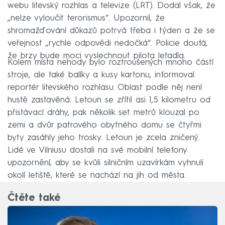
webu litevský rozhlas a televize (LRT). Dodal však, že
„nelze vyloučit terorismus“. Upozornil, že
shromažďování důkazů potrvá třeba i týden a že se
veřejnost „rychle odpovědi nedočká“. Policie doufá,
že brzy bude moci vyslechnout pilota letadla.
Kolem místa nehody bylo roztroušených mnoho částí
stroje, ale také balíky a kusy kartonu, informoval
reportér litevského rozhlasu. Oblast podle něj není
hustě zastavěná. Letoun se zřítil asi 1,5 kilometru od
přistávací dráhy, pak několik set metrů klouzal po
zemi a dvůr patrového obytného domu se čtyřmi
byty zasáhly jeho trosky. Letoun je zcela zničený.
Lidé ve Vilniusu dostali na své mobilní telefony
upozornění, aby se kvůli silničním uzavírkám vyhnuli
okolí letiště, které se nachází na jih od města.
Čtěte také