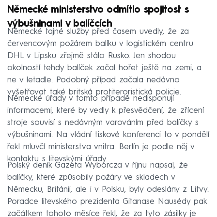
Německé ministerstvo odmítlo spojitost s
výbušninami v balíčcích
Německé tajné služby před časem uvedly, že za
červencovým požárem balíku v logistickém centru
DHL v Lipsku zřejmě stálo Rusko. Jen shodou
okolností tehdy balíček začal hořet ještě na zemi, a
ne v letadle. Podobný případ začala nedávno
vyšetřovat také britská protiteroristická policie.
Německé úřady v tomto případě nedisponují
informacemi, které by vedly k přesvědčení, že zřícení
stroje souvisí s nedávným varováním před balíčky s
výbušninami. Na vládní tiskové konferenci to v pondělí
řekl mluvčí ministerstva vnitra. Berlín je podle něj v
kontaktu s litevskými úřady.
Polský deník Gazeta Wyborcza v říjnu napsal, že
balíčky, které způsobily požáry ve skladech v
Německu, Británii, ale i v Polsku, byly odeslány z Litvy.
Poradce litevského prezidenta Gitanase Nausédy pak
začátkem tohoto měsíce řekl, že za tyto zásilky je