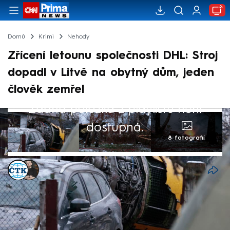
Domů
Krimi
Nehody
Zřícení letounu společnosti DHL: Stroj
dopadl v Litvě na obytný dům, jeden
člověk zemřel
Žádná položka z playlistu není
dostupná.
8 fotografií
ČTK
,
Marek Pausz
Akt. 25. lis 2024, 12:35
• 25. lis 2024, 07:00
Nákladní letoun společnosti DHL, který
startoval v německém Lipsku, se dnes brzy