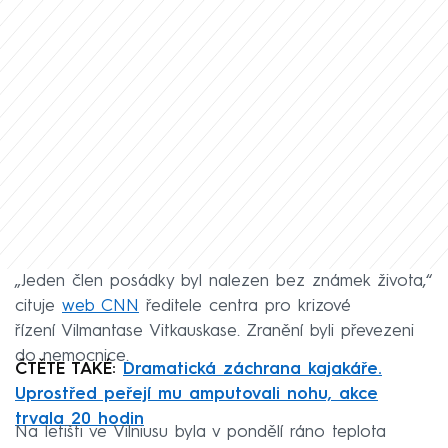
„Jeden člen posádky byl nalezen bez známek života,“
cituje
web CNN
ředitele centra pro krizové
řízení Vilmantase Vitkauskase. Zranění byli převezeni
do nemocnice.
ČTĚTE TAKÉ:
Dramatická záchrana kajakáře.
Uprostřed peřejí mu amputovali nohu, akce
trvala 20 hodin
Na letišti ve Vilniusu byla v pondělí ráno teplota