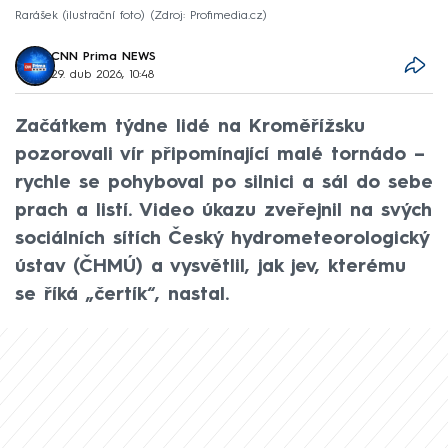
Rarášek (ilustrační foto)
Zdroj: Profimedia.cz
CNN Prima NEWS
29. dub 2026, 10:48
Začátkem týdne lidé na Kroměřížsku
pozorovali vír připomínající malé tornádo –
rychle se pohyboval po silnici a sál do sebe
prach a listí. Video úkazu zveřejnil na svých
sociálních sítích Český hydrometeorologický
ústav (ČHMÚ) a vysvětlil, jak jev, kterému
se říká „čertík“, nastal.