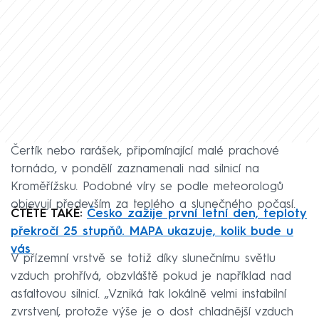
Čertík nebo rarášek, připomínající malé prachové
tornádo, v pondělí zaznamenali nad silnicí na
Kroměřížsku. Podobné víry se podle meteorologů
objevují především za teplého a slunečného počasí.
ČTĚTE TAKÉ:
Česko zažije první letní den, teploty
překročí 25 stupňů. MAPA ukazuje, kolik bude u
vás
V přízemní vrstvě se totiž díky slunečnímu světlu
vzduch prohřívá, obzvláště pokud je například nad
asfaltovou silnicí. „Vzniká tak lokálně velmi instabilní
zvrstvení, protože výše je o dost chladnější vzduch