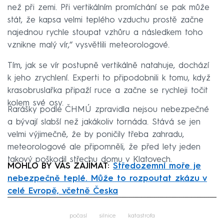
než při zemi. Při vertikálním promíchání se pak může
stát, že kapsa velmi teplého vzduchu prostě začne
najednou rychle stoupat vzhůru a následkem toho
vznikne malý vír,“ vysvětlili meteorologové.
Tím, jak se vír postupně vertikálně natahuje, dochází
k jeho zrychlení. Experti to připodobnili k tomu, když
krasobruslařka připaží ruce a začne se rychleji točit
kolem své osy.
Rarášky podle ČHMÚ zpravidla nejsou nebezpečné
a bývají slabší než jakákoliv tornáda. Stává se jen
velmi výjimečně, že by poničily třeba zahradu,
meteorologové ale připomněli, že před lety jeden
takový poškodil střechu domu v Klatovech.
MOHLO BY VÁS ZAJÍMAT:
Středozemní moře je
nebezpečně teplé. Může to rozpoutat zkázu v
celé Evropě, včetně Česka
Failed to fetch
počasí
silnice
katastrofa