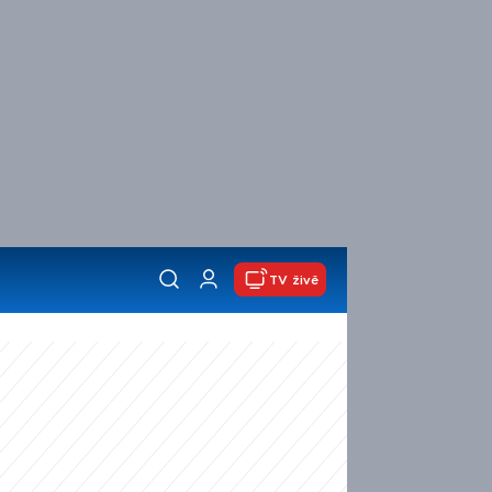
TV živě