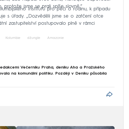
, protože jsme se prali spíše slovně.“
olumbijského Institutu pro péči o rodinu, k případu
uje s úřady. „Dozvěděli jsme se o zatčení otce
átní zastupitelství postupovalo plně v rámci
Kolumbie
džungle
Amazonie
 redakcemi Večerníku Praha, deníku Aha a Pražského
ala na komunální politiku. Později v Deníku působila