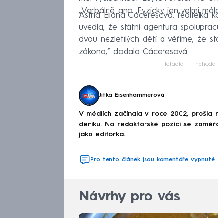
„Verbálně ano. Fyzicky jen velmi málo
Astrid Eliana Cáceresová, ředitelka k
uvedla, že státní agentura spoluprac
dvou nezletilých dětí a věříme, že st
zákona,“ dodala Cáceresová.
letadlo
nehoda
Jitka Eisenhammerová
V médiích začínala v roce 2002, prošla
deníku. Na redaktorské pozici se zaměřov
jako editorka.
Pro tento článek jsou komentáře vypnuté
Návrhy pro vás