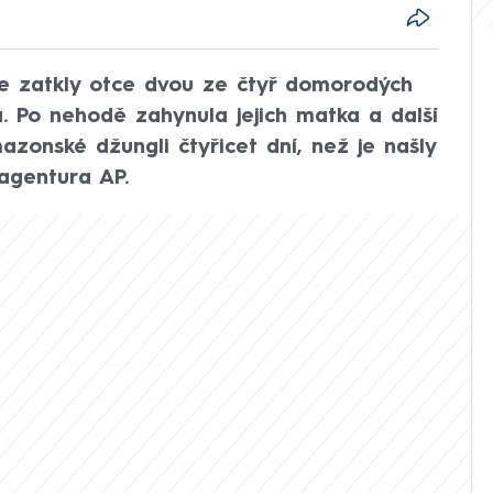
že zatkly otce dvou ze čtyř domorodých
a. Po nehodě zahynula jejich matka a další
mazonské džungli čtyřicet dní, než je našly
agentura AP.