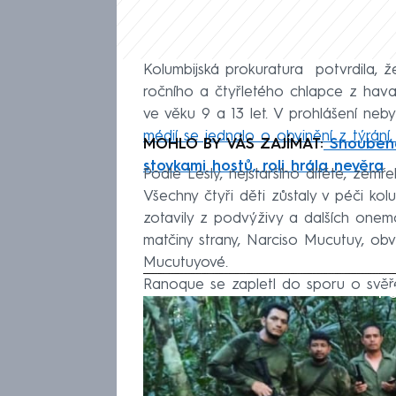
Kolumbijská prokuratura potvrdila, ž
ročního a čtyřletého chlapce z hav
ve věku 9 a 13 let. V prohlášení ne
médií se jednalo o obvinění z týrání
MOHLO BY VÁS ZAJÍMAT:
Snoubene
stovkami hostů, roli hrála nevěra
Podle Lesly, nejstaršího dítěte, zemř
Všechny čtyři děti zůstaly v péči ko
zotavily z podvýživy a dalších onemo
matčiny strany, Narciso Mucutuy, obv
Mucutuyové.
Ranoque se zapletl do sporu o svěře
Fa