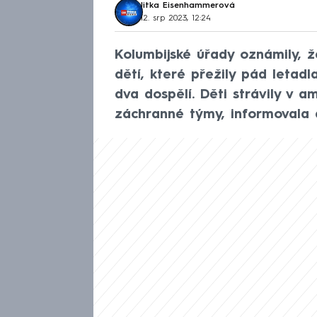
Jitka Eisenhammerová
12. srp 2023, 12:24
Kolumbijské úřady oznámily, 
dětí, které přežily pád letadl
dva dospělí. Děti strávily v a
záchranné týmy, informovala 