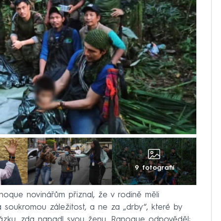
9 fotografií
noque novinářům přiznal, že v rodině měli
a soukromou záležitost, a ne za „drby“, které by
tázku, zda napadl svou ženu, Ranoque odpověděl: