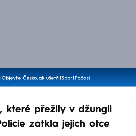
í
Objevte Česko
Jak ušetřit
Sport
Počasí
, které přežily v džungli
licie zatkla jejich otce