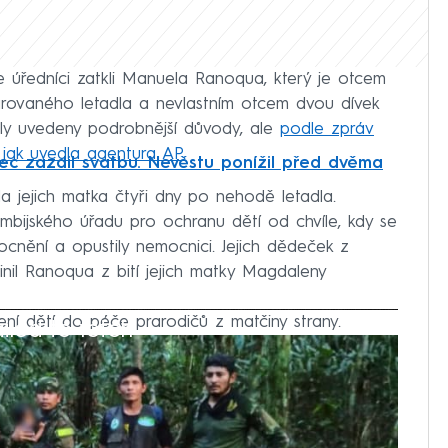
e úředníci zatkli Manuela Ranoqua, který je otcem
arovaného letadla a nevlastním otcem dvou dívek
byly uvedeny podrobnější důvody, ale
podle zpráv
, jak uvedla agentura AP.
c zazdil svatbu. Nevěstu ponížil před dvěma
ela jejich matka čtyři dny po nehodě letadla.
lumbijského úřadu pro ochranu dětí od chvíle, kdy se
cnění a opustily nemocnici. Jejich dědeček z
inil Ranoqua z bití jejich matky Magdaleny
ní dětí do péče prarodičů z matčiny strany.
iled to fetch