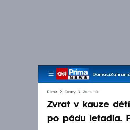
Domácí
Zahranič
Pořady
Domů
Zprávy
Zahraničí
Zvrat v kauze dětí
po pádu letadla. Po