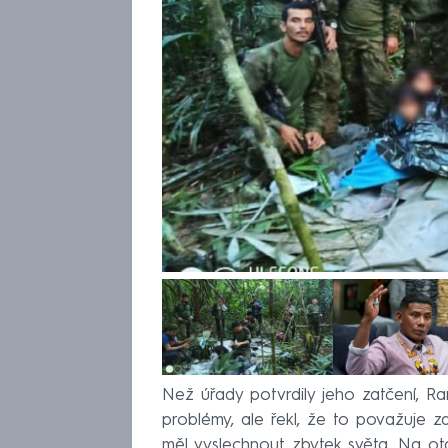
Než úřady potvrdily jeho zatčení, Ra
problémy, ale řekl, že to považuje z
měl vyslechnout zbytek světa. Na o