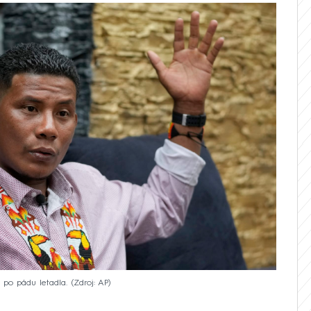
 po pádu letadla.
Zdroj: AP