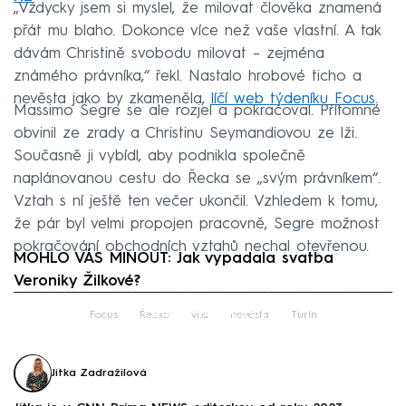
„Vždycky jsem si myslel, že milovat člověka znamená
přát mu blaho. Dokonce více než vaše vlastní. A tak
dávám Christině svobodu milovat – zejména
známého právníka,“ řekl. Nastalo hrobové ticho a
nevěsta jako by zkameněla,
líčí web týdeníku Focus
.
Massimo Segre se ale rozjel a pokračoval. Přítomné
obvinil ze zrady a Christinu Seymandiovou ze lži.
Současně ji vybídl, aby podnikla společně
naplánovanou cestu do Řecka se „svým právníkem“.
Vztah s ní ještě ten večer ukončil. Vzhledem k tomu,
že pár byl velmi propojen pracovně, Segre možnost
pokračování obchodních vztahů nechal otevřenou.
MOHLO VÁS MINOUT: Jak vypadala svatba
Veroniky Žilkové?
Failed to fetch
Focus
Řecko
vila
nevěsta
Turín
Jitka Zadražilová