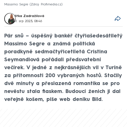
Massimo Segre
Zdroj: Profimedia.cz
Jitka Zadražilová
11. srp 2023, 08:46
Pár snů –⁠ úspěšný bankéř čtyřiašedesátiletý
Massimo Segre a známá politická
poradkyně sedmačtyřicetiletá Cristina
Seymandiová pořádali předsvatební
večírek. V jedné z nejkrásnějších vil v Turíně
za přítomnosti 200 vybraných hostů. Stačily
dvě minuty a přeslazená romantika se pro
nevěstu stala fiaskem. Budoucí ženich jí dal
veřejně košem, píše web deníku Bild.