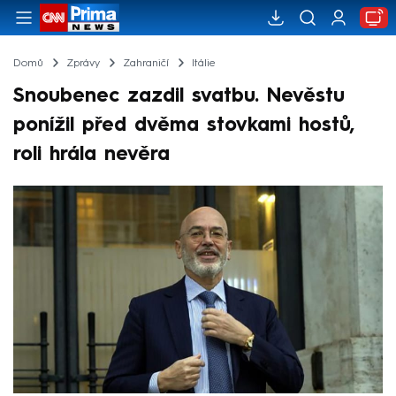
Domů
Zprávy
Zahraničí
Itálie
Snoubenec zazdil svatbu. Nevěstu
ponížil před dvěma stovkami hostů,
roli hrála nevěra