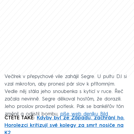
Večírek v přepychové vile zahájil Segre. U pultu DJ si
vzal mikrofon, aby pronesl pár slov k přítomným.
Vedle něj stála jeho snoubenka s kyticí v ruce. Řeč
začala nevinně. Segre děkoval hostům, že dorazili.
Jeho proslov provázel potlesk. Pak se bankéřův tón
změnil a odjistil bombu,
píše web deníku Bild
.
ČTĚTE TAKÉ:
Kdyby byl ze Západu, zachrání ho.
Horolezci kritizují své kolegy za smrt nosiče na
K2