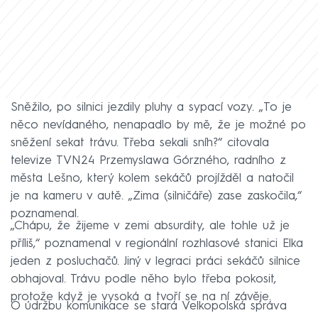
Sněžilo, po silnici jezdily pluhy a sypací vozy. „To je
něco nevídaného, nenapadlo by mě, že je možné po
sněžení sekat trávu. Třeba sekali sníh?“ citovala
televize TVN24 Przemyslawa Górzného, radního z
města Lešno, který kolem sekáčů projížděl a natočil
je na kameru v autě. „Zima (silničáře) zase zaskočila,“
poznamenal.
„Chápu, že žijeme v zemi absurdity, ale tohle už je
příliš,“ poznamenal v regionální rozhlasové stanici Elka
jeden z posluchačů. Jiný v legraci práci sekáčů silnice
obhajoval. Trávu podle něho bylo třeba pokosit,
protože když je vysoká a tvoří se na ní závěje.
O údržbu komunikace se stará Velkopolská správa