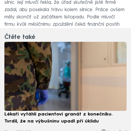
silnic. Její mluvčí řekla, že úřad skutečně jisté firmě
zadal, aby posekala trávu kolem silnice. Práce ovšem
měly skončit už začátkem listopadu. Podle mluvčí
firmu kvůli měsíčnímu zpoždění čeká finanční postih.
Čtěte také
Lékaři vytáhli pacientovi granát z konečníku.
Tvrdil, že na výbušninu upadl při úklidu