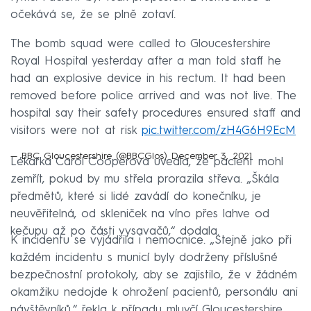
očekává se, že se plně zotaví.
The bomb squad were called to Gloucestershire
Royal Hospital yesterday after a man told staff he
had an explosive device in his rectum. It had been
removed before police arrived and was not live. The
hospital say their safety procedures ensured staff and
visitors were not at risk
pic.twitter.com/zH4G6H9EcM
— BBC Gloucestershire (@BBCGlos)
December 3, 2021
Lékařka Carol Cooperová uvedla, že pacient mohl
zemřít, pokud by mu střela prorazila střeva. „Škála
předmětů, které si lidé zavádí do konečníku, je
neuvěřitelná, od skleniček na víno přes lahve od
kečupu až po části vysavačů,“ dodala.
K incidentu se vyjádřila i nemocnice. „Stejně jako při
každém incidentu s municí byly dodrženy příslušné
bezpečnostní protokoly, aby se zajistilo, že v žádném
okamžiku nedojde k ohrožení pacientů, personálu ani
návštěvníků,“ řekla k případu mluvčí Gloucestershire