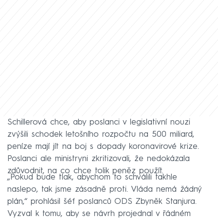
Schillerová chce, aby poslanci v legislativní nouzi
zvýšili schodek letošního rozpočtu na 500 miliard,
peníze mají jít na boj s dopady koronavirové krize.
Poslanci ale ministryni zkritizovali, že nedokázala
zdůvodnit, na co chce tolik peněz použít.
„Pokud bude tlak, abychom to schválili takhle
naslepo, tak jsme zásadně proti. Vláda nemá žádný
plán,“ prohlásil šéf poslanců ODS Zbyněk Stanjura.
Vyzval k tomu, aby se návrh projednal v řádném