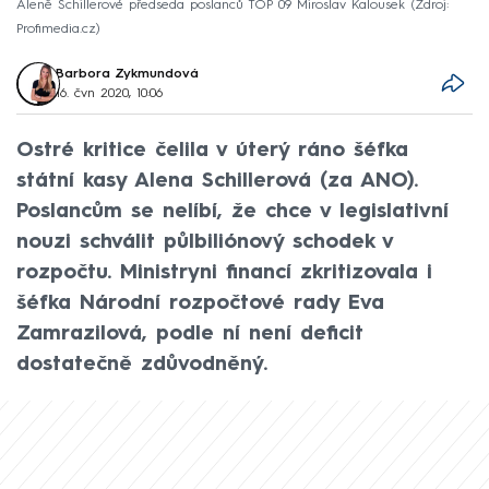
Aleně Schillerové předseda poslanců TOP 09 Miroslav Kalousek
Zdroj:
Profimedia.cz
Barbora Zykmundová
16. čvn 2020, 10:06
Ostré kritice čelila v úterý ráno šéfka
státní kasy Alena Schillerová (za ANO).
Poslancům se nelíbí, že chce v legislativní
nouzi schválit půlbiliónový schodek v
rozpočtu. Ministryni financí zkritizovala i
šéfka Národní rozpočtové rady Eva
Zamrazilová, podle ní není deficit
dostatečně zdůvodněný.