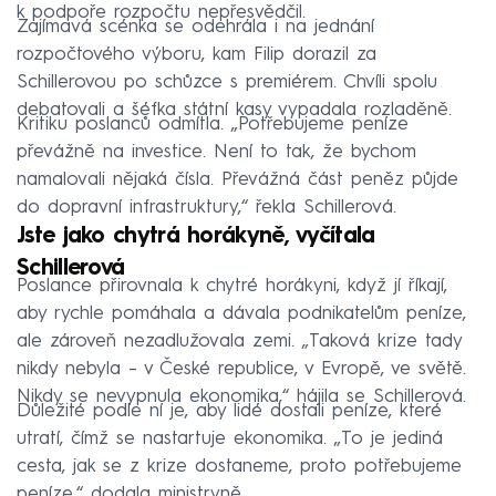
k podpoře rozpočtu nepřesvědčil.
Zajímavá scénka se odehrála i na jednání
rozpočtového výboru, kam Filip dorazil za
Schillerovou po schůzce s premiérem. Chvíli spolu
debatovali a šéfka státní kasy vypadala rozladěně.
Kritiku poslanců odmítla. „Potřebujeme peníze
převážně na investice. Není to tak, že bychom
namalovali nějaká čísla. Převážná část peněz půjde
do dopravní infrastruktury,“ řekla Schillerová.
Jste jako chytrá horákyně, vyčítala
Schillerová
Poslance přirovnala k chytré horákyni, když jí říkají,
aby rychle pomáhala a dávala podnikatelům peníze,
ale zároveň nezadlužovala zemi. „Taková krize tady
nikdy nebyla – v České republice, v Evropě, ve světě.
Nikdy se nevypnula ekonomika,“ hájila se Schillerová.
Důležité podle ní je, aby lidé dostali peníze, které
utratí, čímž se nastartuje ekonomika. „To je jediná
cesta, jak se z krize dostaneme, proto potřebujeme
peníze,“ dodala ministryně.