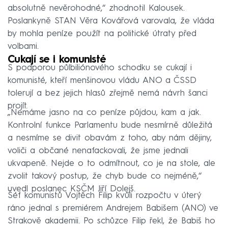
absolutně nevěrohodné,“ zhodnotil Kalousek.
Poslankyně STAN Věra Kovářová varovala, že vláda
by mohla peníze použít na politické útraty před
volbami.
Cukají se i komunisté
S podporou půlbiliónového schodku se cukají i
komunisté, kteří menšinovou vládu ANO a ČSSD
tolerují a bez jejich hlasů zřejmě nemá návrh šanci
projít.
„Nemáme jasno na co peníze půjdou, kam a jak.
Kontrolní funkce Parlamentu bude nesmírně důležitá
a nesmíme se divit obavám z toho, aby nám dějiny,
voliči a občané nenafackovali, že jsme jednali
ukvapeně. Nejde o to odmítnout, co je na stole, ale
zvolit takový postup, že chyb bude co nejméně,“
uvedl poslanec KSČM Jiří Dolejš.
Šéf komunistů Vojtěch Filip kvůli rozpočtu v úterý
ráno jednal s premiérem Andrejem Babišem (ANO) ve
Strakově akademii. Po schůzce Filip řekl, že Babiš ho