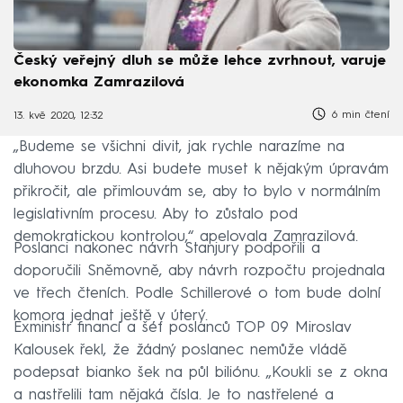
Český veřejný dluh se může lehce zvrhnout, varuje
ekonomka Zamrazilová
6 min čtení
13. kvě 2020, 12:32
„Budeme se všichni divit, jak rychle narazíme na
dluhovou brzdu. Asi budete muset k nějakým úpravám
přikročit, ale přimlouvám se, aby to bylo v normálním
legislativním procesu. Aby to zůstalo pod
demokratickou kontrolou,“ apelovala Zamrazilová.
Poslanci nakonec návrh Stanjury podpořili a
doporučili Sněmovně, aby návrh rozpočtu projednala
ve třech čteních. Podle Schillerové o tom bude dolní
komora jednat ještě v úterý.
Exministr financí a šéf poslanců TOP 09 Miroslav
Kalousek řekl, že žádný poslanec nemůže vládě
podepsat bianko šek na půl biliónu. „Koukli se z okna
a nastřelili tam nějaká čísla. Je to nastřelené a