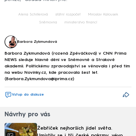
Alena Schillerová
státní rozpočet
Miroslav Kalousek
Sněmovna
ministerstvo financí
Barbora Zykmundová
Barbora Zykmundová (rozená Zpěváčková) v CNN Prima
NEWS sleduje hlavně dění ve Sněmovně a Strakově
akademii. Politickému zpravodajství se věnovala i před tím
na webu Novinky.cz, kde pracovala šest let.
(Barbora.Zykmundova@iprima.cz)
Vstup do diskuze
Návrhy pro vás
Žebříček nejhorších jídel světa.
Umístily se i tři české pokrmy, vévodí