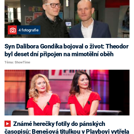
4 fotografie
Syn Dalibora Gondíka bojoval o život: Theodor
byl deset dní připojen na mimotělní oběh
Téma: ShowTime
Známé herečky fotily do pánských
časopisů: Benešová titulkou v Playboyi vytřela