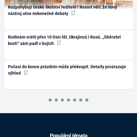
Rozpohybují české školství ředitelé? Resort věří, že nový
nástroj utne nekonečné debaty
Rodinám vrátil přes 10 tisíc těl, Ukrajinců i Rusů. „Sběratel
kostí“ sám padl v bojích
Počasí do konce prázdnin může překvapit. Detaily prozrazuje
výhled
Populární témata