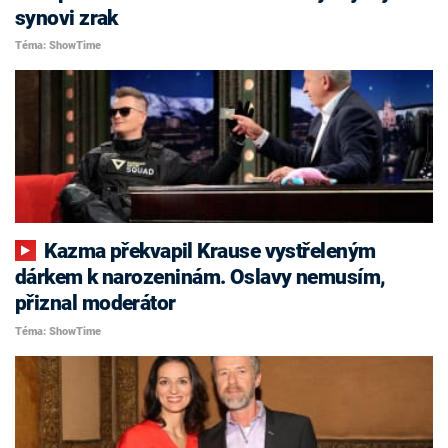
synovi zrak
Téma: ShowTime
Kazma překvapil Krause vystřeleným
dárkem k narozeninám. Oslavy nemusím,
přiznal moderátor
Téma: ShowTime