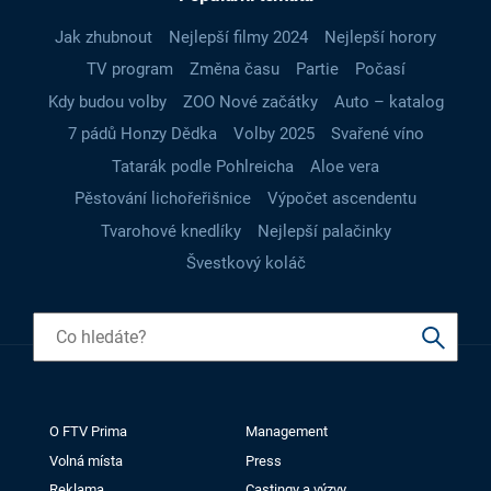
Jak zhubnout
Nejlepší filmy 2024
Nejlepší horory
TV program
Změna času
Partie
Počasí
Kdy budou volby
ZOO Nové začátky
Auto – katalog
7 pádů Honzy Dědka
Volby 2025
Svařené víno
Tatarák podle Pohlreicha
Aloe vera
Pěstování lichořeřišnice
Výpočet ascendentu
Tvarohové knedlíky
Nejlepší palačinky
Švestkový koláč
O FTV Prima
Management
Volná místa
Press
Reklama
Castingy a výzvy