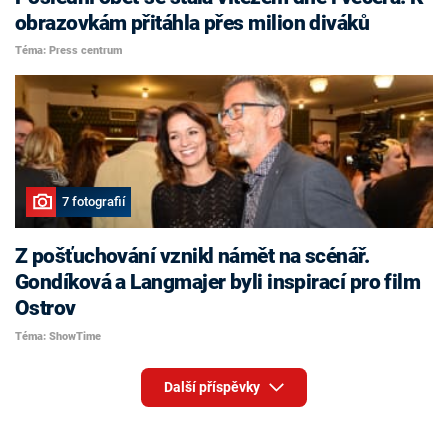
obrazovkám přitáhla přes milion diváků
Téma: Press centrum
7 fotografií
Z pošťuchování vznikl námět na scénář.
Gondíková a Langmajer byli inspirací pro film
Ostrov
Téma: ShowTime
Další příspěvky