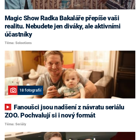
Magic Show Radka Bakaláře přepíše vaši
realitu. Nebudete jen diváky, ale aktivními
účastníky
Téma: Solootions
18 fotografií
Fanoušci jsou nadšení z návratu seriálu
ZOO. Pochvalují si i nový formát
Téma: Seriály