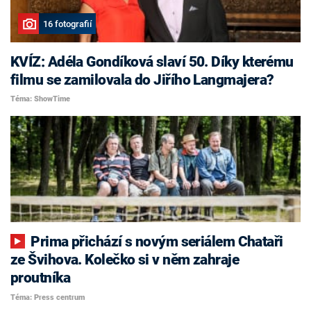
16 fotografií
KVÍZ: Adéla Gondíková slaví 50. Díky kterému
filmu se zamilovala do Jiřího Langmajera?
Téma: ShowTime
Prima přichází s novým seriálem Chataři
ze Švihova. Kolečko si v něm zahraje
proutníka
Téma: Press centrum