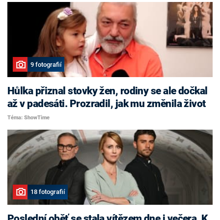
9 fotografií
Hůlka přiznal stovky žen, rodiny se ale dočkal
až v padesáti. Prozradil, jak mu změnila život
Téma: ShowTime
18 fotografií
Poslední oběť se stala vítězem dne i večera. K