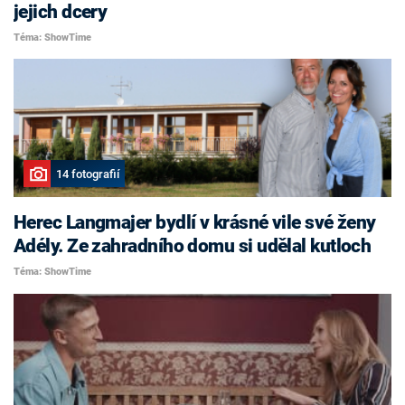
jejich dcery
Téma: ShowTime
14 fotografií
Herec Langmajer bydlí v krásné vile své ženy
Adély. Ze zahradního domu si udělal kutloch
Téma: ShowTime