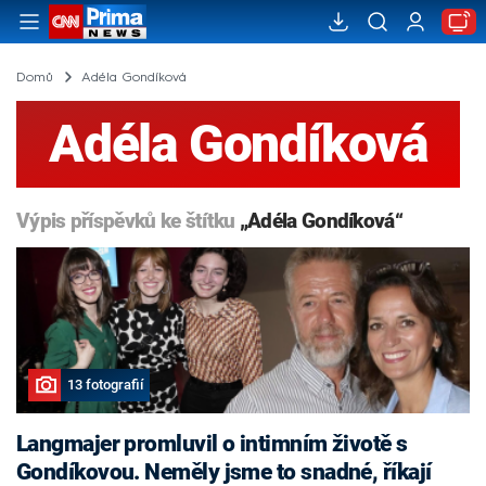
Domů
Adéla Gondíková
Adéla Gondíková
Výpis příspěvků ke štítku
„Adéla Gondíková“
13 fotografií
Langmajer promluvil o intimním životě s
Gondíkovou. Neměly jsme to snadné, říkají