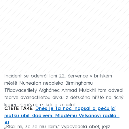
Incident se odehrál loni 22. července v britském
městě Nuneaton nedaleko Birminghamu.
Třiadvacetiletý Afghánec Ahmad Mulakhil tam odvedl
teprve dvanáctiletou dívku z dětského hřiště na tichý
konec slepé ulice, kde ji znásilnil.
ČTĚTE TAKÉ:
Dnes je ta noc, napsal a pečující
matku ubil kladivem. Mladému Velšanovi radila i
AI
„Říkal mi, že se mu líbím,“ vypověděla oběť, jejíž