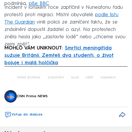
podmínka,
píše BBC
.
Incident v loňském roce zapříčinil v Nuneatonu řadu
protestů proti migraci. Místní obyvatelé
podle listu
The Guardian
vinili policii ze zamlčení faktu, že se
znásilnění dopustil žadatel o azyl. Na protestech
zněla hesla jako „zastavte lodě“ nebo „chceme svou
zemi zpět“.
MOHLO VÁM UNIKNOUT:
Smrtící meningitida
sužuje Británii. Zemřeli dva studenti, o život
bojuje i malá holčička
Failed to fetch
Velká Británie
znásilnění
soud
oběť
napadení
CNN Prima NEWS
Vstup do diskuze