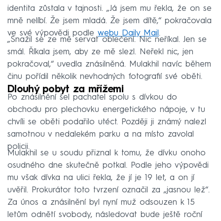
identita zůstala v tajnosti. „Já jsem mu řekla, že on se
mně nelíbí. Že jsem mladá. Že jsem dítě,“ pokračovala
ve své výpovědi podle
webu Daily Mail
.
„Snažil se ze mě servat oblečení. Nic neříkal. Jen se
smál. Říkala jsem, aby ze mě slezl. Neřekl nic, jen
pokračoval,“ uvedla znásilněná. Mulakhil navíc během
činu pořídil několik nevhodných fotografií své oběti.
Dlouhý pobyt za mřížemi
Po znásilnění šel pachatel spolu s dívkou do
obchodu pro plechovku energetického nápoje, v tu
chvíli se oběti podařilo utéct. Později ji známý nalezl
samotnou v nedalekém parku a na místo zavolal
policii.
Mulakhil se u soudu přiznal k tomu, že dívku onoho
osudného dne skutečně potkal. Podle jeho výpovědi
mu však dívka na ulici řekla, že jí je 19 let, a on jí
uvěřil. Prokurátor toto tvrzení označil za „jasnou lež“.
Za únos a znásilnění byl nyní muž odsouzen k 15
letům odnětí svobody, následovat bude ještě roční