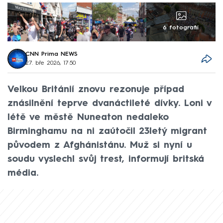
6 fotografií
CNN Prima NEWS
27. bře 2026, 17:50
Velkou Británií znovu rezonuje případ
znásilnění teprve dvanáctileté dívky. Loni v
létě ve městě Nuneaton nedaleko
Birminghamu na ni zaútočil 23letý migrant
původem z Afghánistánu. Muž si nyní u
soudu vyslechl svůj trest, informují britská
média.