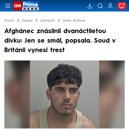
Domů
Zprávy
Zahraničí
Velká Británie
Afghánec znásilnil dvanáctiletou
dívku: Jen se smál, popsala. Soud v
Británii vynesl trest