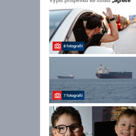
Výpis příspěvků ke štítku
„agrese“
8 fotografií
7 fotografií