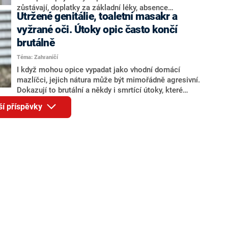
Landovský takový výklad považuje za zavádějící.
zůstávají, doplatky za základní léky, absence
Utržené genitálie, toaletní masakr a
vstupního rentgenového vyšetření cizinců z rizikových
zemí – toto a řada dalších problémů trápí české
vyžrané oči. Útoky opic často končí
pneumology, kteří infekční pacienty léčí. Palčivá
brutálně
témata lékaři otevírají při příležitosti Světového dne
Téma: Zahraničí
boje proti tuberkulóze, jenž připadá na 24. března.
I když mohou opice vypadat jako vhodní domácí
mazlíčci, jejich nátura může být mimořádně agresivní.
Dokazují to brutální a někdy i smrtící útoky, které
páchají ve chvílích, kdy se je majitelé snaží
ší příspěvky
domestikovat. Web Daily Star upozornil na nejhorší
takové případy.