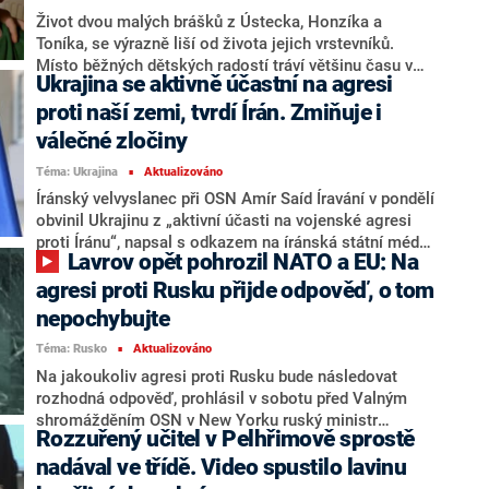
Život dvou malých brášků z Ústecka, Honzíka a
Toníka, se výrazně liší od života jejich vrstevníků.
Místo běžných dětských radostí tráví většinu času v
Ukrajina se aktivně účastní na agresi
ordinacích lékařů, nemocnicích a na rehabilitacích.
Oba se potýkají s těžkým zdravotním postižením,
proti naší zemi, tvrdí Írán. Zmiňuje i
které je v některých chvílích provázeno i silnými
válečné zločiny
projevy agrese vůči sobě samým i svému okolí.
Téma: Ukrajina
Aktualizováno
Rodiče proto prosí o pomoc.
■
Íránský velvyslanec při OSN Amír Saíd Íravání v pondělí
obvinil Ukrajinu z „aktivní účasti na vojenské agresi
proti Íránu“, napsal s odkazem na íránská státní média
Lavrov opět pohrozil NATO a EU: Na
server NBC News. Iravání to v dopise generálnímu
tajemníkovi OSN zdůvodnil tím, že Ukrajina uvedla, že
agresi proti Rusku přijde odpověď, o tom
na Blízký východ vysílá své experty. Ukrajina íránské
nepochybujte
obvinění odmítla jako lež.
Téma: Rusko
Aktualizováno
■
Na jakoukoliv agresi proti Rusku bude následovat
rozhodná odpověď, prohlásil v sobotu před Valným
shromážděním OSN v New Yorku ruský ministr
Rozzuřený učitel v Pelhřimově sprostě
zahraničí Sergej Lavrov, podle něhož je Západ posedlý
strategickou porážkou Ruska. Ve svém projevu
nadával ve třídě. Video spustilo lavinu
kritizoval zahraniční politiku západních zemí i v řadě