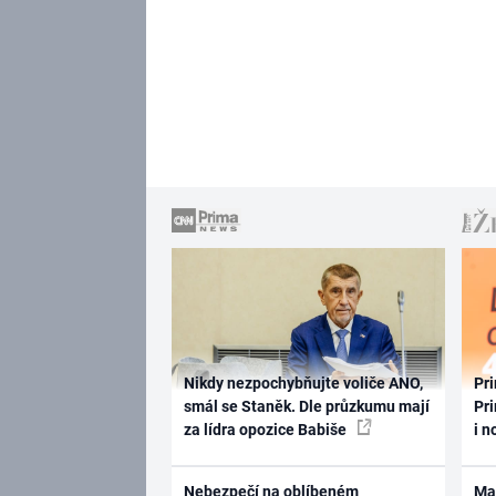
Nikdy nezpochybňujte voliče ANO,
Pri
smál se Staněk. Dle průzkumu mají
Pri
za lídra opozice Babiše
i n
Nebezpečí na oblíbeném
Ma