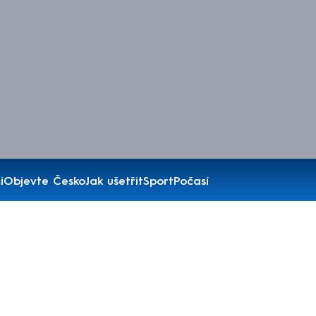
í
Objevte Česko
Jak ušetřit
Sport
Počasí