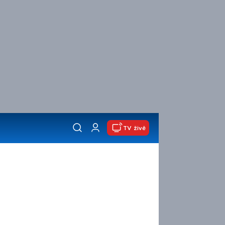
TV živě