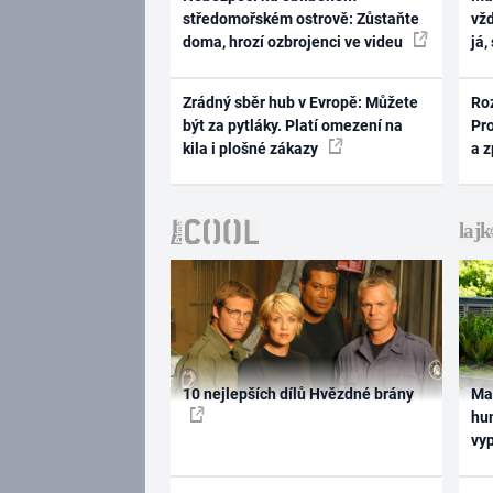
středomořském ostrově: Zůstaňte
vž
doma, hrozí ozbrojenci ve videu
já,
Zrádný sběr hub v Evropě: Můžete
Ro
být za pytláky. Platí omezení na
Pr
kila i plošné zákazy
a 
10 nejlepších dílů Hvězdné brány
Ma
hum
vy