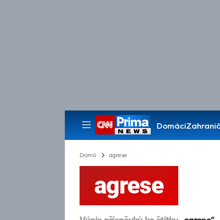
Domácí
Zahranič
Pořady
Domů
agrese
agrese