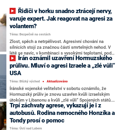
Řidiči v horku snadno ztrácejí nervy,
varuje expert. Jak reagovat na agresi za
volantem?
Téma: Bezpečně na cestách
Zlost, spěch a netrpělivost. Agresivní chování na
silnicích stojí za značnou částí smrtelných nehod. V
létě se navíc, v kombinaci s vysokými teplotami, podle
Írán oznámil uzavření Hormuzského
dopravního experta Igora Siroty naše sklony k
agresivitě ještě zvyšují. Jak se zachovat, když se na
průlivu. Mluví o agresi Izraele a „zlé vůli“
silnici potkáme s nevyzpytatelným řidičem?
USA
Téma: Blízký východ
Aktualizováno
■
Íránské vojenské velitelství v sobotu oznámilo, že
Hormuzský průliv je znovu uzavřen kvůli izraelským
útokům v Libanonu a kvůli „zlé vůli“ Spojených států.
Trpí záchvaty agrese, vykazují je i z
Informovaly o tom světové agentury. Teherán rovněž
uvedl, že pokud bude izraelská agrese pokračovat,
autobusů. Rodina nemocného Honzíka a
podnikne další kroky. Americký viceprezident J. D.
Tondy prosí o pomoc
Vance řekl stanici Fox News, že o uzavření úžiny
Téma: ⁠⁠⁠Ústí nad Labem
nejsou důkazy.