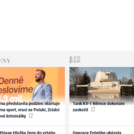
ma představila podzim: startuje
Tank KV-1 Němce dokonale
ma sport, vrací se Polabí, Zrádci
zaskočil
ové kriminálky
thiase Hložka ženy do vztahu
Operace Entebbe ukázala