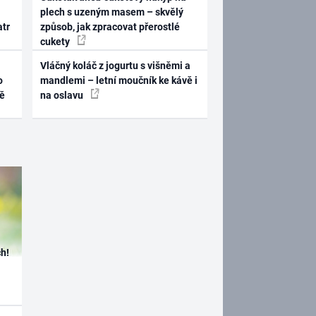
plech s uzeným masem – skvělý
atr
způsob, jak zpracovat přerostlé
cukety
Vláčný koláč z jogurtu s višněmi a
o
mandlemi – letní moučník ke kávě i
ně
na oslavu
h!