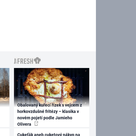
Obalovaný kuřecí řízek s vejcem z
horkovzdušné fritézy – klasika v
novém pojetí podle Jamieho
Olivera
Cukeťák aneb cuketový nákyp na