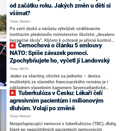
rodiny. „Spousta lidí si bere nepřiměřeného psa, co se
od začátku roku. Jakých změn u dětí si
dynamiky a životního stylu týče,“ řekl pro CNN Prima
všímat?
NEWS psí psycholog Pavel Bradáč. Ze své letité praxe
Téma: Domácí
popsal, co by lidé před pořízením nejen malého
štěněte měli zvážit. Odbornice na psí chování Dana
Po sérii útoků a nárůstu výhrůžek vzdělávacím
Navrátilová zmínila také vhodnost „řidičáku na psy“.
institucím představilo ministerstvo školství „desatero
Oba experti se shodují, že „ideální plemeno“ například
bezpečné školy“. Klíčem k ochraně je přísná kontrola
Černochová o článku 5 smlouvy
pro rodinu s dětmi neexistuje, vše je o přístupu,
vstupů – moderní systémy už dokážou rozpoznat
potřebách a výchově.
nebezpečnou osobu a okamžitě jí zablokovat přístup.
NATO: Spíše závazek pomoci.
Nejúčinnějším opatřením však nadále zůstává včasný
Zpochybňujete ho, vyčetl jí Landovský
zásah rodičů a škol, kterým však stále chybí dostatek
Téma: NATO
psychologů, kteří by pomohli odhalit varovné signály.
Jeden za všechny, všichni za jednoho – devíza
mušketýrů ze slavného francouzského románu je i
základním stavebním kamenem Severoatlantické
Tuberkulóza v Česku: Lékaři čelí
aliance. Společná obrana a bezpečnostní záruky
ukotvuje často zmiňovaný článek 5. Ministryně obrany
agresivním pacientům i milionovým
Jana Černochová (ODS) ve vysílání CNN Prima NEWS
dluhům. Volají po změně
vysvětlila, že tento bod neznamená automatické
Téma: Nemoci
vyslání vojáků, ale spíše závazek pomoci, která je
odvislá od možností dané země. Jenže bývalý
Nespolupracující nemocní s tuberkulózou (TBC), dluhy,
velvyslanec České republiky při NATO Jakub
které po nepojištěných pacientech nemocnicím