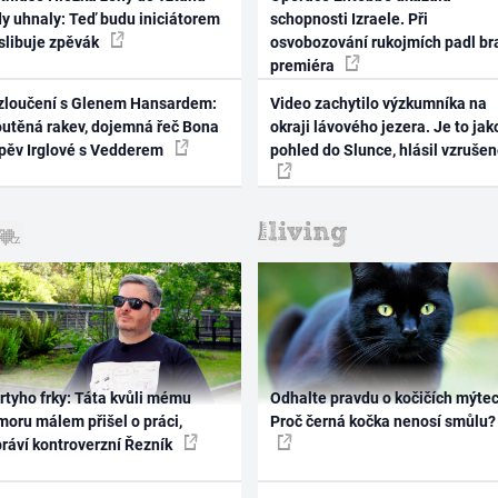
dy uhnaly: Teď budu iniciátorem
schopnosti Izraele. Při
 slibuje zpěvák
osvobozování rukojmích padl br
premiéra
zloučení s Glenem Hansardem:
Video zachytilo výzkumníka na
outěná rakev, dojemná řeč Bona
okraji lávového jezera. Je to jak
zpěv Irglové s Vedderem
pohled do Slunce, hlásil vzruše
rtyho frky: Táta kvůli mému
Odhalte pravdu o kočičích mýtec
oru málem přišel o práci,
Proč černá kočka nenosí smůlu?
práví kontroverzní Řezník