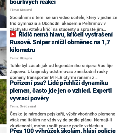
bouřlivých reakcí
dalších regionů, včetně Blízkého východu nebo
Téma: Školství
Latinské Ameriky.
Sociálními sítěmi se šíří video učitele, který v jedné ze
tříd Gymnázia a Obchodní akademie Pelhřimov v
záchvatu vzteku křičí na studenty a sprostě jim
Řidič nemá hlavu, křičeli vystrašení
nadává. Zatímco podle mnohých jde o neomluvitelné
chování, najdou se i tací, kteří pro učitele mají
Rusové. Sniper zničil obrněnec na 1,7
pochopení. Podle ředitele školy Aleše Petráka je video
kilometru
vytržené z kontextu. Pro CNN Prima NEWS prozradil,
Téma: Ukrajina
že k incidentu došlo minulou středu a od té doby bylo
na škole učiněno několik opatření, včetně zřízení
Tohle byl zásah jak od legendárního snipera Vasilije
etické komise.
Zajceva. Ukrajinský odstřelovač zneškodnil ruský
obrněný transportér MT-LB čtyřmi ranami z
Pořízení psa? Lidé přehlíží dynamiku
neuvěřitelné vzdálenosti 1700 metrů, vozidlo zůstalo
po jeho zásahu nepojízdné. Přestože na místě
plemen, často jde jen o vzhled. Experti
panovala špatná viditelnost, střela byla podle
vyvrací pověry
Ukrajinců tak přesná, že ruskému řidiči utrhla hlavu.
Téma: Svět zvířat
Česko je národem pejskařů, výběr vhodného plemene
však majitelům ne vždy vyjde podle plánu. Nemají-li
zkušenosti, mohou volit pouze podle vzhledu a
Přes 100 výhrůžek školám, hlásí policie
nehledí na temperament a potřeby daného psa i své