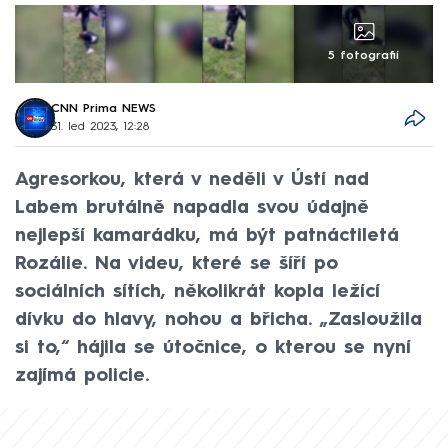
5 fotografií
CNN Prima NEWS
31. led 2023, 12:28
Agresorkou, která v neděli v Ústí nad
Labem brutálně napadla svou údajně
nejlepší kamarádku, má být patnáctiletá
Rozálie. Na videu, které se šíří po
sociálních sítích, několikrát kopla ležící
dívku do hlavy, nohou a břicha. „Zasloužila
si to,“ hájila se útočnice, o kterou se nyní
zajímá policie.