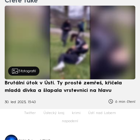
Čtěte také
5
fotografií
Brutální útok v Ústí. Ty prostě zemřeš, křičela
mladá dívka a šlapala vrstevnici na hlavu
6 min čtení
30. led 2023, 15:40
Twitter
Ústecký kraj
krimi
Ústí nad Labem
napadení