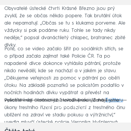
Obyvatelé ústecké čtvrti Krásné Březno jsou prý
zvyklí, že se občas někdo popere. Tak brutální útok
ale nepamatují. „Občas se tu s klukama porveme. Ale
vždycky si pak podáme ruku. Tohle se tady nikdy
neděje,“ popsal dvanáctiletý chlapec, bratranec zbité
dívky.
Poté, co se video začalo šířit po sociálních sítích, se
o případ začala zajímat také Policie ČR. Ta po
napadené dívce dokonce vyhlásila pátrání, protože
nikdo nevěděl, kde se nachází a v jakém je stavu.
„Děkujeme veřejnosti za pomoc v pátrání po oběti
útoku. Na základě poznatků se policistům podařilo v
nočních hodinách dívku vypátrat a převést na
vyšetření do nemocnice,“ uvedli policisté na
Twitteru
.
Policisté mají útočnici již ztotožněnou. „Zahájili jsme
Failed to fetch
úkony trestního řízení pro podezření z trestného činu
ublížení na zdraví ve stadiu pokusu a výtržnictví,“
uvedla mluvčí ústecké policie Veronika Hyšplerová.