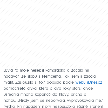
„Byla to moje nejlepší kamarádka a začala mi
nadávat, že šlapu s Němcema. Tak jsem ji začala
mlátit. Zasloužila si to,“ popsala podle
webu iDnes.cz
patnáctiletá dívka, která o dva roky starší dívce
uštědřila mnoho kopanců do hlavy, břicha a
nohou. „Nikdy jsem se neporvala, vyprovokovala mě,“
tvrdila. Při napadení jí prý nezpůsobila žádné zranění.