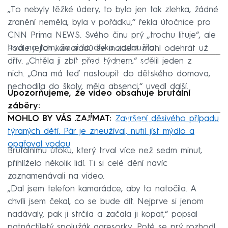
„To nebyly těžké údery, to bylo jen tak zlehka, žádné
zranění neměla, byla v pořádku,“ řekla útočnice pro
CNN Prima NEWS. Svého činu prý „trochu lituje“, ale
trvá na tom, že si to dívka zasloužila.
Podle jejích kamarádů se incident mohl odehrát už
Failed to fetch
dřív. „Chtěla ji zbít před týdnem,“ sdělil jeden z
nich. „Ona má teď nastoupit do dětského domova,
nechodila do školy, měla absenci,“ uvedl další.
Upozorňujeme, že video obsahuje brutální
záběry:
MOHLO BY VÁS ZAJÍMAT:
Failed to fetch
Završení děsivého případu
týraných dětí. Pár je zneužíval, nutil jíst mýdlo a
opařoval vodou
Brutálnímu útoku, který trval více než sedm minut,
přihlíželo několik lidí. Ti si celé dění navíc
zaznamenávali na video.
„Dal jsem telefon kamarádce, aby to natočila. A
chvíli jsem čekal, co se bude dít. Nejprve si jenom
nadávaly, pak ji strčila a začala ji kopat,“ popsal
patnáctiletý spolužák agresorky. Poté se prý rozhodl