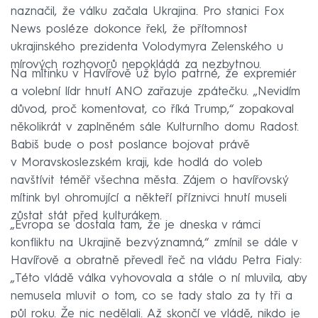
naznačil, že válku začala Ukrajina. Pro stanici Fox
News posléze dokonce řekl, že přítomnost
ukrajinského prezidenta Volodymyra Zelenského u
mírových rozhovorů nepokládá za nezbytnou.
Na mítinku v Havířově už bylo patrné, že expremiér
a volební lídr hnutí ANO zařazuje zpátečku. „Nevidím
důvod, proč komentovat, co říká Trump,“ zopakoval
několikrát v zaplněném sále Kulturního domu Radost.
Babiš bude o post poslance bojovat právě
v Moravskoslezském kraji, kde hodlá do voleb
navštívit téměř všechna města. Zájem o havířovský
mítink byl ohromující a někteří příznivci hnutí museli
zůstat stát před kulturákem.
„Evropa se dostala tam, že je dneska v rámci
konfliktu na Ukrajině bezvýznamná,“ zmínil se dále v
Havířově a obratně převedl řeč na vládu Petra Fialy:
„Této vládě válka vyhovovala a stále o ní mluvila, aby
nemusela mluvit o tom, co se tady stalo za ty tři a
půl roku. Že nic nedělali. Až skončí ve vládě, nikdo je