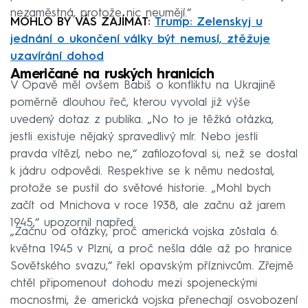
nezaměstná, protože nic neumějí.“
MOHLO BY VÁS ZAJÍMAT:
Trump: Zelenskyj u
jednání o ukončení války být nemusí, ztěžuje
uzavírání dohod
Američané na ruských hranicích
V Opavě měl ovšem Babiš o konfliktu na Ukrajině
poměrně dlouhou řeč, kterou vyvolal již výše
uvedený dotaz z publika. „No to je těžká otázka,
jestli existuje nějaký spravedlivý mír. Nebo jestli
pravda vítězí, nebo ne,“ zafilozofoval si, než se dostal
k jádru odpovědi. Respektive se k němu nedostal,
protože se pustil do světové historie. „Mohl bych
začít od Mnichova v roce 1938, ale začnu až jarem
1945,“ upozornil napřed.
„Začnu od otázky, proč americká vojska zůstala 6.
května 1945 v Plzni, a proč nešla dále až po hranice
Sovětského svazu,“ řekl opavským příznivcům. Zřejmě
chtěl připomenout dohodu mezi spojeneckými
mocnostmi, že americká vojska přenechají osvobození