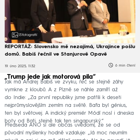
13
fotografií
REPORTÁŽ: Slovensko mě nezajímá, Ukrajince pošlu
domů. Babiš řečnil ve Stanjurově Opavě
6 min čtení
19. úno 2025, 11:32
„Trump jede jak motorová pila“
Jak má Andrej Babiš ve zvyku, řeč se stejně záhy
vymkne z kloubů. A z Plzně se náhle zamíří až
do Indie: „Za první republiky jsme patřili k deseti
nejprůmyslovějším zemím na světě. Baťa byl génius,
ten byl světovej. A indický premiér Módí nosí i dneska
boty od Bati, stejně tak ten singapurský.“
Předseda ANO si ale občas uvědomí, že se od
původní myšlenky hodně vzdaluje: „Já moc neumím