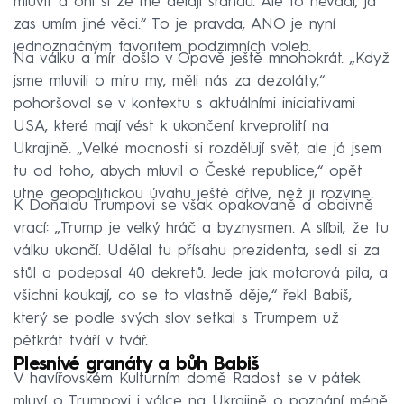
mluvit a oni si ze mě dělají srandu. Ale to nevadí, já
zas umím jiné věci.“ To je pravda, ANO je nyní
jednoznačným favoritem podzimních voleb.
Na válku a mír došlo v Opavě ještě mnohokrát. „Když
jsme mluvili o míru my, měli nás za dezoláty,“
pohoršoval se v kontextu s aktuálními iniciativami
USA, které mají vést k ukončení krveprolití na
Ukrajině. „Velké mocnosti si rozdělují svět, ale já jsem
tu od toho, abych mluvil o České republice,“ opět
utne geopolitickou úvahu ještě dříve, než ji rozvine.
K Donaldu Trumpovi se však opakovaně a obdivně
vrací: „Trump je velký hráč a byznysmen. A slíbil, že tu
válku ukončí. Udělal tu přísahu prezidenta, sedl si za
stůl a podepsal 40 dekretů. Jede jak motorová pila, a
všichni koukají, co se to vlastně děje,“ řekl Babiš,
který se podle svých slov setkal s Trumpem už
pětkrát tváří v tvář.
Plesnivé granáty a bůh Babiš
V havířovském Kulturním domě Radost se v pátek
mluví o Trumpovi i válce na Ukrajině o poznání méně.