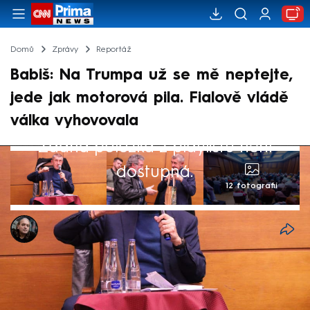
Domů
Zprávy
Reportáž
Babiš: Na Trumpa už se mě neptejte,
jede jak motorová pila. Fialově vládě
válka vyhovovala
Žádná položka z playlistu není
dostupná.
12 fotografií
Ivan Motýl
22. úno 2025, 13:46
Předseda hnutí ANO zařadil zpátečku. „Na
Trumpa už se neptejte. Nevím, proč bych