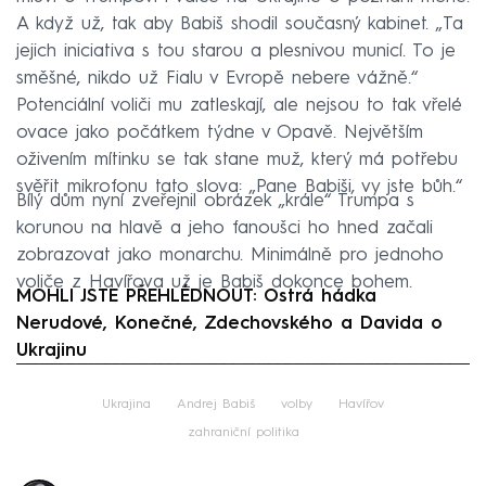
A když už, tak aby Babiš shodil současný kabinet. „Ta
jejich iniciativa s tou starou a plesnivou municí. To je
směšné, nikdo už Fialu v Evropě nebere vážně.“
Potenciální voliči mu zatleskají, ale nejsou to tak vřelé
ovace jako počátkem týdne v Opavě. Největším
oživením mítinku se tak stane muž, který má potřebu
svěřit mikrofonu tato slova: „Pane Babiši, vy jste bůh.“
Bílý dům nyní zveřejnil obrázek „krále“ Trumpa s
korunou na hlavě a jeho fanoušci ho hned začali
zobrazovat jako monarchu. Minimálně pro jednoho
voliče z Havířova už je Babiš dokonce bohem.
MOHLI JSTE PŘEHLÉDNOUT: Ostrá hádka
Nerudové, Konečné, Zdechovského a Davida o
Ukrajinu
Failed to fetch
Ukrajina
Andrej Babiš
volby
Havířov
zahraniční politika