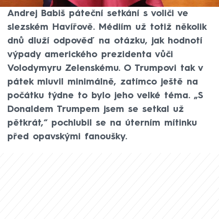
měl komentovat každý jeho výrok,“ zahájil
Andrej Babiš páteční setkání s voliči ve
slezském Havířově. Médiím už totiž několik
dnů dluží odpověď na otázku, jak hodnotí
výpady amerického prezidenta vůči
Volodymyru Zelenskému. O Trumpovi tak v
pátek mluvil minimálně, zatímco ještě na
počátku týdne to bylo jeho velké téma. „S
Donaldem Trumpem jsem se setkal už
pětkrát,“ pochlubil se na úterním mítinku
před opavskými fanoušky.