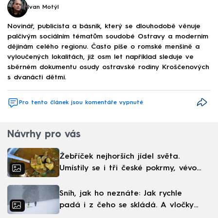
Ivan Motýl
Novinář, publicista a básník, který se dlouhodobě věnuje
palčivým sociálním tématům soudobé Ostravy a moderním
dějinám celého regionu. Často píše o romské menšině a
vyloučených lokalitách, již osm let například sleduje ve
sběrném dokumentu osudy ostravské rodiny Kroščenových
s dvanácti dětmi.
Pro tento článek jsou komentáře vypnuté
Návrhy pro vás
Žebříček nejhorších jídel světa.
Umístily se i tři české pokrmy, vévodí
skandinávská kuchyně
Sníh, jak ho neznáte: Jak rychle
padá i z čeho se skládá. A vločky
nejsou bílé