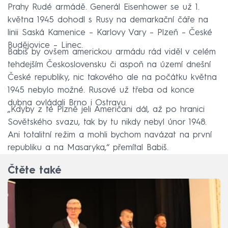
Prahy Rudé armádě. Generál Eisenhower se už 1.
května 1945 dohodl s Rusy na demarkační čáře na
linii Saská Ka­menice – Karlovy Vary – Plzeň – České
Bu­dějovice – Linec.
Babiš by ovšem americkou armádu rád viděl v celém
tehdejším Československu či aspoň na území dnešní
České republiky, nic takového ale na počátku května
1945 nebylo možné. Rusové už třeba od konce
dubna ovládali Brno i Ostravu.
„Kdyby z té Plzně jeli Američani dál, až po hranici
Sovětského svazu, tak by tu nikdy nebyl únor 1948.
Ani totalitní režim a mohli bychom navázat na první
republiku a na Masaryka,“ přemítal Babiš.
Čtěte také