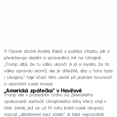
V Opavě dostal Andrej Babiš z publika otázku, jak si
představuje ideální a spravedlivý mír na Ukrajině.
„Trump slíbil, že tu válku ukončí. A já si myslím, že ta
válka opravdu skončí, ale je důležité, aby u toho byla
i Ukrajina,“ hájil účast této země při jednání mocností
o ukončení ruské invaze.
„Americká zpátečka“ v Havířově
Trump ale v posledním týdnu na Zelenského
opakovaně zaútočil. Ukrajinského lídra, který stojí v
čele země, jež se už tři roky brání ruské okupaci,
nazval „diktátorem bez voleb“. A také nepravdivě