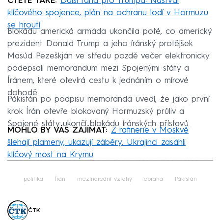
ČTĚTE TAKÉ:
Další rána pro Trumpa: Naštval
klíčového spojence, plán na ochranu lodí v Hormuzu
se hroutí
Blokádu americká armáda ukončila poté, co americký
prezident Donald Trump a jeho íránský protějšek
Masúd Pezeškján ve středu pozdě večer elektronicky
podepsali memorandum mezi Spojenými státy a
Íránem, které otevírá cestu k jednáním o mírové
dohodě.
Pákistán po podpisu memoranda uvedl, že jako první
krok Írán otevře blokovaný Hormuzský průliv a
Spojené státy ukončí blokádu íránských přístavů.
MOHLO BY VÁS ZAJÍMAT:
Z rafinerie v Moskvě
šlehají plameny, ukazují záběry. Ukrajinci zasáhli
klíčový most na Krymu
Failed to fetch
politika
Írán
mezinárodní vztahy
obrana
Pákistán
ČTK