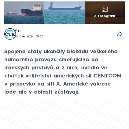
6 fotografií
ČTK
18. čvn 2026, 19:37
Spojené státy ukončily blokádu veškerého
námořního provozu směřujícího do
íránských přístavů a z nich, uvedlo ve
čtvrtek velitelství amerických sil CENTCOM
v příspěvku na síti X. Americké válečné
lodě ale v oblasti zůstávají.