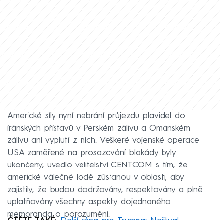
Americké síly nyní nebrání průjezdu plavidel do
íránských přístavů v Perském zálivu a Ománském
zálivu ani vyplutí z nich. Veškeré vojenské operace
USA zaměřené na prosazování blokády byly
ukončeny, uvedlo velitelství CENTCOM s tím, že
americké válečné lodě zůstanou v oblasti, aby
zajistily, že budou dodržovány, respektovány a plně
uplatňovány všechny aspekty dojednaného
memoranda o porozumění.