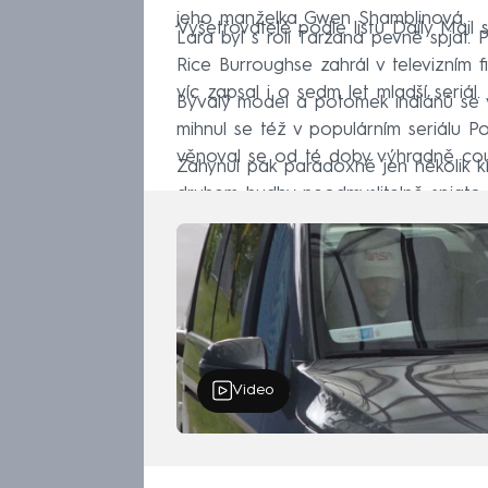
jeho manželka Gwen Shamblinová.
Vyšetřovatelé podle listu Daily Mail s
Lara byl s rolí Tarzana pevně spjat.
Rice Burroughse zahrál v televizním f
víc zapsal i o sedm let mladší seriál.
Bývalý model a potomek indiánů se ve
mihnul se též v populárním seriálu Po
věnoval se od té doby výhradně cou
Zahynul pak paradoxně jen několik ki
druhem hudby neodmyslitelně spjato.
Video