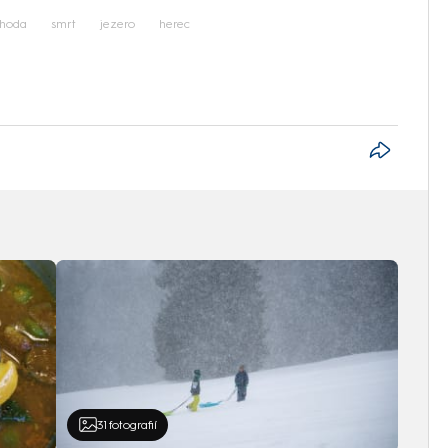
hoda
smrt
jezero
herec
31
fotografií