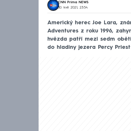
CNN Prima NEWS
30. kvě 2021, 23:54
Americký herec Joe Lara, zná
Adventures z roku 1996, zahy
hvězda patří mezi sedm obětí,
do hladiny jezera Percy Priest