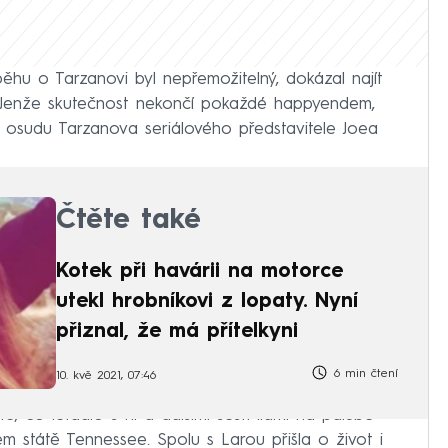
hu o Tarzanovi byl nepřemožitelný, dokázal najít
ce. Jenže skutečnost nekončí pokaždé happyendem,
ě osudu Tarzanova seriálového představitele Joea
Čtěte také
Kotek při havárii na motorce
utekl hrobníkovi z lopaty. Nyní
přiznal, že má přítelkyni
6 min čtení
10. kvě 2021, 07:46
, co letadlo s ní a dalšími šesti lidmi na palubě
ém státě Tennessee. Spolu s Larou přišla o život i