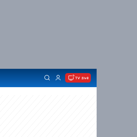
TV živě