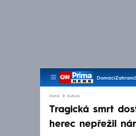
Domácí
Zahranič
Pořady
Domů
Kultura
Tragická smrt dost
herec nepřežil ná