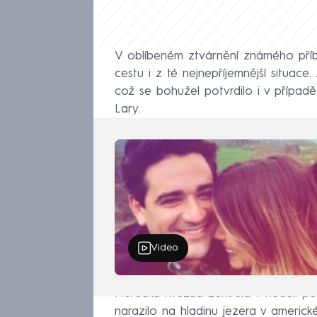
V oblíbeném ztvárnění známého příbě
cestu i z té nejnepříjemnější situa
což se bohužel potvrdilo i v případ
Lary.
Video
Herecká hvězda zemřela v neděli poté
narazilo na hladinu jezera v americk