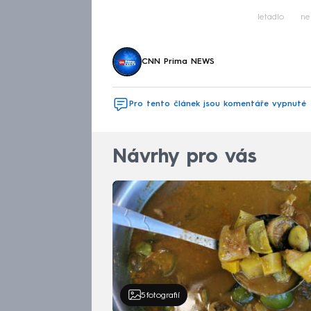
letadlo
ne
CNN Prima NEWS
Pro tento článek jsou komentáře vypnuté
Návrhy pro vás
5
fotografií