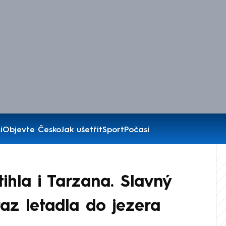
í
Objevte Česko
Jak ušetřit
Sport
Počasí
ihla i Tarzana. Slavný
raz letadla do jezera