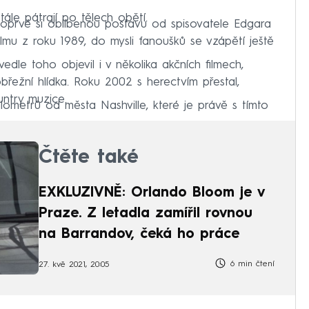
tále pátrají po tělech obětí.
 Poprvé si oblíbenou postavu od spisovatele Edgara
ilmu z roku 1989, do mysli fanoušků se vzápětí ještě
dle toho objevil i v několika akčních filmech,
břežní hlídka. Roku 2002 s herectvím přestal,
ntry muzice.
lometrů od města Nashville, které je právě s tímto
Čtěte také
EXKLUZIVNĚ: Orlando Bloom je v
Praze. Z letadla zamířil rovnou
na Barrandov, čeká ho práce
6 min čtení
27. kvě 2021, 20:05