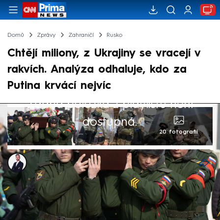
Domů
Zprávy
Zahraničí
Rusko
Chtějí miliony, z Ukrajiny se vracejí v
rakvích. Analýza odhaluje, kdo za
Putina krvácí nejvíc
Žádná položka z playlistu není
dostupná.
20 fotografií
Tomáš Kačmár
4. kvě 2025, 08:25
Většina potvrzených padlých ruských vojáků
na Ukrajině pochází z odlehlých regionů