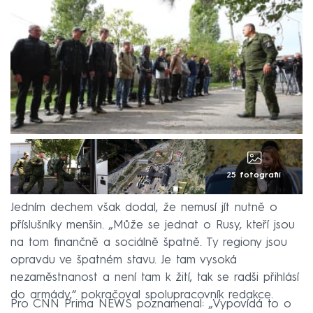
25 fotografií
Jedním dechem však dodal, že nemusí jít nutně o
příslušníky menšin. „Může se jednat o Rusy, kteří jsou
na tom finančně a sociálně špatně. Ty regiony jsou
opravdu ve špatném stavu. Je tam vysoká
nezaměstnanost a není tam k žití, tak se radši přihlásí
do armády,“ pokračoval spolupracovník redakce.
Pro CNN Prima NEWS poznamenal: „Vypovídá to o