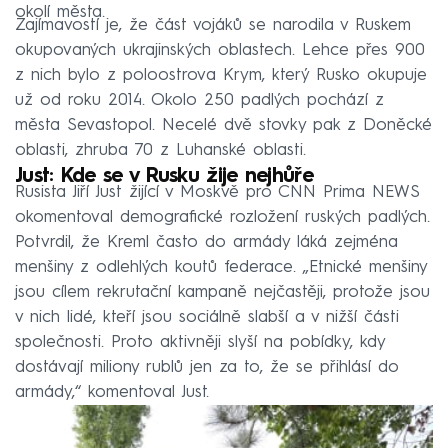
okolí města.
Zajímavostí je, že část vojáků se narodila v Ruskem
okupovaných ukrajinských oblastech. Lehce přes 900
z nich bylo z poloostrova Krym, který Rusko okupuje
už od roku 2014. Okolo 250 padlých pochází z
města Sevastopol. Necelé dvě stovky pak z Doněcké
oblasti, zhruba 70 z Luhanské oblasti.
Just: Kde se v Rusku žije nejhůře
Rusista Jiří Just žijící v Moskvě pro CNN Prima NEWS
okomentoval demografické rozložení ruských padlých.
Potvrdil, že Kreml často do armády láká zejména
menšiny z odlehlých koutů federace. „Etnické menšiny
jsou cílem rekrutační kampaně nejčastěji, protože jsou
v nich lidé, kteří jsou sociálně slabší a v nižší části
společnosti. Proto aktivněji slyší na pobídky, kdy
dostávají miliony rublů jen za to, že se přihlásí do
armády,“ komentoval Just.