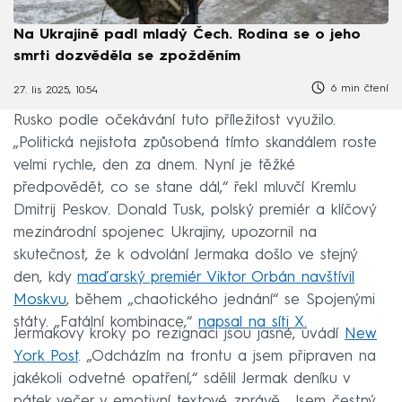
Na Ukrajině padl mladý Čech. Rodina se o jeho
smrti dozvěděla se zpožděním
6 min čtení
27. lis 2025, 10:54
Rusko podle očekávání tuto příležitost využilo.
„Politická nejistota způsobená tímto skandálem roste
velmi rychle, den za dnem. Nyní je těžké
předpovědět, co se stane dál,“ řekl mluvčí Kremlu
Dmitrij Peskov. Donald Tusk, polský premiér a klíčový
mezinárodní spojenec Ukrajiny, upozornil na
skutečnost, že k odvolání Jermaka došlo ve stejný
den, kdy
maďarský premiér Viktor Orbán navštívil
Moskvu
, během „chaotického jednání“ se Spojenými
státy. „Fatální kombinace,“
napsal na síti X.
Jermakovy kroky po rezignaci jsou jasné, uvádí
New
York Post
. „Odcházím na frontu a jsem připraven na
jakékoli odvetné opatření,“ sdělil Jermak deníku v
pátek večer v emotivní textové zprávě. „Jsem čestný