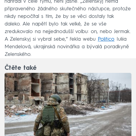
nahradí v čele týmu, není jasné. „Zelenskyj nemá
připraveného žádného skutečného nástupce, protože
nikdy nepočítal s tím, že by se věci dostaly tak
daleko. Ale napětí bylo tak velké, že se vše
zredukovalo na nejjednodušší volbu: on, nebo Jermak.
A Zelenskyj si vybral sebe,“ řekla webu
Politico
Iuliia
Mendelová, ukrajinská novinářka a bývalá poradkyně
Zelenského.
Čtěte také