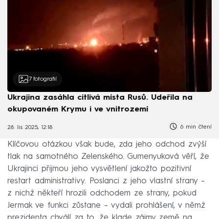
7
fotografií
Ukrajina zasáhla citlivá místa Rusů. Udeřila na
okupovaném Krymu i ve vnitrozemí
6 min čtení
28. lis 2025, 12:18
Klíčovou otázkou však bude, zda jeho odchod zvýší
tlak na samotného Zelenského. Gumenyuková věří, že
Ukrajinci přijmou jeho vysvětlení jakožto pozitivní
restart administrativy. Poslanci z jeho vlastní strany –
z nichž někteří hrozili odchodem ze strany, pokud
Jermak ve funkci zůstane – vydali prohlášení, v němž
prezidenta chválí za to, že klade zájmy země na