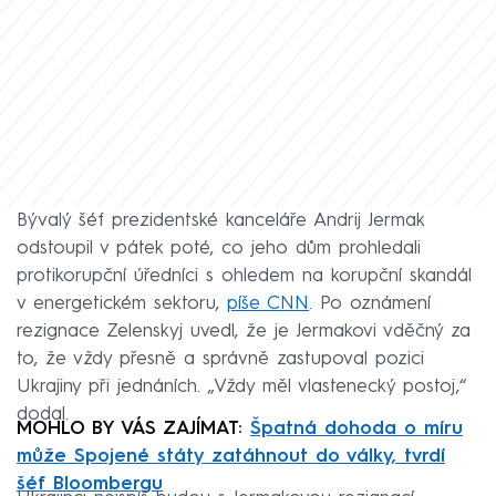
Bývalý šéf prezidentské kanceláře Andrij Jermak
odstoupil v pátek poté, co jeho dům prohledali
protikorupční úředníci s ohledem na korupční skandál
v energetickém sektoru,
píše CNN
. Po oznámení
rezignace Zelenskyj uvedl, že je Jermakovi vděčný za
to, že vždy přesně a správně zastupoval pozici
Ukrajiny při jednáních. „Vždy měl vlastenecký postoj,“
dodal.
MOHLO BY VÁS ZAJÍMAT:
Špatná dohoda o míru
může Spojené státy zatáhnout do války, tvrdí
šéf Bloombergu