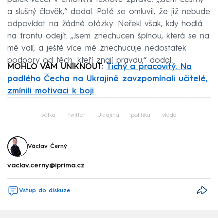
a slušný člověk,“ dodal. Poté se omluvil, že již nebude
odpovídat na žádné otázky. Neřekl však, kdy hodlá
na frontu odejít. „Jsem znechucen špínou, která se na
mě valí, a ještě více mě znechucuje nedostatek
podpory od těch, kteří znají pravdu,“ dodal.
MOHLO VÁM UNIKNOUT:
Tichý a pracovitý. Na
padlého Čecha na Ukrajině zavzpomínali učitelé,
zmínili motivaci k boji
Failed to fetch
válka
Twitter
Ukrajina
politika
vláda
Václav Černý
vaclav.cerny@iprima.cz
Vstup do diskuze