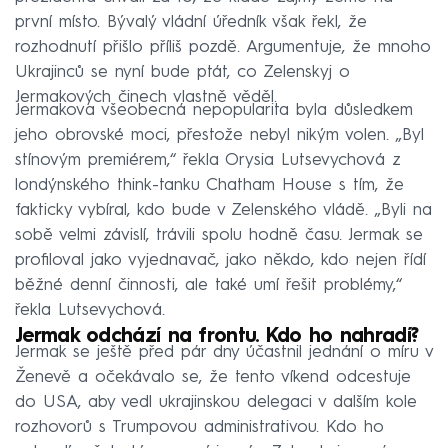
první místo. Bývalý vládní úředník však řekl, že
rozhodnutí přišlo příliš pozdě. Argumentuje, že mnoho
Ukrajinců se nyní bude ptát, co Zelenskyj o
Jermakových činech vlastně věděl.
Jermakova všeobecná nepopularita byla důsledkem
jeho obrovské moci, přestože nebyl nikým volen. „Byl
stínovým premiérem,“ řekla Orysia Lutsevychová z
londýnského think-tanku Chatham House s tím, že
fakticky vybíral, kdo bude v Zelenského vládě. „Byli na
sobě velmi závislí, trávili spolu hodně času. Jermak se
profiloval jako vyjednavač, jako někdo, kdo nejen řídí
běžné denní činnosti, ale také umí řešit problémy,“
řekla Lutsevychová.
Jermak odchází na frontu. Kdo ho nahradí?
Jermak se ještě před pár dny účastnil jednání o míru v
Ženevě a očekávalo se, že tento víkend odcestuje
do USA, aby vedl ukrajinskou delegaci v dalším kole
rozhovorů s Trumpovou administrativou. Kdo ho