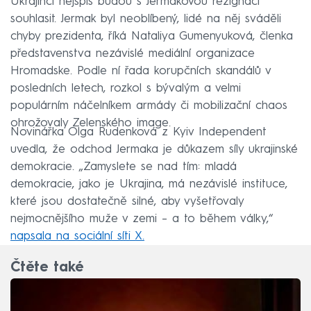
Ukrajinci nejspíš budou s Jermakovou rezignací
souhlasit. Jermak byl neoblíbený, lidé na něj sváděli
chyby prezidenta, říká Nataliya Gumenyuková, členka
představenstva nezávislé mediální organizace
Hromadske. Podle ní řada korupčních skandálů v
posledních letech, rozkol s bývalým a velmi
populárním náčelníkem armády či mobilizační chaos
ohrožovaly Zelenského image.
Novinářka Olga Rudenková z Kyiv Independent
uvedla, že odchod Jermaka je důkazem síly ukrajinské
demokracie. „Zamyslete se nad tím: mladá
demokracie, jako je Ukrajina, má nezávislé instituce,
které jsou dostatečně silné, aby vyšetřovaly
nejmocnějšího muže v zemi – a to během války,“
napsala na sociální síti X.
Čtěte také