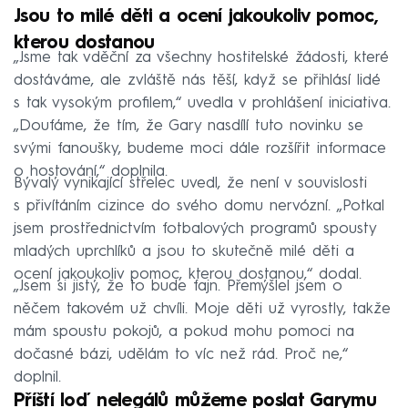
Jsou to milé děti a ocení jakoukoliv pomoc,
kterou dostanou
„Jsme tak vděční za všechny hostitelské žádosti, které
dostáváme, ale zvláště nás těší, když se přihlásí lidé
s tak vysokým profilem,“ uvedla v prohlášení iniciativa.
„Doufáme, že tím, že Gary nasdílí tuto novinku se
svými fanoušky, budeme moci dále rozšířit informace
o hostování,“ doplnila.
Bývalý vynikající střelec uvedl, že není v souvislosti
s přivítáním cizince do svého domu nervózní. „Potkal
jsem prostřednictvím fotbalových programů spousty
mladých uprchlíků a jsou to skutečně milé děti a
ocení jakoukoliv pomoc, kterou dostanou,“ dodal.
„Jsem si jistý, že to bude fajn. Přemýšlel jsem o
něčem takovém už chvíli. Moje děti už vyrostly, takže
mám spoustu pokojů, a pokud mohu pomoci na
dočasné bázi, udělám to víc než rád. Proč ne,“
doplnil.
Příští loď nelegálů můžeme poslat Garymu