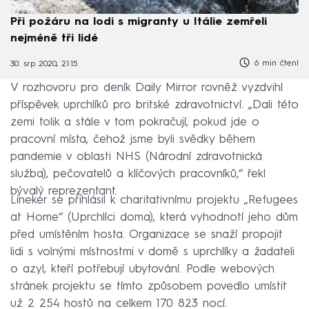
Při požáru na lodi s migranty u Itálie zemřeli
nejméně tři lidé
6 min čtení
30. srp 2020, 21:15
V rozhovoru pro deník Daily Mirror rovněž vyzdvihl
příspěvek uprchlíků pro britské zdravotnictví. „Dali této
zemi tolik a stále v tom pokračují, pokud jde o
pracovní místa, čehož jsme byli svědky během
pandemie v oblasti NHS (Národní zdravotnická
služba), pečovatelů a klíčových pracovníků,“ řekl
bývalý reprezentant.
Lineker se přihlásil k charitativnímu projektu „Refugees
at Home“ (Uprchlíci doma), která vyhodnotí jeho dům
před umístěním hosta. Organizace se snaží propojit
lidi s volnými místnostmi v domě s uprchlíky a žadateli
o azyl, kteří potřebují ubytování. Podle webových
stránek projektu se tímto způsobem povedlo umístit
už 2 254 hostů na celkem 170 823 nocí.