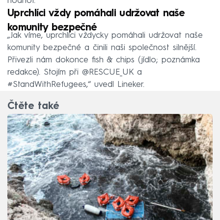
hodnot.“
Uprchlíci vždy pomáhali udržovat naše
komunity bezpečné
„Jak víme, uprchlíci vždycky pomáhali udržovat naše
komunity bezpečné a činili naši společnost silnější.
Přivezli nám dokonce fish & chips (jídlo; poznámka
redakce). Stojím při @RESCUE_UK a
#StandWithRefugees,“ uvedl Lineker.
Čtěte také