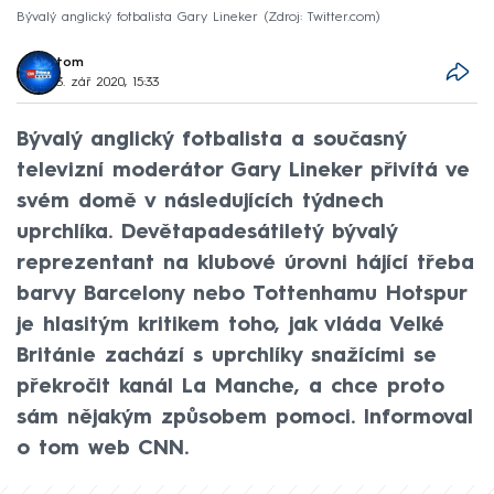
Bývalý anglický fotbalista Gary Lineker
Zdroj: Twitter.com
tom
3. zář 2020, 15:33
Bývalý anglický fotbalista a současný
televizní moderátor Gary Lineker přivítá ve
svém domě v následujících týdnech
uprchlíka. Devětapadesátiletý bývalý
reprezentant na klubové úrovni hájící třeba
barvy Barcelony nebo Tottenhamu Hotspur
je hlasitým kritikem toho, jak vláda Velké
Británie zachází s uprchlíky snažícími se
překročit kanál La Manche, a chce proto
sám nějakým způsobem pomoci. Informoval
o tom web CNN.