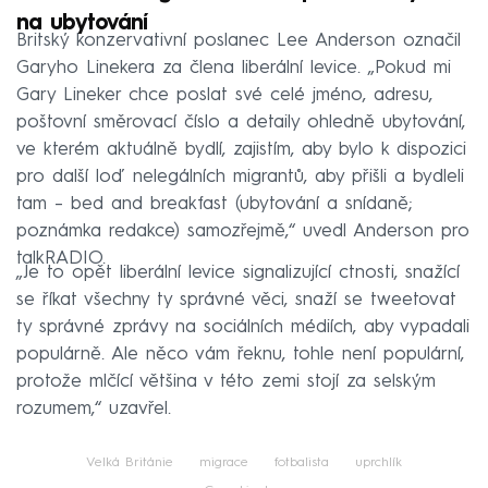
na ubytování
Britský konzervativní poslanec Lee Anderson označil
Garyho Linekera za člena liberální levice. „Pokud mi
Gary Lineker chce poslat své celé jméno, adresu,
poštovní směrovací číslo a detaily ohledně ubytování,
ve kterém aktuálně bydlí, zajistím, aby bylo k dispozici
pro další loď nelegálních migrantů, aby přišli a bydleli
tam – bed and breakfast (ubytování a snídaně;
poznámka redakce) samozřejmě,“ uvedl Anderson pro
talkRADIO.
„Je to opět liberální levice signalizující ctnosti, snažící
se říkat všechny ty správné věci, snaží se tweetovat
ty správné zprávy na sociálních médiích, aby vypadali
populárně. Ale něco vám řeknu, tohle není populární,
protože mlčící většina v této zemi stojí za selským
rozumem,“ uzavřel.
Velká Británie
migrace
fotbalista
uprchlík