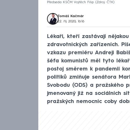
Předseda KSČM Vojtěch Filip
Zdroj: ČTK
Tomáš Kačmár
22. říj 2020, 16:16
Lékaři, kteří zastávají nějako
zdravotnických zařízeních. Pí
vzkazu premiéru Andreji Babiš
šéfa komunistů měl tyto lékař
postoj směrem k pandemii koro
politiků zmiňuje senátora Mar
Svobodu (ODS) a pražského pr
jmenovaný již na sociálních s
pražských nemocnic coby dobr