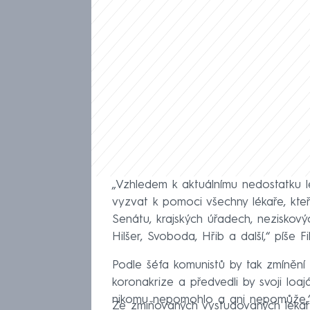
„Vzhledem k aktuálnímu nedostatku lé
vyzvat k pomoci všechny lékaře, kteří 
Senátu, krajských úřadech, nezisko
Hilšer, Svoboda, Hřib a další,“ píše
Podle šéfa komunistů by tak zmínění po
koronakrize a předvedli by svoji loajá
nikomu nepomohlo a ani nepomůže,“ 
Ze zmiňovaných vystudovaných lékařů