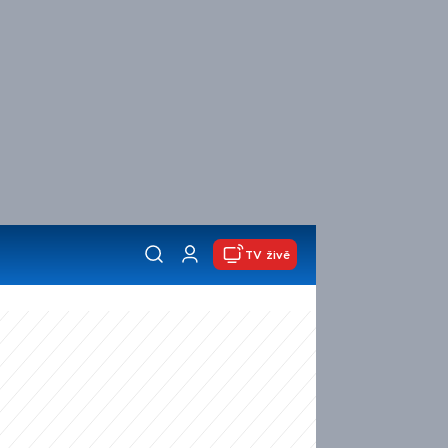
TV živě