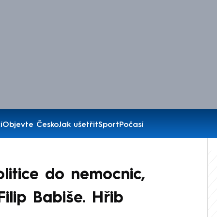
í
Objevte Česko
Jak ušetřit
Sport
Počasí
olitice do nemocnic,
ilip Babiše. Hřib