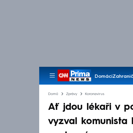
Domácí
Zahranič
Pořady
Domů
Zprávy
Koronavirus
Ať jdou lékaři v p
vyzval komunista F