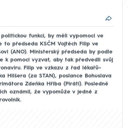
u politickou funkci, by měli vypomoci ve
še to předseda KSČM Vojtěch Filip ve
ovi (ANO). Ministerský předseda by podle
e k pomoci vyzvat, aby tak předvedli svůj
naviru. Filip ve vzkazu z řad lékařů-
ka Hilšera (za STAN), poslance Bohuslava
imátora Zdeňka Hřiba (Piráti). Posledně
ítích oznámil, že vypomůže v jedné z
ovolník.