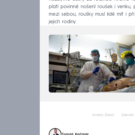
platí povinné nošení roušek i venku
mezi sebou, roušky musí lidé mít i p
jejich rodiny.
Andrej Babiš
Zdeněk 
Tomáš Kačmár