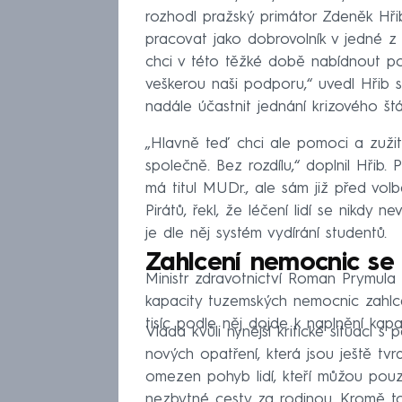
rozhodl pražský primátor Zdeněk Hřib
pracovat jako dobrovolník v jedné 
chci v této těžké době nabídnout p
veškerou naši podporu,“ uvedl Hřib s 
nadále účastnit jednání krizového št
„Hlavně teď chci ale pomoci a zužitk
společně. Bez rozdílu,“ doplnil Hřib.
má titul MUDr., ale sám již před volb
Pirátů, řekl, že léčení lidí se nikd
je dle něj systém vydírání studentů.
Zahlcení nemocnic se 
Ministr zdravotnictví Roman Prymula 
kapacity tuzemských nemocnic zahlce
tisíc podle něj dojde k naplnění kapa
Vláda kvůli nynější kritické situaci s 
nových opatření, která jsou ještě tvr
omezen pohyb lidí, kteří můžou pouz
nezbytné cesty za rodinou. Kromě t