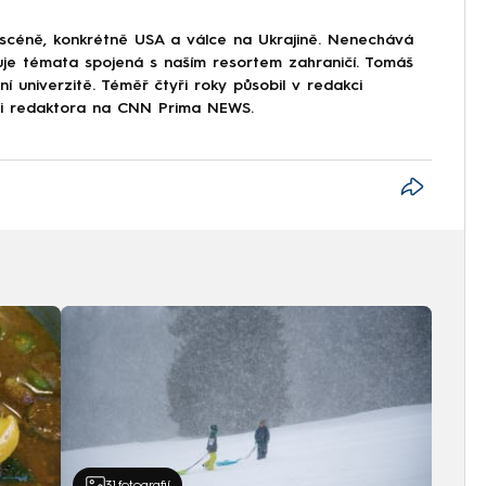
 scéně, konkrétně USA a válce na Ukrajině. Nenechává
uje témata spojená s naším resortem zahraničí. Tomáš
í univerzitě. Téměř čtyři roky působil v redakci
ici redaktora na CNN Prima NEWS.