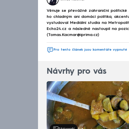
Věnuje se převážně zahraniční politické
ho chladným ani domácí politika, akcent
vystudoval Mediální studia na Metropolitn
Echo24.cz a následně nastoupil na poz
(Tomas.Kacmar@iprima.cz)
Pro tento článek jsou komentáře vypnuté
Návrhy pro vás