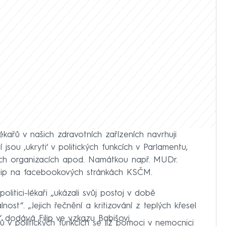
kařů v našich zdravotních zařízeních navrhuji
jsou ‚ukryti‘ v politických funkcích v Parlamentu,
vých organizacích apod. Namátkou např. MUDr.
 Filip na facebookových stránkách KSČM.
litici-lékaři „ukázali svůj postoj v době
lnost“. „Jejich řečnění a kritizování z teplých křesel
dodává Filip ve vzkazu Babišovi.
 v politických funkcích se již pomoci v nemocnici