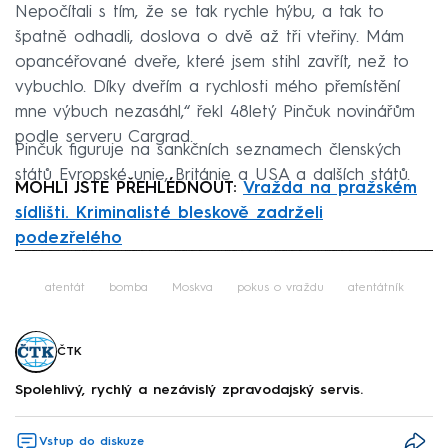
Nepočítali s tím, že se tak rychle hýbu, a tak to
špatně odhadli, doslova o dvě až tři vteřiny. Mám
opancéřované dveře, které jsem stihl zavřít, než to
vybuchlo. Díky dveřím a rychlosti mého přemístění
mne výbuch nezasáhl,“ řekl 48letý Pinčuk novinářům
podle serveru Cargrad.
Pinčuk figuruje na sankčních seznamech členských
států Evropské unie, Británie a USA a dalších států.
MOHLI JSTE PŘEHLÉDNOUT:
Vražda na pražském
sídlišti. Kriminalisté bleskově zadrželi
podezřelého
Failed to fetch
atentát
bomba
Moskva
pokus o vraždu
atentátník
ČTK
Spolehlivý, rychlý a nezávislý zpravodajský servis.
Vstup do diskuze