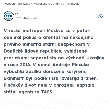
Ilustrační foto
Zdroj: Mulderphoto / Alamy / Profimedia
ČTK
12. čvn 2026, 21:26
V ruské metropoli Moskvě se v pátek
odehrál pokus o atentát na někdejšího
prvního ministra státní bezpečnosti v
Doněcké lidové republice, vyhlášené
proruskými separatisty na východě Ukrajiny
v roce 2014. V domě Andreje Pinčuka
vybuchla zásilka doručená kurýrem.
Exministr byl podle listu Izvestija zraněn.
Pinčukův život není v ohrožení, napsala
státní agentura TASS.