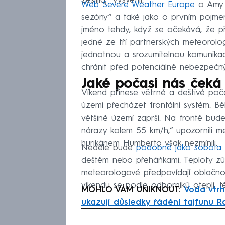
zesílila,“ vysvětlil.
Web Severe Weather Europe
o Amy i
sezóny“ a také jako o prvním pojme
jméno tehdy, když se očekává, že p
jedné ze tří partnerských meteorolo
jednotnou a srozumitelnou komunikaci 
chránit před potenciálně nebezpečný
Jaké počasí nás čeká
Víkend přinese větrné a deštivé poč
území přecházet frontální systém.
většině území zaprší. Na frontě bude
nárazy kolem 55 km/h,“ upozornili 
hurikánem Humberto však nezmínili.
Neděle bude
podobně jako sobota
deštěm nebo přeháňkami. Teploty zůs
meteorologové předpovídají oblačno, 
víkendu se podle odborníků oteplí, t
MOHLO VÁM UNIKNOUT:
Voda vtrh
ukazují důsledky řádění tajfunu 
Fa