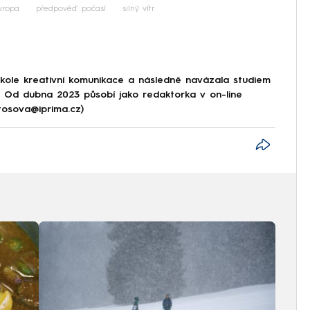
vropa
předpověď počasí
silný vítr
škole kreativní komunikace a následně navázala studiem
e. Od dubna 2023 působí jako redaktorka v on-line
tosova@iprima.cz)