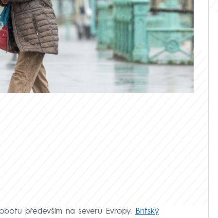
této sezóny, která dostala jméno Amy,
ůstatků hurikánu Humberto a na náš
 vítr a silné lijáky.
sobotu především na severu Evropy.
Britský