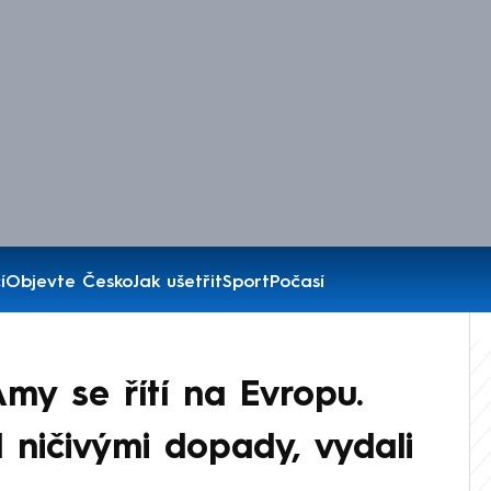
í
Objevte Česko
Jak ušetřit
Sport
Počasí
my se řítí na Evropu.
d ničivými dopady, vydali