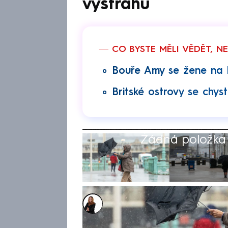
výstrahu
CO BYSTE MĚLI VĚDĚT, N
Bouře Amy se žene na 
Britské ostrovy se chysta
Žádná položka z
Michaela Bartošová
3. říj 2025, 10:34