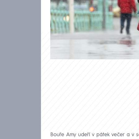
Nejmocnější atlantická bouře 
míří k Evropě. Vznikla z poz
kontinent by měla přinést ničivý
Bouře Amy udeří v pátek večer a v 