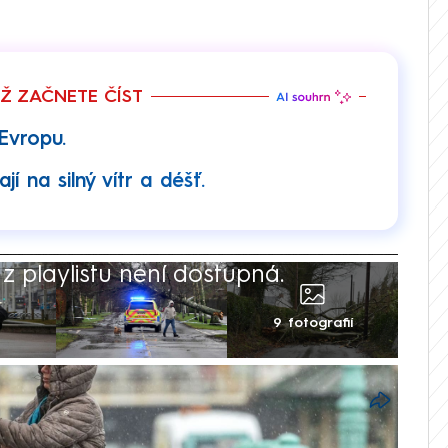
EŽ ZAČNETE ČÍST
Evropu.
jí na silný vítr a déšť.
 playlistu není dostupná.
9 fotografií