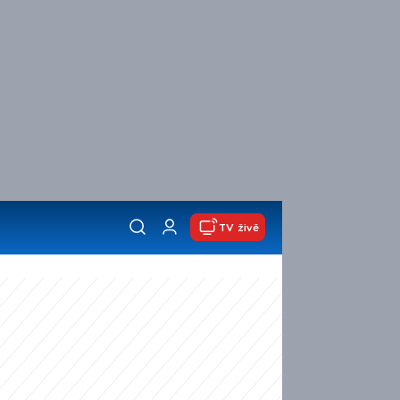
TV živě