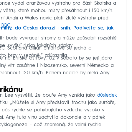
nce vydal oranžovou výstrahu pro část Skotska a
vy větru, které mohou místy přesáhnout i 150 km/h.
ní Anglii a Wales navíc platí žluté výstrahy před
í BBC
.
lhy, do Česka dorazí i sníh. Podívejte se, jak
vítr bude vyvracet stromy a může způsobit rozsáhlé
e zvyšují riziko lokálních záplav.
BC Scotland Gillian Smartové se jedná o
to brzy v sezóně,“ zdůraznila.
a Britské ostrovy. Už v sobotu by se její jádro
lný vítr zasáhne i Nizozemsko, severní Německo a
esáhnout 120 km/h. Během neděle by měla Amy
rikánu
 Lee vysvětlil, že bouře Amy vznikla jako
důsledek
iku. „Můžete si Amy představit trochu jako surfaře,
– pás rychle se pohybujícího vzduchu vysoko v
sí. Amy tuto vlnu zachytila dokonale a v pátek
cyklogeneze – což znamená, že velmi rychle