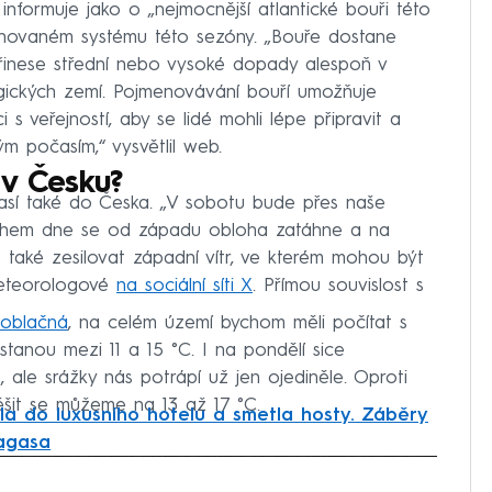
nformuje jako o „nejmocnější atlantické bouři této
novaném systému této sezóny. „Bouře dostane
řinese střední nebo vysoké dopady alespoň v
gických zemí. Pojmenovávání bouří umožňuje
s veřejností, aby se lidé mohli lépe připravit a
m počasím,“ vysvětlil web.
 v Česku?
así také do Česka. „V sobotu bude přes naše
 Během dne se od západu obloha zatáhne a na
 také zesilovat západní vítr, ve kterém mohou být
meteorologové
na sociální síti X
. Přímou souvislost s
 oblačná
, na celém území bychom měli počítat s
tanou mezi 11 a 15 °C. I na pondělí sice
ale srážky nás potrápí už jen ojediněle. Oproti
ěšit se můžeme na 13 až 17 °C.
la do luxusního hotelu a smetla hosty. Záběry
Ragasa
iled to fetch