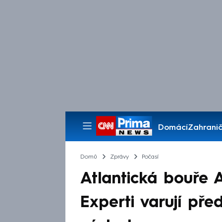
Domácí
Zahranič
Pořady
Domů
Zprávy
Počasí
Atlantická bouře A
Experti varují pře