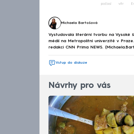
počasí
vítr
E
Michaela Bartošová
Vystudovala literární tvorbu na Vysoké 
médií na Metropolitní univerzitě v Praz
redakci CNN Prima NEWS. (Michaela.Bar
Vstup do diskuze
Návrhy pro vás