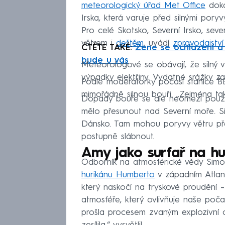
meteorologický úřad Met Office
doko
Irska, která varuje před silnými pory
Pro celé Skotsko, Severní Irsko, sever
větrem i
deštěm
, uvádí
zpravodajstv
ČTĚTE TAKÉ:
Žene se ochlazení a m
bude u vás
Meteorologové se obávají, že silný 
výpadky elektřiny. Vydatné srážky zas
Podle moderátorky počasí stanice B
mimořádně silnou bouři. „Zejména tak
Dopady bouře se ale neomezí pouze n
mělo přesunout nad Severní moře. Si
Dánsko. Tam mohou poryvy větru př
postupně slábnout.
Amy jako surfař na hu
Odborník na atmosférické vědy Simon
hurikánu Humberto
v západním Atlant
který naskočí na tryskové proudění 
atmosféře, který ovlivňuje naše poča
prošla procesem zvaným explozivní 