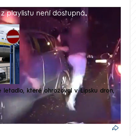
 playlistu není dostupná.
V
é letadlo, které ohrožoval v Lipsku dron,
Přilá
polit