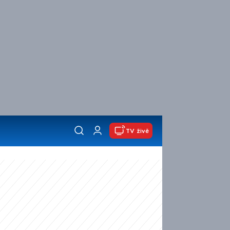
TV živě