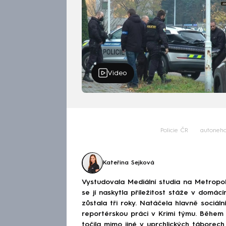
Video
Policie ČR
autoneh
Kateřina Sejková
Vystudovala Mediální studia na Metropoli
se jí naskytla příležitost stáže v domá
zůstala tři roky. Natáčela hlavně sociáln
reportérskou práci v Krimi týmu. Během
točila mimo jiné v uprchlických táborec