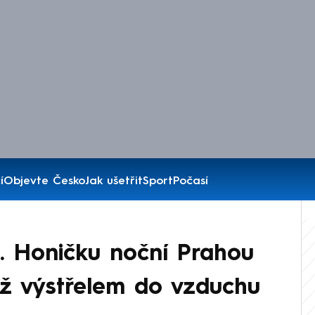
í
Objevte Česko
Jak ušetřit
Sport
Počasí
e. Honičku noční Prahou
 až výstřelem do vzduchu