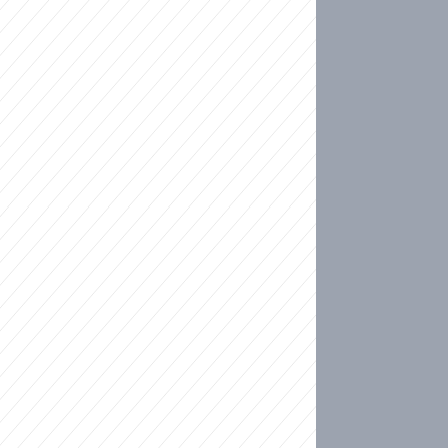
ideo
kat migranty do Česka? Sami by odešli, tvrdí exp
ické sebevraždě