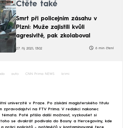
Čtěte také
Smrt při policejním zásahu v
Plzni: Muže zajistili kvůli
agresivitě, pak zkolaboval
6 min čtení
27. říj 2021, 13:02
oda
auto
CNN Prima NEWS
krimi
tní univerzitě v Praze. Po získání magisterského titulu
cím zpravodajství na FTV Prima. V redakci nakonec
í témata. Poté přišla další možnost, vyzkoušet si
 toho se dvakrát podívala do Bosny a Hercegoviny, kde
h a práci policistů - potápěčů v kontaminované řece