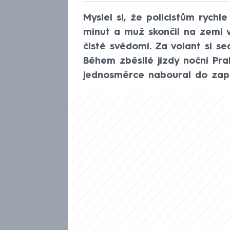
Myslel si, že policistům rychl
minut a muž skončil na zemi 
čisté svědomí. Za volant si s
Během zběsilé jízdy noční Pra
jednosměrce naboural do zap