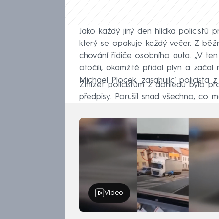
Jako každý jiný den hlídka policistů p
který se opakuje každý večer. Z běž
chování řidiče osobního auta. „V ten
otočili, okamžitě přidal plyn a zača
Michael Plocek, zasahující policista 
Zmizet policistům z dohledu bylo pro
předpisy. Porušil snad všechno, co m
Video