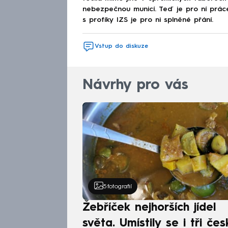
nebezpečnou municí. Teď je pro ní práce 
s profíky IZS je pro ni splněné přání.
Vstup do diskuze
Návrhy pro vás
5
fotografií
Žebříček nejhorších jídel
světa. Umístily se i tři čes