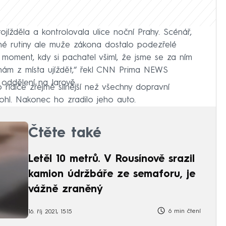
rojížděla a kontrolovala ulice noční Prahy. Scénář,
né rutiny ale muže zákona dostalo podezřelé
 moment, kdy si pachatel všiml, že jsme se za ním
l nám z místa ujíždět,“ řekl CNN Prima NEWS
z oddělení na Jarově.
 řidiče zřejmě silnější než všechny dopravní
ohl. Nakonec ho zradilo jeho auto.
Čtěte také
Letěl 10 metrů. V Rousínově srazil
kamion údržbáře ze semaforu, je
vážně zraněný
6 min čtení
16. říj 2021, 15:15