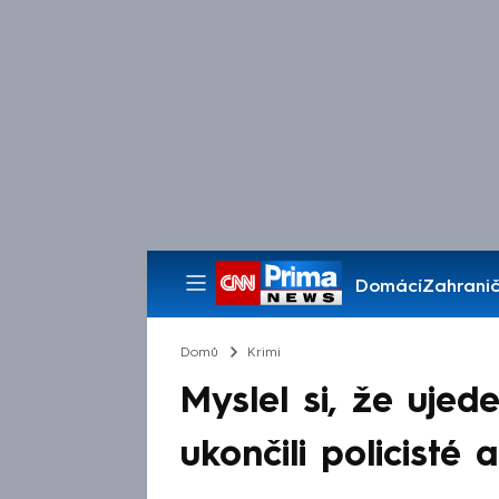
Domácí
Zahranič
Pořady
Domů
Krimi
Myslel si, že ujed
ukončili policisté