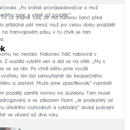
račovala: „Po krátké pronásledovačce si muž
erého jsme si všimli až později.“
. To už zřejmě tušil, že má nulovou šanci před
alo přibližně pět minut, muž po celou dobu projížděl
u na tramvajovém pásu, v tu chvíli se tam
a.
ěk
ikomu nic nestalo. Nakonec řidič naboural v
 Z vozidla vyběhl ven a dal se na útěk. „My s
e se za ním. Po chvíli běhu jsme využili
výstřelu, ten byl samozřejmě do bezpečného
těku a zastavil. Muže jsme zpacifikovali,“ vyprávěl
 ním později zamířili rovnou na služebnu. Tam musel
 zdrogovaný a se zákazem řízení. „Je podezřelý ze
u úředního rozhodnutí a vykázání,“ dodal policejní
tat ve vězení až dva roky.