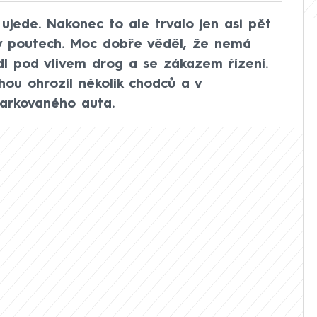
e ujede. Nakonec to ale trvalo jen asi pět
v poutech. Moc dobře věděl, že nemá
edl pod vlivem drog a se zákazem řízení.
hou ohrozil několik chodců a v
arkovaného auta.