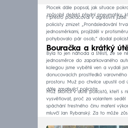
Plocek dále popsal, jak situace pok
způsobil defekt přední pneumatiky, kt
I přesto pokračoval v agresivní jízdě
policisty zmizet. „Pronásledování trv
jednosměrkami, projížděl v protisměr
pohybovalo pár osob,“ dodal policist
Bouračka a krátký út
Byla to jen náhoda a štěstí, že se n
jednosměrce do zaparkovaného auta.
kolegou jsme vyběhli ven a vydali jsm
donucovacích prostředků varovného 
prostoru. Muž po chvilce upustil od ú
dále zasahující policista.
Muž skončil v autě policistů, kteří s
vysvětlovat, proč za volantem seděl
spáchání trestného činu maření výkon
mluvčí Jan Rybanský. Za to může zůs