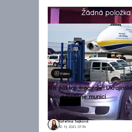
Žádná položka z
Výběr redakce
Video
Na pokraji tragédie: Ukrajinsk
bylo naložené municí
Kateřina Sejková
30. říj 2021, 07:34